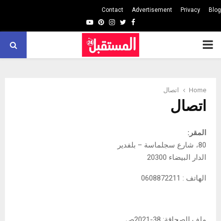
Contact
Advertisement
Privacy
Blog
Youtube
Pinterest
Instagram
Twitter
Facebook
PRIMARY
MENU
Home
اتصال
اتصال
المقر:
80، شارع سجلماسة – بلفدير
الدار البيضاء 20300
الهاتف : 0608872211
ملف الصحافة: 38-2021ص