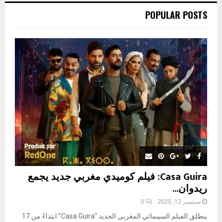
c
E
POPULAR POSTS
h
f
A
o
r
R
:
C
H
Casa Guira: فيلم كوميدي مغربي جديد يجمع
ريدوان...
سبتمبر 12, 2025
0
ينطلق الفيلم السينمائي المغربي الجديد “Casa Guira” ابتداءً من 17