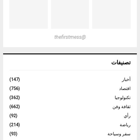
@thefirstmess
تصنيفات
أخبار
(147)
اقتصاد
(756)
تكنولوجيا
(362)
ثقافة وفن
(662)
رأي
(92)
رياضة
(214)
سفر وسياحة
(93)