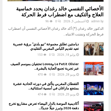
الأخصائي النفسي خالد رغدان يحدد خماسية
العلاج والتكيف مع اضطراب فرط الحركة
by
admin
أغسطس 5, 2026
0
96
الدكتور خالد رغدان (*) أكد خالد رغدان الأخصائي النفسي أن اضطراب
فرط الحركة وتشتت الانتباه...
ديامنتين تطلق مجموعة “نيو بلدي” برؤية عصرية
تعيد تقديم اللباس المغربي التقليدي
يوليو 18, 2026
0
153
Le Petit Olivier وLovea تحتفيان بموسم الصيف
عبر تجربة تجمع العناية بالبشرة...
يونيو 28, 2026
0
470
القفطان المغربي يتألق في دورته الحادية عشرة
بمنتجع مازاغان في أمسية استثنائية...
يونيو 25, 2026
0
474
أكاديمية الموضة بالدار البيضاء تعرض مشاريع تخرج
دفعة 2026 وتبرز جيلًا جديدًا...