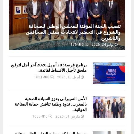
تنصيب اللجنة المؤقتة للمجلس الوطني للصحافة
والشروع في التحضير لانتخابات ممثلي الصحافيين
والناشرين
يوليو 24, 2026
0
176
برنامج فرصة: 30 أبريل 2026 آخر أجل لتوقيع
ملحق تأجيل الأقساط لفائدة...
أبريل 10, 2026
0
1651
الأمن السيبراني يعزز السيادة الصحية
بالمغرب.. ندوة وطنية تناقش حماية الصناعة
الدوائية...
مارس 31, 2026
0
1635
وسيط المملكة ووزارة التعليم العالي يبحثان