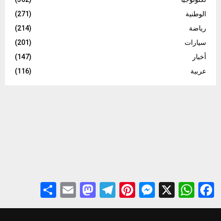
الوطنية
(271)
رياضة
(214)
سيارات
(201)
أخبار
(147)
عربية
(116)
S
E
M
T
Pi
M
X
W
F
h
m
a
el
nt
es
h
a