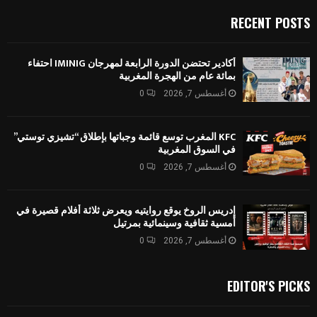
ar
ail
st
e
er
se
at
ce
e
o
gr
es
n
s
b
RECENT POSTS
d
a
t
g
A
o
o
p
er
m
o
أكادير تحتضن الدورة الرابعة لمهرجان IMINIG احتفاء
بمائة عام من الهجرة المغربية
n
p
k
أغسطس 7, 2026
0
KFC المغرب توسع قائمة وجباتها بإطلاق “تشيزي توستي”
في السوق المغربية
أغسطس 7, 2026
0
إدريس الروخ يوقع روايتيه ويعرض ثلاثة أفلام قصيرة في
أمسية ثقافية وسينمائية بمرتيل
أغسطس 7, 2026
0
EDITOR'S PICKS