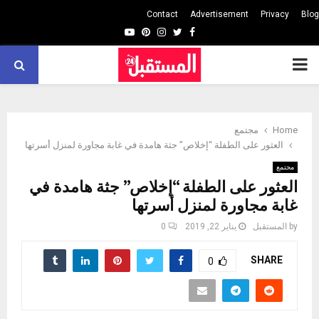
Contact
Advertisement
Privacy
Blog
Youtube
Pinterest
Instagram
Twitter
Facebook
PRIMARY
MENU
Home
مجتمع
العثور على الطفلة “إخلاص” جثة هامدة في غابة مجاورة لمنزل أسرتها
مجتمع
العثور على الطفلة “إخلاص” جثة هامدة في
غابة مجاورة لمنزل أسرتها
by
المستقبل
يناير 22, 2019
0
SHARE
0