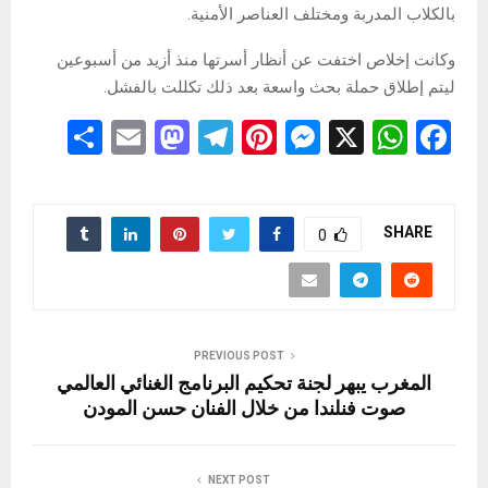
بالكلاب المدربة ومختلف العناصر الأمنية.
وكانت إخلاص اختفت عن أنظار أسرتها منذ أزيد من أسبوعين
ليتم إطلاق حملة بحث واسعة بعد ذلك تكللت بالفشل.
S
E
M
T
Pi
M
X
W
F
h
m
a
el
nt
es
h
a
ar
ail
st
e
er
se
at
ce
e
o
gr
es
n
s
b
SHARE
0
d
a
t
g
A
o
o
m
er
p
o
n
p
k
PREVIOUS POST
المغرب يبهر لجنة تحكيم البرنامج الغنائي العالمي
صوت فنلندا من خلال الفنان حسن المودن
NEXT POST