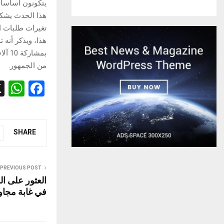
يتكونون أساسا 
هذا الحدث يشكل 
تغيرات طلبات ا
من الجمهور.
W
F
h
a
at
ce
s
b
SHARE
A
o
p
o
PREVIOUS POST
العثور على ا
p
k
في غابة مجاو