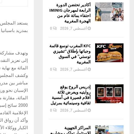
أكادير تحتضن الدورة
الرابعة لمهرجان IMINIG
احتفاء بمائة عام من
الهجرة المغربية
أغسطس 7, 2026
0
بمدريد باسبانيا (فيتور 2019)، وذلك في الفترة من 3
KFC المغرب توسع قائمة
وجباتها بإطلاق “تشيزي
وتهدف مشاركة و
توستي” في السوق
المغربية
المائة مع نهاية نونبر 2018، مقارنة مع نفس الفت
أغسطس 7, 2026
0
وكشف المجلس، ف
إدريس الروخ يوقع
روايتيه ويعرض ثلاثة
أفلام قصيرة في أمسية
ثقافية وسينمائية بمرتيل
2000 سائح 
أغسطس 7, 2026
0
الإعلامية القادم
وأكد أن رواق ا
المراكز الجهوية
الكبار ووكلاء ا
للاستثمار تواكب مشاريع