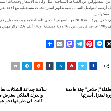
من المسؤولين عن الصناعة السياحية، مثل وكالات الأسفار وجمعيات السيا
أرضية للتواصل الشامل بغية تطوير استراتيجيات مستقبلية مع الأخذ بعين 
لمستهلكين.
هذا، ويذكر أنه تم، خلال دورة سنة 2018 من المعرض الدولي للسياحة بمدريد، تسجي
S
E
M
T
Pi
M
X
h
m
a
el
nt
es
ar
ail
st
e
er
se
e
o
gr
es
n
0
d
a
t
g
o
m
er
لطفلة “إخلاص” جثة هامدة
ساكنة جماعة الشلالات تع
n
رة لمنزل أسرتها
والدرك الملكي يعترض م
كانت في طريقها نحو عما