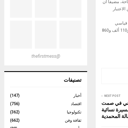
حة، مضيفا أن
الاعتبار
ل رقم قياسي
بمشاركة 10 آلاف و190 عارضا قادمين من 165 دولة ومنطقة، و140 ألف و120 زائر مهني و110 ألف و860
@thefirstmess
تصنيفات
أخبار
(147)
NEXT POST
اني في صمت
اقتصاد
(756)
سيرة نسائية
تكنولوجيا
(362)
لة المحمدية
ثقافة وفن
(662)