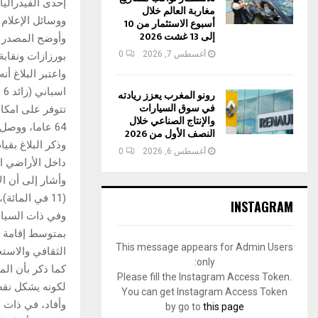
مغاربة العالم خلال
ووسائل الإعلام 
أسبوع الاستثمار من 10
إلى 13 غشت 2026
وأوضح المصدر ذ
أغسطس 7, 2026
0
بورزازات ونقاب
رونو المغرب يعزز ريادته
في سوق السيارات
والإنتاج الصناعي خلال
64 عاما، ووصل نصيب الفرد من الناتج المحلي الإجمالي نحو 36 ألف و318 دولارا في سنة 2016.
النصف الأول من 2026
أغسطس 6, 2026
0
داخل الأراضي ال
وأشار إلى أن ال
(11 في المائة)، وفرنسا (10 في المائة)، والبرتغال (7 في المائة).
INSTAGRAM
وفي ذات السياق،
This message appears for Admin Users
الثقافي والاست
only:
كما ذكر بأن ال
Please fill the Instagram Access Token.
لكونه يشكل نقطة
You can get Instagram Access Token
وأفاد، في ذات 
by go to
this page