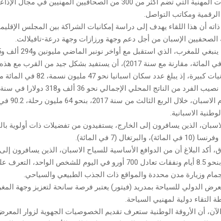
إحدى الفيدراليات المهنية التي تضم أكثر من 300 من الصحافيين المهنيين في مجا
الرقمية ومكاتب التواصل.
اته أن هذا اللقاء يهدف إلى دراسة إمكانيات الشراكة بين المجلس الإقليم
ة الصحفيين الإسبان من أجل دعم وجهة ورزازات وجهة درعة-تافيلالت.
اسباني (زائد 6 في المائة، مقارنة مع سنة 2017)، أن يستفيد بشكل جيد من ال
تتوفر على امكانيات كبيرة، إذ يبلغ عدد سكان اس
وذكر البلاغ بقيام الاسب
وطنية الاسبانية.
اسبان، الذين يسافرون إلى الخارج، يستفيدون من تفضيلات ذات أولوية بالن
 أكد البلاغ أن من الدوافع الأساسية للسياح الاسبان، الذين يسافرون إلى
بمتوسط ​​إقامة بنحو 8.5 أيام ونفقات تعادل 700 أورو في اليوم للشخص الواحد، ال
جمام وزيارة مدن محددة والمواقع ذات الجذب الطبيعي والسياحي.
معرض الدولي للسياحة بمدريد (فيتور) يعتبر فرصة سانحة لتعزيز وجهة المغ
 التقاء دولية لمهنيي السياحة.
الآن، أن الأروقة الوطنية ستعرف تقديم الخصوصيات الجهوية لزوار المعرض