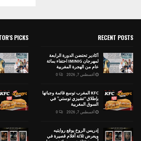
TOR'S PICKS
RECENT POSTS
أكادير تحتضن الدورة الرابعة
لمهرجان IMINIG احتفاء بمائة
عام من الهجرة المغربية
أغسطس 7, 2026
0
KFC المغرب توسع قائمة وجباتها
بإطلاق “تشيزي توستي” في
السوق المغربية
أغسطس 7, 2026
0
إدريس الروخ يوقع روايتيه
ويعرض ثلاثة أفلام قصيرة في