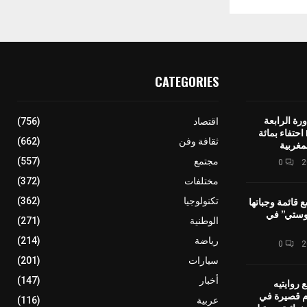
CATEGORIES
رة الرابعة
اقتصاد
(756)
لمهرجان IMINIG احتفاء بمائة
ثقافة وفن
(662)
مغربية
مجتمع
(557)
0
مختلفات
(372)
ع قائمة وجباتها
تكنولوجيا
(362)
وستي” في
الوطنية
(271)
رياضة
(214)
0
سيارات
(201)
أخبار
(147)
 روايتيه
ام قصيرة في
عربية
(116)