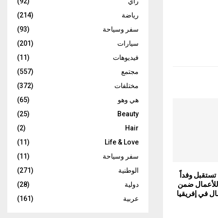
رأي
(92)
رياضة
(214)
سفر وسياحة
(93)
سيارات
(201)
فيديوهات
(11)
مجتمع
(557)
مختلفات
(372)
هي وهو
(65)
(25)
Beauty
(2)
Hair
(11)
Life & Love
سفر وسياحة
(11)
الوطنية
(271)
مجموعة ENOSIS تستقبل وفداً
 للأعمال ضمن
دولية
(28)
ال في إفريقيا
عربية
(161)