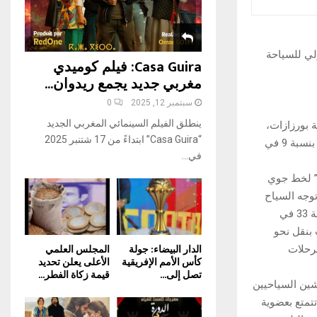
H
اركة في الدورة ال39 للمعرض الدولي للسياحة
Casa Guira: فيلم كوميدي
مغربي جديد يجمع ريدوان...
سبتمبر 12, 2025
0
ينطلق الفيلم السينمائي المغربي الجديد
 بورزازات،
“Casa Guira” ابتداءً من 17 شتنبر 2025
إلى تعزيز التقدم المسجل في السوق الإسبانية التي عرفت تطورا كبيرا من حيث الوافدين بنسبة 9 في
في...
” لخط جوي
ع، قد دعم توجه السياح
الإسبان نحو ورزازات. وأوضح أن شهر نونبر الماضي قد سجل زيادة في عدد الوافدين بنسبة 33 في
تي قامت بنقل نحو
الدار البيضاء: جولة
المجلس العلمي
لرحلات
كأس الأمم الإفريقية
الأعلى يعلن تحديد
تصل إلى...
قيمة زكاة الفطر...
شين السياحيين
تتمتع بعضوية