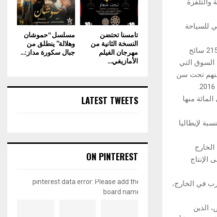
ل الإذاعة والتلفزة
ي للسياحة
تامسنا تحتضن
مسلسل “حموشان
النسخة الثانية من
وهلالة” ينطلق من
واعتبر البلاغ أنه ينبغي للمغرب، الذي استقبل مع أواخر نونبر الماضي مليونين و294 ألف و215 سائح
مهرجان الفيلم
جبال سكورة مداز:...
الأمازيغي...
قرب مع هذه السوق التي
بانيا نحو 47 مليون نسمة، 82 في المائة منهم تحت سن
LATEST TWEETS
ان، خلال الربع الثالث من سنة 2017، بنحو 64 مليون رحلة، 90.2 في المائة منها
سبة لإيطاليا
 الخارج
ON PINTEREST
تعرف على الإنتاج
pinterest data error: Please add the
رب في الخارج،
board name
، الذين