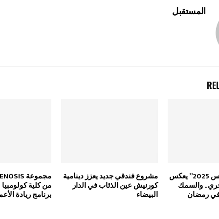
المستقبل
RE
فوطاط: “أليوتيس 2025” يعكس
مشروع فندقي جديد يعزز دينامية
حري.. والسمك
كورنيش عين الذئاب في الدار
من كلية كولومبيا
في رمضان
البيضاء
برنامج ريادة الأعم