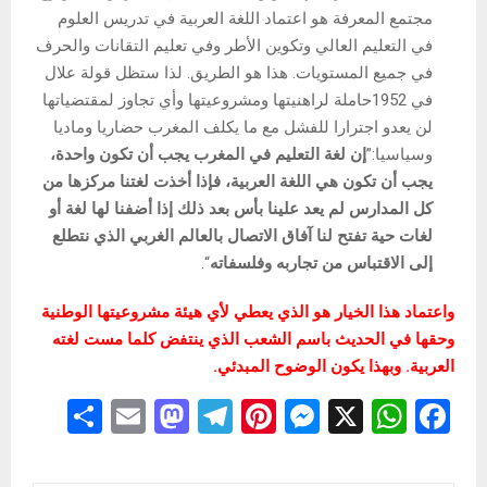
مجتمع المعرفة هو اعتماد اللغة العربية في تدريس العلوم
في التعليم العالي وتكوين الأطر وفي تعليم التقانات والحرف
في جميع المستويات. هذا هو الطريق. لذا ستظل قولة علال
في 1952حاملة لراهنيتها ومشروعيتها وأي تجاوز لمقتضياتها
لن يعدو اجترارا للفشل مع ما يكلف المغرب حضاريا وماديا
وسياسيا:”
إن لغة التعليم في المغرب يجب أن تكون واحدة،
يجب أن تكون هي اللغة العربية، فإذا أخذت لغتنا مركزها من
كل المدارس لم يعد علينا بأس بعد ذلك إذا أضفنا لها لغة أو
لغات حية تفتح لنا آفاق الاتصال بالعالم الغربي الذي نتطلع
إلى الاقتباس من تجاربه وفلسفاته
“.
واعتماد هذا الخيار هو الذي يعطي لأي هيئة مشروعيتها الوطنية
وحقها في الحديث باسم الشعب الذي ينتفض كلما مست لغته
العربية. وبهذا يكون الوضوح المبدئي.
S
E
M
T
Pi
M
X
W
F
h
m
a
el
nt
es
h
a
ar
ail
st
e
er
se
at
ce