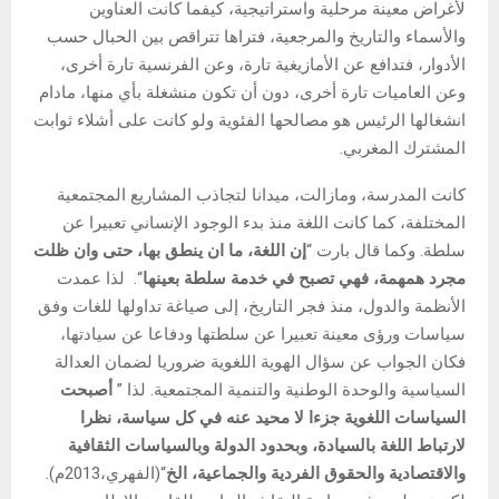
لأغراض معينة مرحلية واستراتيجية، كيفما كانت العناوين
والأسماء والتاريخ والمرجعية، فتراها تتراقص بين الحبال حسب
الأدوار، فتدافع عن الأمازيغية تارة، وعن الفرنسية تارة أخرى،
وعن العاميات تارة أخرى، دون أن تكون منشغلة بأي منها، مادام
انشغالها الرئيس هو مصالحها الفئوية ولو كانت على أشلاء ثوابت
المشترك المغربي.
كانت المدرسة، ومازالت، ميدانا لتجاذب المشاريع المجتمعية
المختلفة، كما كانت اللغة منذ بدء الوجود الإنساني تعبيرا عن
سلطة. وكما قال بارت “
إن اللغة، ما ان ينطق بها، حتى وان ظلت
مجرد همهمة، فهي تصبح في خدمة سلطة بعينها
“. لذا عمدت
الأنظمة والدول، منذ فجر التاريخ، إلى صياغة تداولها للغات وفق
سياسات ورؤى معينة تعبيرا عن سلطتها ودفاعا عن سيادتها،
فكان الجواب عن سؤال الهوية اللغوية ضروريا لضمان العدالة
السياسية والوحدة الوطنية والتنمية المجتمعية. لذا ”
أصبحت
السياسات اللغوية جزءا لا محيد عنه في كل سياسة، نظرا
لارتباط اللغة بالسيادة، وبحدود الدولة وبالسياسات الثقافية
والاقتصادية والحقوق الفردية والجماعية، الخ
“(الفهري،2013م).