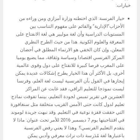
خيارات:
خيار الفرنسة: الذي اختطته وزارة أمزازي ومن وراءه من
الأحزاب”الإدارية” والقائم على مفهوم التناسب بين
المستويات الدراسية وأن لغة موليير هي لغة الانفتاح على
المعرفة والعلوم الكونية. هذا من حيث الطرح النظري
المعلن، وإن كان الخفي هو الارتماء المطلق في أحضان
المركز الفرنسي اقتصادا وسياسة وثقافة، مما يضيع يوميا
على المغرب فرصا كبيرة للانفتاح على دول وقوى عالمية
أخرى، بل الأكثر أن هذا الخيار يطرح إشكالات عديدة يمكن
إيجازها في القول بأن الفرنسية ليست لغة العلم، وفرنسا
ليست نموذجا للتعليم الراقي، فقد غابت عن المراكز
العشرين في تقرير تمبس لجودة التعليم، بينما تفوقت نماذج
تعليم لدول كانت حتى الأمس القريب متخلفة مثل سنغافورة
التي حققت قفزة نوعية في التعليم. وقد نبهت جريدة لوموند
في افتتاحيتها يوم 7 ديسمبر 2016 للأمر تحت عنوان: ماذا لا
يتقدم التعليم الفرنسي؟. وهذا لا يعني رفض الفرنسية
باعتبارها لغة مُدَرسة ذات تراث معرفي وأدبي يمكن