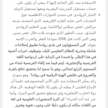
الاستفادة منه، لكن الحاجة إليها لا ينبغي أن يكون على
حساب مستقبل المدرسة المغربية ومعها مستقبل الدولة.
الخيار الرواندي: في منتدى الحوارات الأطلسية حول
التحديات التي تجابه القارة الإفريقية، الذي احتضنته مدينة
مراكش، لخص سيلاس لواكابامبا، وزير التعليم الرواندي
السابق، سبب التطور الذي شهدته بلاده خلال عشر سنين
وهي التي كانت قبل 2008 نموذجا للفقر والحرب الإثنية
بقوله: “
قرر المسؤولون في بلدي رواندا تطبيق إصلاحات
شاملة وجذرية للنظام التعليمي للبلد، وتوظيف خبرات أجنبية
في هذا الإطار، واعتمدنا في البداية على ازدواجية اللغة
الفرنسية والإنجليزية، ليتم فيما بعد إلغاء الفرنسية ابتداء من
المستوى الرابع ابتدائي، وهو ما سمح لنا بتحقيق نتائج باهرة،
والشروع في تقليص الهوة الرقمية في رواندا
“. وهو نموذج
رائد يمكن الاستفادة منه. لكن الأمر المحسوم فيه علميا أن
الإبداع العلمي لا يمكنه أن يكون إلا باللغة الوطنية، لأن هناك
دولا اختارت الإنجليزية ولم تستطع تحقيق النمو المراد. وكما
عبر عنه أحد الخبراء:”
ان كثرة المنشورات العلومية في لغة
من اللغات مكانه ان يكون دليلا على وجوب تقوية وتعزيز