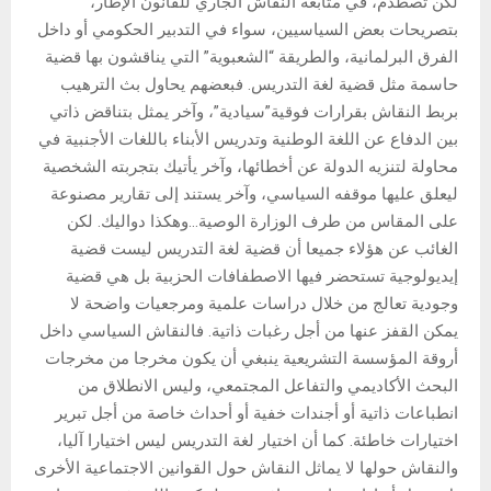
لكن تصطدم، في متابعة النقاش الجاري للقانون الإطار،
بتصريحات بعض السياسيين، سواء في التدبير الحكومي أو داخل
الفرق البرلمانية، والطريقة “الشعبوية” التي يناقشون بها قضية
حاسمة مثل قضية لغة التدريس. فبعضهم يحاول بث الترهيب
بربط النقاش بقرارات فوقية”سيادية”، وآخر يمثل بتناقض ذاتي
بين الدفاع عن اللغة الوطنية وتدريس الأبناء باللغات الأجنبية في
محاولة لتنزيه الدولة عن أخطائها، وآخر يأتيك بتجربته الشخصية
ليعلق عليها موقفه السياسي، وآخر يستند إلى تقارير مصنوعة
على المقاس من طرف الوزارة الوصية…وهكذا دواليك. لكن
الغائب عن هؤلاء جميعا أن قضية لغة التدريس ليست قضية
إيديولوجية تستحضر فيها الاصطفافات الحزبية بل هي قضية
وجودية تعالج من خلال دراسات علمية ومرجعيات واضحة لا
يمكن القفز عنها من أجل رغبات ذاتية. فالنقاش السياسي داخل
أروقة المؤسسة التشريعية ينبغي أن يكون مخرجا من مخرجات
البحث الأكاديمي والتفاعل المجتمعي، وليس الانطلاق من
انطباعات ذاتية أو أجندات خفية أو أحداث خاصة من أجل تبرير
اختيارات خاطئة. كما أن اختيار لغة التدريس ليس اختيارا آليا،
والنقاش حولها لا يماثل النقاش حول القوانين الاجتماعية الأخرى