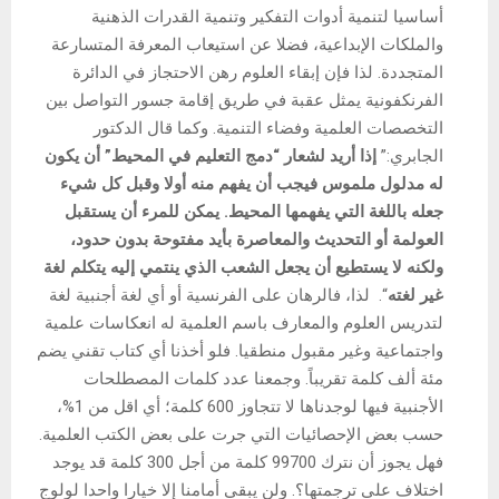
أساسيا لتنمية أدوات التفكير وتنمية القدرات الذهنية
والملكات الإبداعية، فضلا عن استيعاب المعرفة المتسارعة
المتجددة. لذا فإن إبقاء العلوم رهن الاحتجاز في الدائرة
الفرنكفونية يمثل عقبة في طريق إقامة جسور التواصل بين
التخصصات العلمية وفضاء التنمية. وكما قال الدكتور
الجابري:”
إذا أريد لشعار “دمج التعليم في المحيط” أن يكون
له مدلول ملموس فيجب أن يفهم منه أولا وقبل كل شيء
جعله باللغة التي يفهمها المحيط. يمكن للمرء أن يستقبل
العولمة أو التحديث والمعاصرة بأيد مفتوحة بدون حدود،
ولكنه لا يستطيع أن يجعل الشعب الذي ينتمي إليه يتكلم لغة
غير لغته
“. لذا، فالرهان على الفرنسية أو أي لغة أجنبية لغة
لتدريس العلوم والمعارف باسم العلمية له انعكاسات علمية
واجتماعية وغير مقبول منطقيا. فلو أخذنا أي كتاب تقني يضم
مئة ألف كلمة تقريباً. وجمعنا عدد كلمات المصطلحات
الأجنبية فيها لوجدناها لا تتجاوز 600 كلمة؛ أي اقل من 1%،
حسب بعض الإحصائيات التي جرت على بعض الكتب العلمية.
فهل يجوز أن نترك 99700 كلمة من أجل 300 كلمة قد يوجد
اختلاف على ترجمتها؟. ولن يبقى أمامنا إلا خيارا واحدا لولوج