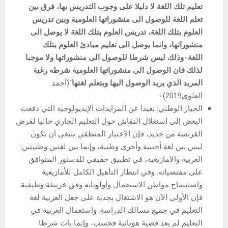
تعليم تلك اللغة لا دليلا على وجوب التدريس بها، فرق بين
تعلم اللغة للوصول الى منشوراتها العلومية وبين تدريس
العلوم بتلك اللغة، تدريس العلوم بتلك اللغة لا يوصل الى
منشوراتها، وانما يوصل الى تعليم مبادئ العلوم بتلك
اللغة٠وذلك ليس شرطا للوصول الى منشوراتها ولا موجبا
لذلك فان الوصول الى منشوراتها العلومية شرطه رغبة
المريد الذي يريد الوصول اليها ويتعلم لغتها
“(أحمد
العلوي2019)٠
الخيار الوطني: بعيدا عن المزايدات الإيديولوجية التي دفعت
البعض إلى استغلال النقاش حول التعليم الجاري حاليا لفرض
الفرنسة من جديد، فإن الاختيار المنطقي ينبغي أن يكون
ليس بين لغة أجنبية وأخرى وطنية، وإنما بين لغتين وطنيتين:
العربية والأمازيغية، في تطبيق حقيقي للدستور المتوافق
على مقتضياته. وفي انتظار التأهيل الكامل للأمازيغية
واستيضاح مواطن الاستعمال وأولوياته وفق خريطة وظيفية
فإن الأولى الآن هو الاشتغال بجدية على جعل العربية لغة
التعليم في جميع مسالك الدراسة. واستعمال العربية في
التعليم لم يعد قضية هوياتية فحسب، وإنما بات شرطا