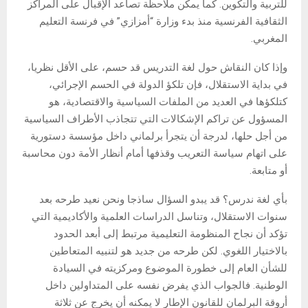
للتربية والتكوين. كما يمكن ملاحظة تصاعد الإقبال على المراكز
الثقافية الفرنسية منذ بدء وزارة “أمزازي” في فرنسة التعليم
المغربي.
وإذا كان النقاش حول لغة التدريس قد حسم، على الأقل نظريا،
في بداية الاستقلال، فإن تلكؤ الدولة في الحسم الإجرائي،
كتلكؤها في العديد من الملفات السياسية والاقتصادية، هو
المسؤول عن تراكم الإشكالات التي تتجاذب الأطراف السياسية
من أجل حلها، لدرجة أن يتجرأ برلماني داخل مؤسسة دستورية
على اتهام سياسة التعريب وقذفها أمام أنظار الأمة دون محاسبة
أو متابعة.
بأي لغة ندرس؟ قد يبدو السؤال ساذجا ونحن نعيد طرحه بعد
سنوات الاستقلال، وتناسل الدراسات العلمية والأكاديمية التي
تؤكد أن نجاح المنظومة التعليمية مرتبط إلى أبعد الحدود
بالاختيار اللغوي. لكن طرحه من جديد هو لتنبيه المتعاطين
للشأن العام إلى خطورة الموضوع ومركزيته في السيادة
الوطنية. فالجواب الذي يفرض نفسه على المتداولين داخل
أروقة البرلمان للقانون الإطار لا يمكنه أن يخرج عن ثلاثة