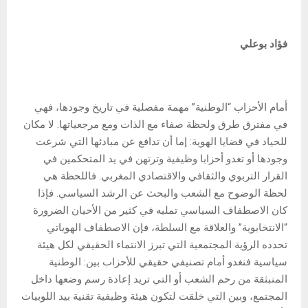
فؤاد بوعلي
أمام الأحزاب “الوطنية” مهمة مفصلية في تاريخ وجودها، فهي
في مفترق طرق ولحظة صفاء مع الذات ومع مرجعياتها. لا مكان
للحياد في قضايا الهوية: إما أن تدافع عن مبادئها التي شرعت
وجودها أو تغدو أحزابا وظيفية وترتهن في يد المتحكمين في
القرار التربوي والثقافي والاقتصادي المغربي. فاللحظة هي
لحظة الوضوح مع الشعب والبحث عن الرشد السياسي. فإذا
كان الاصطفاف السياسي تمليه في كثير من الأحيان الضرورة
“الانتخابوية” والعلاقة مع السلطة، فإن الاصطفاف الهوياتي
تحدده الرؤية المجتمعية التي تبرز الانتماء الحقيقي لكل هيئة
سياسية فنغدو أمام تصنيفي حقيقي للأحزاب بين: الوطنية
المنبثقة من رحم الشعب أو التي تريد إعادة رسم وضعها داخل
المجتمع، وبين التي خلقت لتكون هيئة وظيفية تقنية بيد اللوبيات