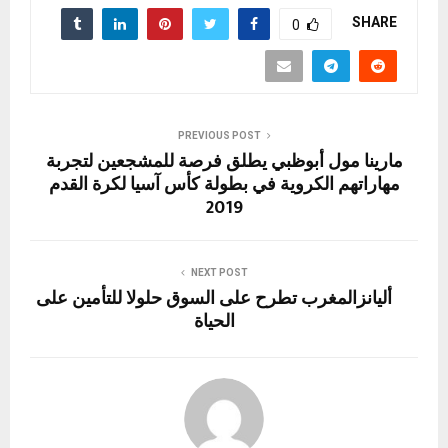
e
o
gr
es
n
s
b
SHARE
0
d
a
t
g
A
o
o
m
er
p
o
n
p
k
PREVIOUS POST
مارينا مول أبوظبي يطلق فرصة للمشجعين لتجربة
مهاراتهم الكروية في بطولة كأس آسيا لكرة القدم
2019
NEXT POST
أليانزالمغرب تطرح على السوق حلولا للتأمين على
الحياة