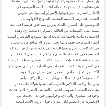
بل يحمل أبعادا حضارية وثقافية ترتبط بكون اللغة في جوهرها
هي منظومة قيمية. فهدف دعاة اعتماد اللغة الفرنسية في
التعليم المغربي،
سواء وعوا بالأمر أم لم يعوا
، هو الحرص
الشديد على ربط التنمية المحلية بالنموذج الكولونيالي
المؤسس على استيراد التمدن، ومن ثمة خلق هرمية اجتماعية
مبنية على الاستفادة من العلاقة بالمركز الاستعماري. وهذه
الاستفادة مادية واجتماعية. فالعلاقة مع النموذج الفرنسي ليست
انتماء إيديولوجيا فقط وإنما تجنى من ورائه منافع مادية تتجلى
في المكاسب التي تربحها النخبة الفرنكفونية من فرض الثقافة
الفرنسية في الاقتصاد والتعليم والإعلام. فاستعمال اللغة ليس
مجرد قناعة ثقافية وإنما له أيضا عائد استثماري. فتعلم الفرنسية
في المغرب ينتج عنه استثمارات في التعليم الفرنسي وفي نشر
الكتاب والتعلق المادي بالمركز، دون نسيان دور النخبة
“المصنوعة” في قيادة البلد وولائها الدائم للمركز سياسيا
وهوياتيا. ويكفي التذكير بالحرب التي شنها هؤلاء على دفاتر
تحملات القطب العمومي للاتصال السمعي البصري التي هددت
وجودهم المعنوي والمادي، وحركيتهم حين بدأ الحديث عن
الإنجليزية في التعليم إبان التداول حول الرؤية الاستراتيجية