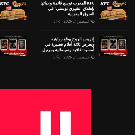
KFC المغرب توسع قائمة وجباتها
بإطلاق “تشيزي توستي” في
السوق المغربية
أغسطس 7, 2026
0
إدريس الروخ يوقع روايتيه
ويعرض ثلاثة أفلام قصيرة في
أمسية ثقافية وسينمائية بمرتيل
أغسطس 7, 2026
0