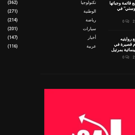
ع قائمة وجباتها
تكنولوجيا
(362)
وستي” في
الوطنية
(271)
رياضة
(214)
0
سيارات
(201)
أخبار
(147)
 روايتيه
ام قصيرة في
عربية
(116)
نمائية بمرتيل
0