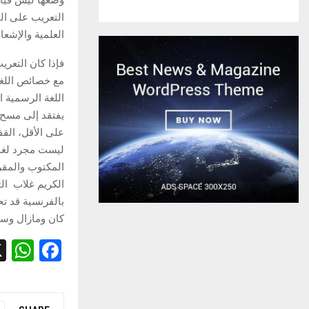
التعريب على ال
العلمية والإشعاع
فإذا كان التعري
مع خصائص اللغة
اللغة الرسمية ا
يفتقد إلى مسح 
على الأقل، القف
ليست مجرد لغة 
المكتوب والمقرو
الكريم غلاب ال
بالفرنسية قد تح
كان ومازال وسيظل
W
F
h
a
at
ce