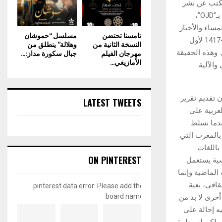
ولا يختلف نشر الكتب عن نشر
الصحف والجرائد، ففي كل تقرير صادر عن “مكتب التحقق من الانتشار” المعروف اختصارا بـ”OJD”،
مساء والأخبار
تامسنا تحتضن
مسلسل “حموشان
وأخبار اليوم والصباح المشهد الإعلامي، وأول جريدة عربية تبيع أزيد من 37320 في مقابل 14174 لأول
النسخة الثانية من
وهلالة” ينطلق من
 وهذه الحقيقة
مهرجان الفيلم
جبال سكورة مداز:...
الأمازيغي...
والآلية
 تقديم تقرير
LATEST TWEETS
عربية على
ندما نسلط
بالمغرب التي
باللغات
ON PINTEREST
سية يستعمل
الماضية وإنما
ي والثقافي، بغية
pinterest data error: Please add the
board name
أخرى لا بد من
يه إحالة على
ة ولكن لسيطرة