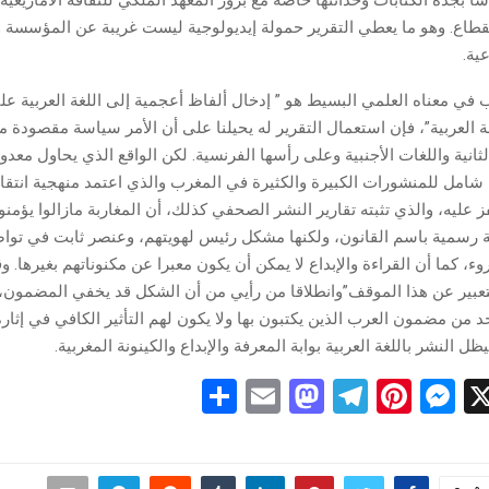
قطاع. وهو ما يعطي التقرير حمولة إيديولوجية ليست غريبة عن المؤسسة و
ية.
ب في معناه العلمي البسيط هو ” إدخال ألفاظ أعجمية إلى اللغة العربية على
 العربية”، فإن استعمال التقرير له يحيلنا على أن الأمر سياسة مقصودة
لثانية واللغات الأجنبية وعلى رأسها الفرنسية. لكن الواقع الذي يحاول معدو 
شامل للمنشورات الكبيرة والكثيرة في المغرب والذي اعتمد منهجية انتقا
ز عليه، والذي تثبته تقارير النشر الصحفي كذلك، أن المغاربة مازالوا يؤمنو
رسمية باسم القانون، ولكنها مشكل رئيس لهويتهم، وعنصر ثابت في توا
ء، كما أن القراءة والإبداع لا يمكن أن يكون معبرا عن مكنوناتهم بغيرها. 
تعبير عن هذا الموقف”وانطلاقا من رأيي من أن الشكل قد يخفي المضمون، ف
د من مضمون العرب الذين يكتبون بها ولا يكون لهم التأثير الكافي في إثارة 
 النشر باللغة العربية بوابة المعرفة والإبداع والكينونة المغربية.
S
E
M
T
Pi
M
X
h
m
a
el
nt
es
ar
ail
st
e
er
se