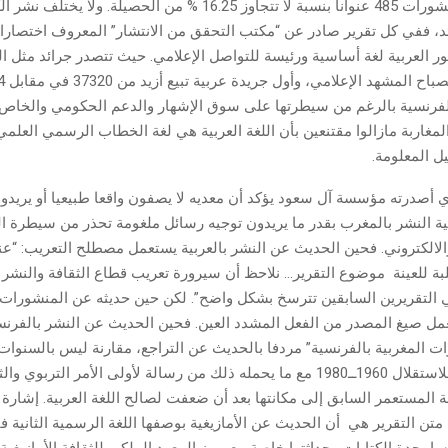
يتجاوز عدد المنشورات 485 عنوانا بنسبة لا تتجاوز 16.25 % من الحصيلة. 
 العربية لغة أساسية ورئيسة للتواصل الإعلامي. حيث تتصدر جرائد مثل ال
لفرنسية بالرغم من سيطرتها على سوق الإشهار والدعم الحكومي والخاص.
المغاربة مازالوا مقتنعين بأن اللغة العربية هي لغة الخطاب الرسمي العلمي 
ل المعلومة.
ي أصدرته مؤسسة آل سعود يؤكد أن معديه لا يصفون واقعا طبيعيا أو يريدون
 النشر بالمغرب بقدر ما يريدون توجيه رسائل ملغومة تحذر من سيطرة ال
والالكتروني. فحين الحديث عن النشر بالعربية يستعمل مصطلح التعريب: “ع
لبة للعينة موضوع التقرير… نلاحظ أن سيرورة تعريب قطاع الثقافة والنشر 
لتقريرين السابقين تترسخ بشكل واضح”. لكن حين حديثه عن المنشورات 
عمل صيغ المصدر من الفعل المشدد العين. فحين الحديث عن النشر بالفرن
ت المغربية بالفرنسية” مردفا بالحديث عن التراجع، مقارنة ليس بالسنوات 
بالعقود التالية للاستقلال 1960ــ1980 مع ما يحمله ذلك من رسالة لأولى الأمر التربو
 المستعمر السابق إلى مكانتها بعد أن ضعفت لصالح اللغة العربية. إشارة 
في متن التقرير هي أن الحديث عن الأمازيغية بوصفها اللغة الرسمية الثانية ف
 بجدة الكتابات وحداثتها خاصة مع بروز المعهد الملكي للثقافة الأمازيغي