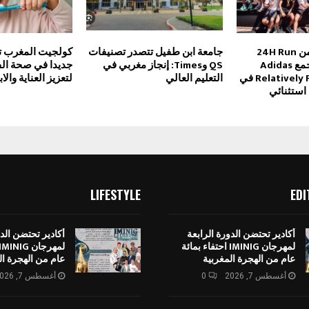
النسخة الأولى من 24H Run
جامعة ابن طفيل تتصدر تصنيفات
كولجيت المغرب 
بالدار البيضاء تجمع Adidas
QS وTimes: إنجاز مغربي في
جديدا في صحة الف
Runners وRelatively Fast في
التعليم العالي
لتعزيز العناية وال
LIFESTYLE
EDI
أكادير تحتضن الدورة الرابعة
أكادير تحتضن الدو
لمهرجان IMINIG احتفاء بمائة
عام من الهجرة المغربية
عام من الهجرة ال
أغسطس 7, 2026
0
أغسطس 7, 2026