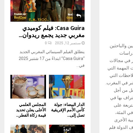
H
Casa Guira: فيلم كوميدي
مغربي جديد يجمع ريدوان...
سبتمبر 12, 2025
0
ن والباحثين.
ينطلق الفيلم السينمائي المغربي الجديد
دراسات
“Casa Guira” ابتداءً من 17 شتنبر 2025
ر في مجالات
في...
201. فإضافة إلى المعطيات المهمة التي
لاحظات التي
نشر في المغرب.
عل من أجل
تراف بها في
الدار البيضاء: جولة
المجلس العلمي
تربعة على
كأس الأمم الإفريقية
الأعلى يعلن تحديد
إصدارات. حيث أشار إلى أن العربية تشكل القسم الأكبر من المنشورات بنسبة 78 في المئة،
تصل إلى...
قيمة زكاة الفطر...
لغات الأجنبية الأخرى
ف الدولة فلم