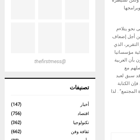
برامجها
 نحو يتلاءم
 من أجل إضعاف
التقرير، الذي
ئية مؤسساتيا
ن بأن العربية
@thefirstmess
صلهم مع
وقد سبق لعبد
إن الكتابة
تصنيفات
المجتمع” . لذا
أخبار
(147)
اقتصاد
(756)
تكنولوجيا
(362)
ثقافة وفن
(662)