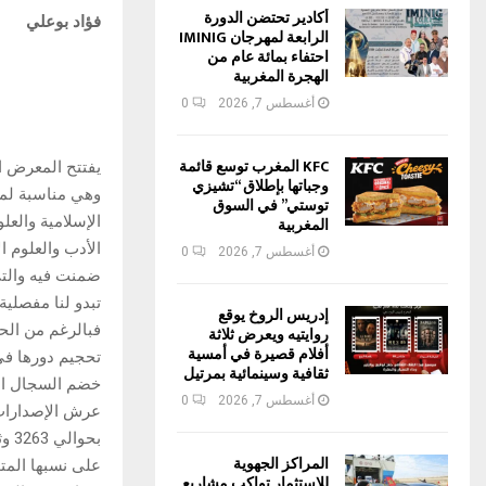
أكادير تحتضن الدورة
فؤاد بوعلي
الرابعة لمهرجان IMINIG
احتفاء بمائة عام من
الهجرة المغربية
أغسطس 7, 2026
0
KFC المغرب توسع قائمة
يفتتح المعرض ال
وجباتها بإطلاق “تشيزي
وهي مناسبة لمس
توستي” في السوق
الإسلامية والع
المغربية
أغسطس 7, 2026
0
ضمنت فيه والتي 
تبدو لنا مفصلية
إدريس الروخ يوقع
فبالرغم من الح
روايتيه ويعرض ثلاثة
أفلام قصيرة في أمسية
تحجيم دورها في 
ثقافية وسينمائية بمرتيل
خضم السجال اله
أغسطس 7, 2026
0
المراكز الجهوية
على نسبها المتو
للاستثمار تواكب مشاريع