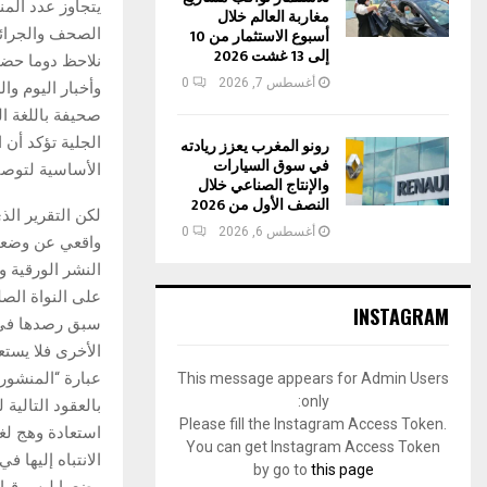
مغاربة العالم خلال
أسبوع الاستثمار من 10
إلى 13 غشت 2026
نلاحظ دوما حضور
أغسطس 7, 2026
0
صحيفة باللغة ا
الجلية تؤكد أن 
رونو المغرب يعزز ريادته
في سوق السيارات
الأساسية لتوصي
والإنتاج الصناعي خلال
النصف الأول من 2026
لكن التقرير الذ
أغسطس 6, 2026
0
واقعي عن وضعية
النشر الورقية 
على النواة الص
INSTAGRAM
سبق رصدها في ا
الأخرى فلا يست
عبارة “المنشورا
This message appears for Admin Users
only:
Please fill the Instagram Access Token.
استعادة وهج لغة
You can get Instagram Access Token
الانتباه إليها 
by go to
this page
وضعها ليس قياسا