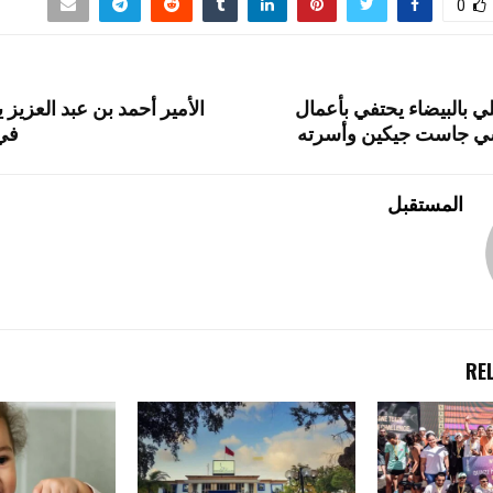
e
o
gr
es
n
0
d
a
t
g
o
m
er
بالبيضاء يحتفي بأعمال
الأمير أحمد بن عبد العزيز
n
نسي جاست جيكين وأسرته
في 
المستقبل
RE