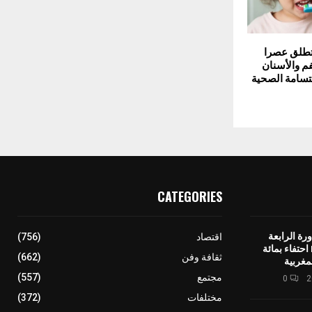
تطلق عصرا
م والأسنان
ابتسامة الصحية
CATEGORIES
رة الرابعة
اقتصاد
(756)
لمهرجان IMINIG احتفاء بمائة
ثقافة وفن
(662)
مغربية
مجتمع
(557)
0
مختلفات
(372)