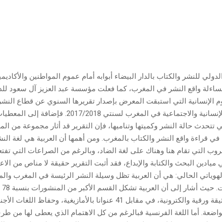
دولي للنشر والكتاب بالدار البيضاء أبوابه أمام عموم المواطنين والأكاديميي
اءلة واقع النشر في المغرب، كما فعلت مؤسسة عبد العزيز آل سعود لل
لوم الإنسانية التي استبقت المعرض بإصدار تقريرها السنوي عن قطاع النش
الأدب والعلوم الإنسانية والاجتماعية في المغرب لسنتي 7/2018
تتحدث حالة النشر وكميتها وتناميها، فإن التقرير قد أثار مجموعة من الم
 في قراءة واقع النشر والكتاب بالمغرب. ومن أهمها أن العربية هي لغة ال
روب التي تقام هنا وهناك على لغة الضاد، وبالرغم من الصراعات التي تفت
ميادين البحث والكتابة والإبداع، فقد أثبت التقرير حقيقة لا مناص من الاع
وياتي الحالي: هي أن العربية تظل وسيلة النشر الرئيسة في المغرب والم
عرش ال
بحوالي 3263 وثيقة ورقية والكترونية، في مقابل 41 عنوانا بالأمازيغية، وحفاظ ال
اضعة. أما اللغة الفرنسية فبالرغم من كل الاهتمام الذي يعطى لها من طر