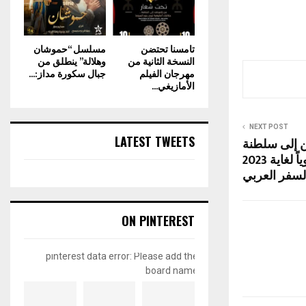
تامسنا تحتضن
مسلسل “حموشان
النسخة الثانية من
وهلالة” ينطلق من
مهرجان الفيلم
جبال سكورة مداز:...
الأمازيغي...
NEXT POST
LATEST TWEETS
ين إلى سلطنة
عُمان بنسبة 5% سنوياً لغاية 2023
سفر العربي
ON PINTEREST
pinterest data error: Please add the
board name