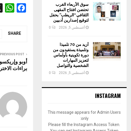
سوق الأربعاء الغرب
W
F
تحتضن افتتاح المقهى
h
a
الثقافي “الريطب” بحفل
لتوقيع إصدارين أدبيين
at
ce
أغسطس 5, 2026
0
s
b
SHARE
A
o
أزيد من 70 تلميذا
وتلميذة يستفيدون من
p
o
دورة تكوينية بأولماس
PREVIOUS POST
لتعزيز المهارات
أوبو وإريكسو
p
k
الشخصية والتواصل
براءات الاختر
أغسطس 5, 2026
0
INSTAGRAM
This message appears for Admin Users
only:
Please fill the Instagram Access Token.
You can get Instagram Access Token