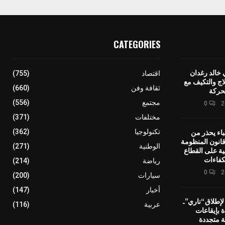
CATEGORIES
 خالد رغدان
اقتصاد
(755)
اج والتكيف مع
ثقافة وفن
(660)
حركة
مجتمع
(556)
0
مختلفات
(371)
باء يحذر من
تكنولوجيا
(362)
انون المنظومة
الوطنية
(271)
ية على القطاع
كفاءات
رياضة
(214)
0
سيارات
(200)
أخبار
(147)
إطلاق “ناري”..
عربية
(116)
ة بإيقاعات
ة متجددة