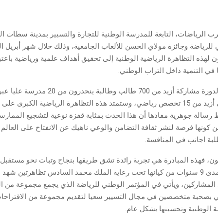
 للرياضة وجائزة مولاي الحسن للألعاب الجامعية، وذلك خلال شهر أبريل ا
 لهذه التظاهرة الرياضية الوطنية إلى تحقيق أهداف علمية ورياضية باعتبا
 في التنمية داخل التراب الوطني.
وستعرف هذه الدورة مشاركة أزيد من 700 طالب وطالب
رسالة جوهرية مفادها أن هذا الحدث بمثابة قفزة نوعية لتشجيع الممارسة
عن كونها فرصة لنشر ثقافة التضامن والوعي ناهيك عن الانفتاح على العالم
بة اجانب في المنافسة.
 فهذه المبادرة هي تجربة رائدة تشق طريقها بنجاح وتبات نحو مستقبل
إذ نظمت على مدى 9 سنوات من كيانها تحت رعاية الملك محمد السادس تظاهرتين شهد
مشاركين، ويأتي في المؤتمر الوطني للرياضة الذي يجمع مجموعة من ال
ي بصحبة متخصصين في مجال التسيير سعيا لتقديم مجموعة من الاقتراحات
ة الوطنية وتحسينها بشكل عام.