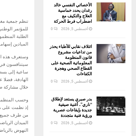
الأخصائي النفسي خالد
رغدان يحدد خماسية
العلاج والتكيف مع
اضطراب فرط الحركة
للمؤتمر الوطني
أغسطس 5, 2026
0
الطلبة المنظمون
الميادين إسهاما
ائتلاف نقابي للأطباء يحذر
من تداعيات مشروع
قانون المنظومة
المعلوماتية الصحية على
القطاع الصحي وهجرة
ساعية إلى بسط 
الكفاءات
الهادفة، فضلا 
أغسطس 5, 2026
0
خلال مشاركة طل
بدر صبري يستعد لإطلاق
وحسب المنظمون،
“ناري”.. أغنية صيفية
جديدة بإيقاعات عصرية
ورؤية فنية متجددة
من طرف جميع ال
الميدان الرياض
أغسطس 5, 2026
0
النهوض بالرياض