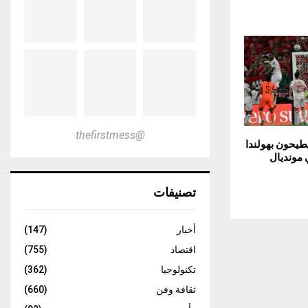
@thefirstmess
يحون بهولندا
 مونديال
تصنيفات
أخبار
(147)
اقتصاد
(755)
تكنولوجيا
(362)
ثقافة وفن
(660)