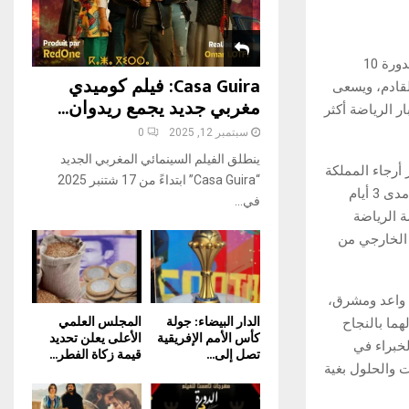
H
تنظم جمعية مغرب الرياضات، التابعة للمدرسة الوطنية للتجارة والتسيير بمدينة سطات الدورة 10
Casa Guira: فيلم كوميدي
لقادم، ويسعى
مغربي جديد يجمع ريدوان...
ر الرياضة أكثر
سبتمبر 12, 2025
0
ينطلق الفيلم السينمائي المغربي الجديد
ة ينحدرون من 20 مدرسة عليا عبر أرجاء المملكة
“Casa Guira” ابتداءً من 17 شتنبر 2025
سيتنافسون في أزيد من 15 تخصص رياضي، وستمتد هذه التظاهرة الرياضية الكبرى على مدى 3 أيام
في...
 الرياضة
 الخارجي من
 واعد ومشرق،
الدار البيضاء: جولة
المجلس العلمي
 لهما بالنجاح
كأس الأمم الإفريقية
الأعلى يعلن تحديد
خبراء في
تصل إلى...
قيمة زكاة الفطر...
 والحلول بغية