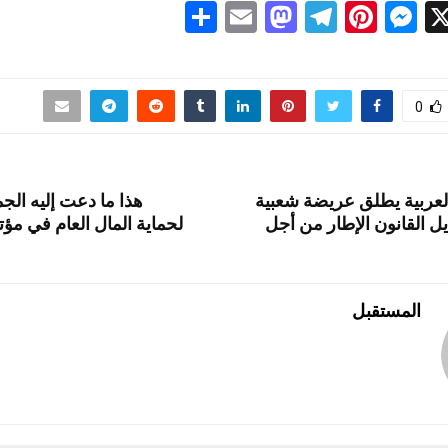
S
E
M
T
Pi
M
X
h
m
a
el
nt
es
ar
ail
st
e
er
se
e
o
gr
es
n
0
d
a
t
g
o
m
er
العربية يطلق عريضة شعبية
هذا ما دعت إليه الجم
n
يل القانون الإطار من أجل
لحماية المال العام في مؤ
المستقبل