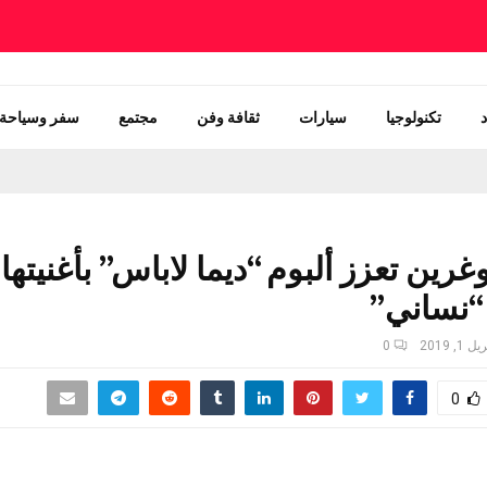
تكنولوجيا
سيارات
ثقافة وفن
مجتمع
سفر وسياحة
غرين تعزز ألبوم “ديما لاباس” بأغنيتها
 “نساني”
ل 1, 2019
0
0