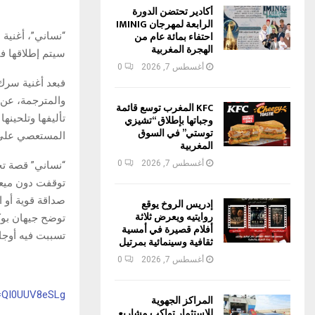
أكادير تحتضن الدورة
الرابعة لمهرجان IMINIG
احتفاء بمائة عام من
“نساني”، أغنية 
الهجرة المغربية
سيتم إطلاقها ف
أغسطس 7, 2026
0
فبعد أغنية سرك 
والمترجمة، عن أ
KFC المغرب توسع قائمة
تأليفها وتلحينه
وجباتها بإطلاق “تشيزي
توستي” في السوق
المستعصي على 
المغربية
أغسطس 7, 2026
0
“نساني” قصة ت
توقفت دون ميعاد
صداقة قوية أو ا
إدريس الروخ يوقع
روايتيه ويعرض ثلاثة
توضح جيهان بوك
أفلام قصيرة في أمسية
تسببت فيه أوجا
ثقافية وسينمائية بمرتيل
أغسطس 7, 2026
0
v=QI0UUV8eSLg
المراكز الجهوية
للاستثمار تواكب مشاريع