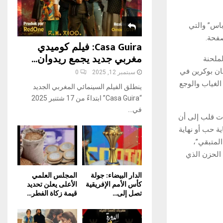
H
باس” والتي
فحة.
Casa Guira: فيلم كوميدي
مغربي جديد يجمع ريدوان...
لملحنة
هان بوكرين في
سبتمبر 12, 2025
0
الغياب والوجع
ينطلق الفيلم السينمائي المغربي الجديد
“Casa Guira” ابتداءً من 17 شتنبر 2025
في...
ت قلب إلى أن
ة حب أو نهاية
المتبقي”،
الحزن الذي
الدار البيضاء: جولة
المجلس العلمي
كأس الأمم الإفريقية
الأعلى يعلن تحديد
تصل إلى...
قيمة زكاة الفطر...