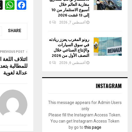
W
F
مغاربة العالم خلال
أسبوع الاستثمار من 10
h
a
إلى 13 غشت 2026
at
ce
أغسطس 7, 2026
0
s
b
SHARE
رونو المغرب يعزز ريادته
A
o
في سوق السيارات
p
o
والإنتاج الصناعي خلال
PREVIOUS POST
النصف الأول من 2026
ائتلاف اللغة 
p
k
أغسطس 6, 2026
0
للمطالبة بتعد
عدالة لغوية
INSTAGRAM
This message appears for Admin Users
only:
Please fill the Instagram Access Token.
You can get Instagram Access Token
by go to
this page