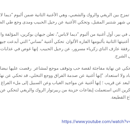
تمزج بين الريغي والروك والشعبي، وهي الأغنية الثانية ضمن ألبوم “ديما لا
ي شهر شتنبر المقبل، وتحكي الأغنية عن رحيل الحبيب ومدى وجع طي الص
في بير، أول أغنية من ألبوم “ديما لاباس”، تعلن جيهان بوكرين، المؤلفة وا
غنيتها الثانية بألبومها الفاره الألوان. تحكي أغنية “نساني” التي أبدعت جي
ا رفقة عازف الناي زكرياء مسرور، عن رحيل الحبيب. إنها غوص في عذابات 
الشرح.
حكي عن نهاية مفاجئة لقصة حب وتوقف موجع لمشاعر رقصت عليها نبضا
 ولا استعداد. “إنها أغنية عن صدمة الفراق ووجع التخلي، قد تحكي عن نهاي
لبعد عن قريب ؛ إنها أغنية عن مواجيد الغياب وعن السبيل إلى ملء الفراغ 
رين التي استعملت إيقاعات حزينة من ربيرتوار الروك والريغي لتحكي عن 
ع القطيعة.
https://www.youtube.com/watch?