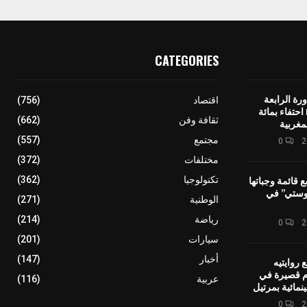
CATEGORIES
رة الرابعة
اقتصاد
(756)
لمهرجان IMINIG احتفاء بمائة
ثقافة وفن
(662)
مغربية
مجتمع
(557)
0
مختلفات
(372)
ع قائمة وجباتها
تكنولوجيا
(362)
وستي” في
الوطنية
(271)
رياضة
(214)
0
سيارات
(201)
أخبار
(147)
 روايتيه
ام قصيرة في
عربية
(116)
نمائية بمرتيل
0