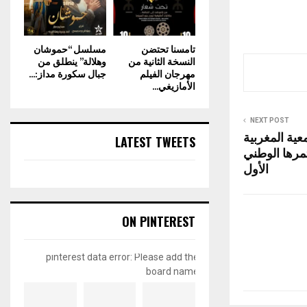
تامسنا تحتضن
مسلسل “حموشان
النسخة الثانية من
وهلالة” ينطلق من
مهرجان الفيلم
جبال سكورة مداز:...
الأمازيغي...
NEXT POST
عية المغربية
LATEST TWEETS
تمرها الوطني
الأول
ON PINTEREST
pinterest data error: Please add the
board name