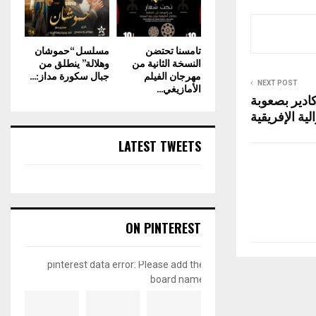
تامسنا تحتضن
مسلسل “حموشان
النسخة الثانية من
وهلالة” ينطلق من
مهرجان الفيلم
جبال سكورة مداز:...
NEXT POST
الأمازيغي...
ادير بصعوبة
ية الإفريقية
LATEST TWEETS
ON PINTEREST
pinterest data error: Please add the
board name