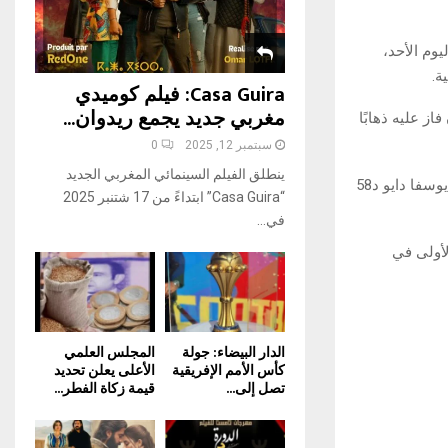
H
ء الذي جمعهما اليوم الأحد،
ة.
Casa Guira: فيلم كوميدي
مغربي جديد يجمع ريدوان...
ز عليه ذهابًا
سبتمبر 12, 2025
0
ينطلق الفيلم السينمائي المغربي الجديد
وسجل للنهضة كل من لابا كودجو في الدقيقة 20 ومحمد عزيز د 32 وبكر الهيلالي د 37 ثم يوسفا دايو د58
“Casa Guira” ابتداءً من 17 شتنبر 2025
في...
لأولى في
الدار البيضاء: جولة
المجلس العلمي
كأس الأمم الإفريقية
الأعلى يعلن تحديد
تصل إلى...
قيمة زكاة الفطر...