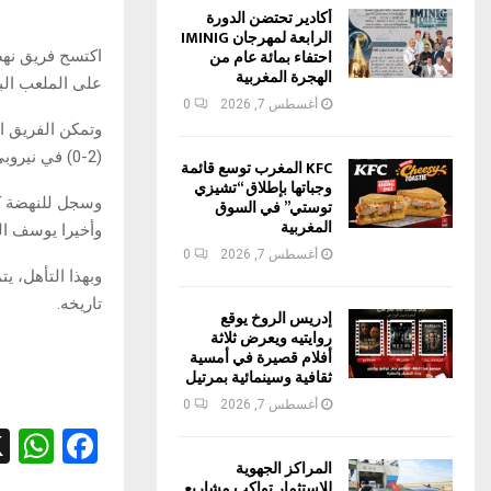
أكادير تحتضن الدورة
الرابعة لمهرجان IMINIG
احتفاء بمائة عام من
الهجرة المغربية
على الملعب البل
أغسطس 7, 2026
0
وتمكن الفريق ال
(2-0) في نيروبي، قبل أن يؤكد في الإياب بتفوقه بخماسية.
KFC المغرب توسع قائمة
وجباتها بإطلاق “تشيزي
توستي” في السوق
المغربية
وأخيرا يوسف الس
أغسطس 7, 2026
0
وبهذا التأهل، ي
تاريخه.
إدريس الروخ يوقع
روايتيه ويعرض ثلاثة
أفلام قصيرة في أمسية
ثقافية وسينمائية بمرتيل
أغسطس 7, 2026
0
W
F
المراكز الجهوية
h
a
للاستثمار تواكب مشاريع