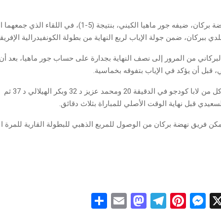
اكتسح فريق نهضة بركان، ضيفه جور ماهيا الكيني، بنتيجة (5-1)، في اللقا
دي ببركان، ضمن جولة الإياب لربع النهاية من بطولة الكونفيدرالية الإفريقي
بركاني من المرور إلى نصف النهاية بجدارة على حساب جور ماهيا، بعد أن فا
عيدي قبل نهاية الوقت الأصلي للمباراة بثلاث دقائق.
تمكن فريق نهضة بركان من الوصول للمربع الذهبي للبطولة القارية للمرة ا
S
E
M
T
Pi
M
X
h
m
a
el
nt
es