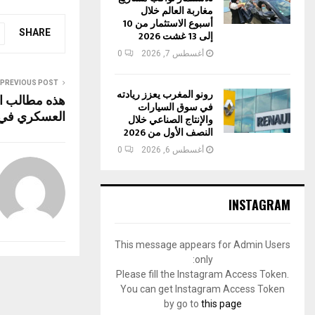
at
ce
مغاربة العالم خلال
أسبوع الاستثمار من 10
s
b
SHARE
إلى 13 غشت 2026
A
o
أغسطس 7, 2026
0
p
o
PREVIOUS POST
رونو المغرب يعزز ريادته
هذه مطالب ال
p
k
في سوق السيارات
العسكري في 
والإنتاج الصناعي خلال
النصف الأول من 2026
أغسطس 6, 2026
0
INSTAGRAM
This message appears for Admin Users
only:
Please fill the Instagram Access Token.
You can get Instagram Access Token
by go to
this page