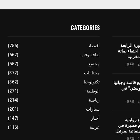
CATEGORIES
رة الرابعة
اقتصاد
(756)
لمهرجان IMINIG احتفاء بمائة
ثقافة وفن
(662)
مغربية
مجتمع
(557)
0
مختلفات
(372)
ع قائمة وجباتها
تكنولوجيا
(362)
وستي” في
الوطنية
(271)
رياضة
(214)
0
سيارات
(201)
أخبار
(147)
 روايتيه
ام قصيرة في
عربية
(116)
نمائية بمرتيل
0