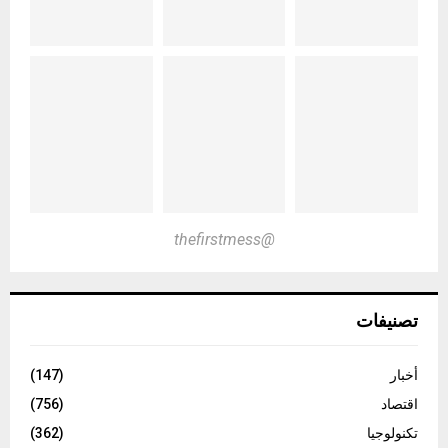
@thefirstmess
تصنيفات
أخبار
(147)
اقتصاد
(756)
تكنولوجيا
(362)