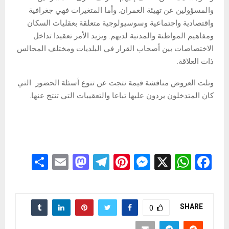
والمسؤولين عن تهيئة العمران. وأما المتغيرات فهي جغرافية
واقتصادية واجتماعية وسوسيولوجية متعلقة بعقليات السكان
ومفاهيم المواطنة والمدنية لديهم. ويزيد الأمر تعقيدا تداخل
الاختصاصات بين أصحاب القرار في البلديات ومختلف المجالس
ذات العلاقة.
وتلت العروض مناقشة قيمة نتجت عن تنوع أسئلة الحضور التي
كان المتدخلون يردون علبها تباعا والتعقيبات التي تنتج عنها.
S
E
M
T
Pi
M
X
W
F
h
m
a
el
nt
es
h
a
ar
ail
st
e
er
se
at
ce
e
o
gr
es
n
s
b
SHARE
0
d
a
t
g
A
o