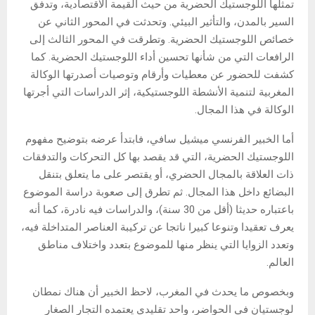
تمثلها اللوجستيك الحضرية من حيث القيمة الاقتصادية، وتدفق
السير بالمدن، والتأثير البيئي. وتحدثت في المحور الثاني عن
خصائص اللوجستيك الحضرية. وتطرقت في المحور الثالث إلى
الرافعات التي من شأنها تحسين أداء اللوجستيك الحضرية. كما
كشفت للحضور عن معطيات وأرقام وتوصيات أصدرتها الوكالة
المغربية لتنمية الأنشطة اللوجستيكية، إثر الدراسات التي أجرتها
الوكالة في هذا المجال.
أما الخبير الفرنسي ميشيل سافي، فابتدأ عرضه بتوضيح مفهوم
اللوجستيك الحضرية، التي قد يقصد بها كل التحركات والتدفقات
ذات العلاقة بالمجال الحضري، أو يقتصر على ما يتعلق بتنقل
البضائع داخل هذا المجال. ثم تطرق إلى صعوبة دراسة الموضوع
باعتباره حديثا (أقل من 30 سنة)، والدراسات فيه نادرة، كما أنه
يعرف تعقيدا وتنوعا كبيرا ناتجا عن تركيبة العناصر المتداخلة فيه،
وتعدد الزوايا التي ينظر منها للموضوع بتعدد واختلاف مناطق
العالم.
وبخصوص ما يحدث في المغرب، لاحظ الخبير أن هناك نمطان
لوجستيان في الحواضر، واحد تقليدي يعتمده التجار الصغار