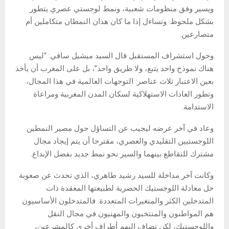
ويسير وفق منظومات شعبية، ونمط لوجستي عصري يتطور
بشكل ملحوظ. وتساءل إذا ما كان هذان النمطان متكاملين أم
متصارعين.
وحول استشراف المستقبل قال السيد ميشيل سافي: “ليس
هناك نموذج واحد يتبع، ولا طريق واحد”، بل على المغرب أن يأخذ
بعين الاعتبار ثلاث عناصر: التوجهات العالمية في هذا المجال،
وتطور العادات الاستهلاكية لسكان المدن المغربية ومراعاة
الاستدامة.
وعاد في آخر عرضه ليجيب عن التساؤل حول مصير النمطين
اللوجستيين التقليدي والعصري، مقترحا أن يتم إيجاد مجال
مشترك للتقاطع بينهما والسير نحو نمط جديد بفضل الإبداع.
وكانت آخر مداخلة للسيد رشيد طاهري، الذي تحدث عن صعوبة
حل معادلة اللوجستيك الحضرية لطبيعتها المعقدة ذات
المتدخلين الكثر والمتغيرات المتعددة. فالمتدخلون الأساسيون
هم المواطنون والمنتخبون والمهنيون في مجال النقل
واللوجستيك، لكن تضاف إليهم أطراف أخرى كالمشرعين،