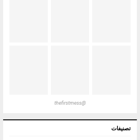
@thefirstmess
تصنيفات