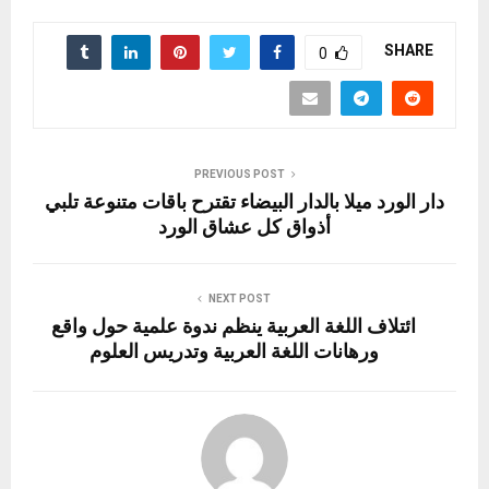
ar
ail
st
e
er
se
at
ce
e
o
gr
es
n
s
b
SHARE
0
d
a
t
g
A
o
o
m
er
p
o
n
p
k
PREVIOUS POST
دار الورد ميلا بالدار البيضاء تقترح باقات متنوعة تلبي
أذواق كل عشاق الورد
NEXT POST
ائتلاف اللغة العربية ينظم ندوة علمية حول واقع
ورهانات اللغة العربية وتدريس العلوم