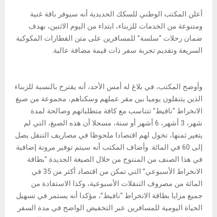
أعلن المكتب الوطني للسكك الحديدية أنه سيوفر باقة غنية
ومتنوعة من الخدمات للزبناء، ابتداء من اليوم الاثنين، بهدف
ضمان رحلات “سلسة” للمسافرين على متن القطارات المكوكية
السريعة وتقديم تجربة سفر ذات قيمة مضافة عالية.
وأوضح المكتب، في بلاغ له أمس الأحد، أنه يقترح بالنسبة للزبناء
الذين يتنقلون يوميا بين مقر عملهم وسكناهم، مجموعة من صيغ
الانخراط “نافيط” تتناسب مع كافة متطلباتهم وصالحة لمدة
شهر، 3 أشهر، 6 أشهر أو سنة، مسجلا أن هذه الصيغ، التي لم
يتغير ثمنها، تخول لهم اقتصادا ملحوظا في مصاريف التنقل يصل
إلى 60 في المائة. وأضاف المكتب أنه سيتم توفير مرونة إضافية
في هذا الصنف من المنتوج من خلال الصيغة الجديدة “بطاقة
الانخراط الأسبوعي” التي تمكن من اقتصاد أكثر من 35 في
المائة من مصروف التنقلات الأسبوعية، وكذا الاستفادة من
جميع مزايا بطاقة الانخراط “نافيط”، مؤكدا أنه يستمر في تسهيل
الحياة اليومية للمسافرين عبر التخفيض الواضح في مدة السفر