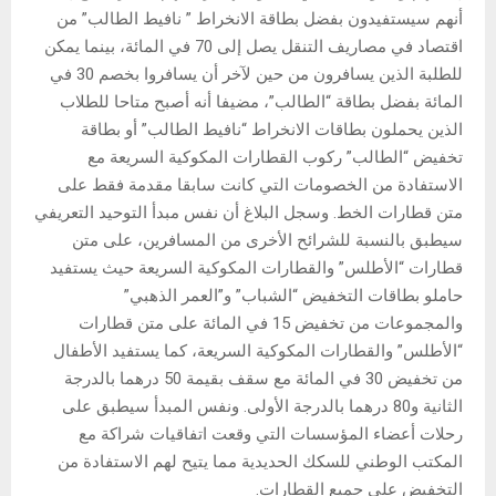
أنهم سيستفيدون بفضل بطاقة الانخراط ” نافيط الطالب” من
اقتصاد في مصاريف التنقل يصل إلى 70 في المائة، بينما يمكن
للطلبة الذين يسافرون من حين لآخر أن يسافروا بخصم 30 في
المائة بفضل بطاقة “الطالب”، مضيفا أنه أصبح متاحا للطلاب
الذين يحملون بطاقات الانخراط “نافيط الطالب” أو بطاقة
تخفيض “الطالب” ركوب القطارات المكوكية السريعة مع
الاستفادة من الخصومات التي كانت سابقا مقدمة فقط على
متن قطارات الخط. وسجل البلاغ أن نفس مبدأ التوحيد التعريفي
سيطبق بالنسبة للشرائح الأخرى من المسافرين، على متن
قطارات “الأطلس” والقطارات المكوكية السريعة حيث يستفيد
حاملو بطاقات التخفيض “الشباب” و”العمر الذهبي”
والمجموعات من تخفيض 15 في المائة على متن قطارات
“الأطلس” والقطارات المكوكية السريعة، كما يستفيد الأطفال
من تخفيض 30 في المائة مع سقف بقيمة 50 درهما بالدرجة
الثانية و80 درهما بالدرجة الأولى. ونفس المبدأ سيطبق على
رحلات أعضاء المؤسسات التي وقعت اتفاقيات شراكة مع
المكتب الوطني للسكك الحديدية مما يتيح لهم الاستفادة من
التخفيض على جميع القطارات.