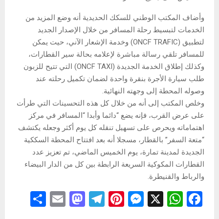
وأضاف المكتب الوطني للسكك الحديدية أنه وضع المزيد من
الخدمات لتبسيط رحلة المسافر من خلال الإصدار الجديد
لتطبيق (ONCF TRAFIC) وخدمة الإشعار الآني، حيت يمكن
للمسافر تلقي رسالة مباشرة لإعلامه بحالة سير القطارات،
وكذلك إطلاق الخدمة الجديدة (ONCF TAXI) التي تتيح للزبون
طلب سيارة الأجرة بنقرة واحدة لضمان تكميل رحلته عند
وصوله المحطة إلى وجهته النهائية.
وخلص المكتب إلى أنه من خلال كل هذه التحسينات التي طرأت
على عرض القرب، فإنه يضع “دائما وأبدا “المسافر في مركز
اهتماماته ويحرص على تسهيل تنقله كل يوم أكثر وجعله يكتشف
“متعة السفر” بالقطار، مسجلا أنه بعد افتتاح المحطة السككية
الجديدة لمدينة تمارة، يوم الخميس الماضي، تم تعزيز عدد
القطارات المكوكية السريعة الرابطة بين كل من الدار البيضاء
والرباط والقنيطرة.
S
E
M
T
Pi
M
X
W
F
h
m
a
el
nt
es
h
a