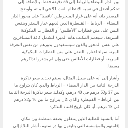
بين الدار البيضاء والرباط إلى 55 دقيقة فقط، بالإضافة إلى
تحكم أفضل في نسبة الانتظام بلغت 91 في المائة. وأوضح
المصدر ذاته أنه على غرار المنخرطين “نافيط” على محور الدار
البيضاء – الرباط – القنيطرة الذين لديهم خيار السفر وبنفس
الثمن على متن قطارات “الأطلس” أو القطارات المكوكية
السريعة، سيعمم المكتب هاته الميزة لتشمل كافة المسافرين
على نفس المحور والذين سيستفيدون بدورهم من نفس التعرفة
المرنة سواء اختاروا التنقل على متن القطارات المكوكية
السريعة أو قطارات الأطلس حتى وإن لم يشتروا تذاكرهم
مسبقا.
وأشار إلى أنه على سبيل المثال، سيتم تحديد سعر تذكرة
الدرجة الثانية بين الدار البيضاء – الرباط والذي كان يتراوح ما
بين 37 و53 درهم في 40 درهم، وكذلك سعر تذكرة الدرجة الثانية
بين الرباط – القنيطرة والذي كان يتراوح ما بين 16 و22 درهم
في 18 درهم، أيا كان تاريخ اقتناء التذكرة.
أما بالنسبة للطلبة الذين يتنقلون بصفة منتظمة بين مكان
إقامتهم والمؤسسة التي يتابعون بها دراستهم، أشار البلاغ إلى