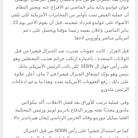
خوان غوايدو بداية يناير الماضي ثم الافراج عنه. ويعتبر النظام
أن عملية القبض تمت بأوامر من المخابرات الأمريكية لكي تلقى
الأضواء على غوايدو فتزداد شعبيته، قبل أن يقوم الأخير يوم 23
يناير الماضي بإعلان نفسه رئيسا مؤقتا ويحصل على دعم
أمريكي مباشر وأوروبي لاحقا.
قبل الفرار ، كانت عقوبات صدرت ضد الجنرال فيغيرا من قبل
الولايات المتحدة ، باعتباره ارتكب جرائم تعذيب المعتقلين وهو
على رأس جهاز ال SEBIN. لكن نائب الرئيس الأمريكي مايك
بينس وهو يؤكد انشقاق الجنرال فيغيرا في 7 ماي، أعلن علاوة
على ذلك ، رفع العقوبات الأمريكية ضده. وهذا ما يدعم ادعاءات
الرئيس مادورو.
وفي عملية ترتيب للأوراق بعد فشل الانقلاب، أكد نيكولاس
مادورو مجددًا ثقته بوزير الدفاع بادرينو لوبيز ورئيس المحكمة
العليا ميكيل مورينو وقائد الحرس الرئاسي إيفان هيرنانديز دالا.
كما تم استبدال فيغيرا على رأس SEBIN من قبل الجنرال