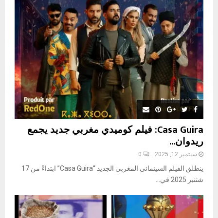
r
R
:
C
H
Casa Guira: فيلم كوميدي مغربي جديد يجمع
ريدوان...
سبتمبر 12, 2025
0
ينطلق الفيلم السينمائي المغربي الجديد “Casa Guira” ابتداءً من 17
شتنبر 2025 في...