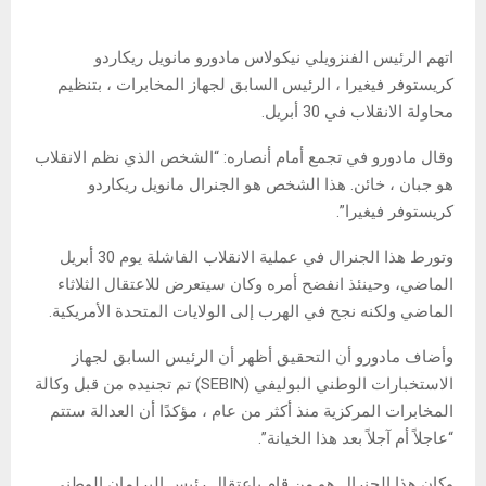
اتهم الرئيس الفنزويلي نيكولاس مادورو مانويل ريكاردو
كريستوفر فيغيرا ، الرئيس السابق لجهاز المخابرات ، بتنظيم
محاولة الانقلاب في 30 أبريل.
وقال مادورو في تجمع أمام أنصاره: “الشخص الذي نظم الانقلاب
هو جبان ، خائن. هذا الشخص هو الجنرال مانويل ريكاردو
كريستوفر فيغيرا”.
وتورط هذا الجنرال في عملية الانقلاب الفاشلة يوم 30 أبريل
الماضي، وحينئذ انفضح أمره وكان سيتعرض للاعتقال الثلاثاء
الماضي ولكنه نجح في الهرب إلى الولايات المتحدة الأمريكية.
وأضاف مادورو أن التحقيق أظهر أن الرئيس السابق لجهاز
الاستخبارات الوطني البوليفي (SEBIN) تم تجنيده من قبل وكالة
المخابرات المركزية منذ أكثر من عام ، مؤكدًا أن العدالة ستتم
“عاجلاً أم آجلاً بعد هذا الخيانة”.
وكان هذا الجنرال هو من قام باعتقال رئيس البرلمان الوطني