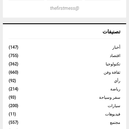
@thefirstmess
تصنيفات
أخبار
(147)
اقتصاد
(755)
تكنولوجيا
(362)
ثقافة وفن
(660)
رأي
(92)
رياضة
(214)
سفر وسياحة
(93)
سيارات
(200)
فيديوهات
(11)
مجتمع
(557)