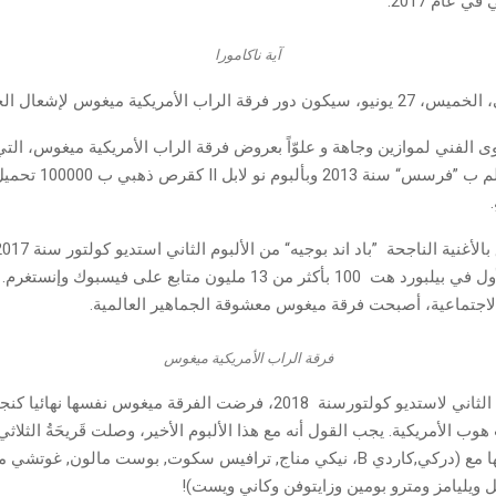
 عام 2017.
آية ناكامورا
 الراب الأمريكية ميغوس لإشعال الخشبة.
الفني لموازين وجاهة و علوّاً بعروض فرقة الراب الأمريكية ميغوس، ال
جميع أنحاء العالم ب ”فرسس“ س
على المركز الأول في بيلبورد هت 100 بأكثر من 13 مليون متابع على فيسبوك 
اجتماعية، أصبحت فرقة ميغوس معشوقة الجماهير العالمية.
فرقة الراب الأمريكية ميغوس
بإصدارها للجزء الثاني لاستديو كولتورسنة 2018، فرضت الفرقة ميغوس نفسها نه
ب الأمريكية. يجب القول أنه مع هذا الألبوم الأخير، وصلت قَريحَةُ الثلاثي
ل ويليامز ومترو بومين وزايتوفن وكاني ويست)!