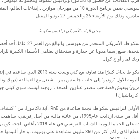
غرب الثقافات عن حضور آيا ناكامورا وترافيس سكوط ومجموعة ميغوس، 
مسرح OLM السويسي ضمن برنامج الدورة 18 من مهرجان موازين ـ إيقاعات ال
يوم الأربعاء 26 والخميس 27 يونيو المقبل.
مغني الراب الأمريكي ترافيس سكو ط
ويعتبر ترافيس سكو ط، الأمريكي المنحدر من هيوستن
متحدة، صنع إسما مدويا عن جدارة واستحقاق يضاهي الأسماء الكبيرة للراب
يك لمار أو ج كول.
حقق ترافيس سكو ط نجاحًا كبيرًا منذ تعاونه مع كني وست سنة 
لبومه الأول ”روديو“ إلى جانب جاستين بيبر . اشتغل مع العمالقة (دريك و
خرين) ويعيش قصة حب تتصدر عناوين الصحف: زوجته ليست سوى كيلي جينر
كارداشيان !
ستحيي الفترة الأولى لترافيس سكو ط، نجمة صاعدة من RnB . آية ناكا
سوبر ستار في أقل من سنة. ازدادت عام1995، من عائلة مالية من أصل إفريقي
الإيقاعات المرحة على الحياة اليومية للشباب الفرنسي في
ضجا ضجا، والمقطع الذي راكم أكثر من 360 مليون مشاهدة على يوتيوب، و حاز ألب