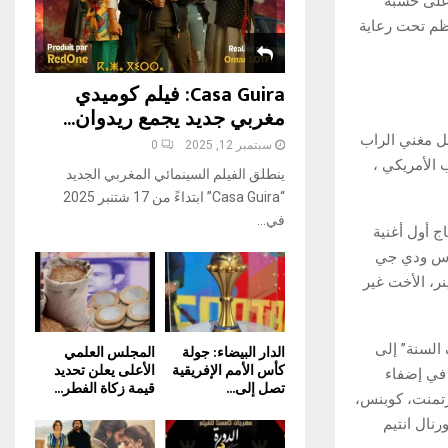
على خشبة
H
عالم، المنظم تحت رعاية
Casa Guira: فيلم كوميدي
مغربي جديد يجمع ريدوان...
 والبالغ من العمر 27 عامًا، أحد أفضل مغني الراب
سبتمبر 12, 2025
0
 الأمريكي ،
ينطلق الفيلم السينمائي المغربي الجديد
“Casa Guira” ابتداءً من 17 شتنبر 2025
في...
2013 الذي ساعده في إنتاج أول أغنية
ناس ودي جي
، الأخت غير
مورا، من “اكتشاف السنة” إلى
الدار البيضاء: جولة
المجلس العلمي
كأس الأمم الإفريقية
الأعلى يعلن تحديد
، ساهمت في إضفاء
تصل إلى...
قيمة زكاة الفطر...
 عام 2018 بأغاني ناجحة كومبرتمنت، كوبنس،
ومها جورنال انتيم