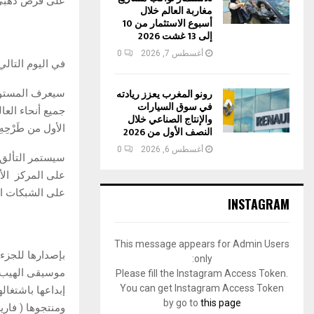
على قرص ذهبي في
مغاربة العالم خلال
أسبوع الاستثمار من 10
إلى 13 غشت 2026
أغسطس 7, 2026
0
في اليوم التالي، الخميس، 27 يونيو، سيكون دور فرقة
رونو المغرب يعزز ريادته
سيعرف المستوى 
في سوق السيارات
والإنتاج الصناعي خلال
الأول من طَرْحِهِ.
النصف الأول من 2026
أغسطس 6, 2026
0
على الشبكات ال
INSTAGRAM
This message appears for Admin Users
only:
موسيقى الهيب هو
Please fill the Instagram Access Token.
You can get Instagram Access Token
by go to
this page
ومنتجوها ( فاري