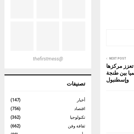
@thefirstmess
NEXT POST
تعزز مركزها
ا بين طنجة
وإسطنبول
تصنيفات
أخبار
(147)
اقتصاد
(756)
تكنولوجيا
(362)
ثقافة وفن
(662)