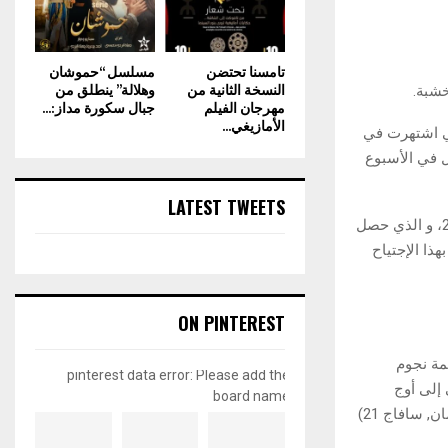
تامسنا تحتضن
مسلسل “حموشان
النسخة الثانية من
وهلالة” ينطلق من
مهرجان الفيلم
جبال سكورة مداز:...
الأمازيغي...
تي اشتهرت في
نة 2013 وبألبوم نو لابل II كقرص ذهبي ب 100000 تحميل في الأسبوع
LATEST TWEETS
سيستمر التألق بالأغنية الناجحة ”باد اند بوجيه“ من الألبوم الثاني استديو كولتور سنة 2017، و الذي حصل
وإنستغرم. بهذا الإجتياح
ON PINTEREST
ائيا كنجمة نجوم
pinterest data error: Please add the
 إلى أوج
board name
إبداعها باشتغالها مع (دركي,كاردي B، نيكي مناج, ترافيس سكوت, بوست مالون, غوتشي مان, سافاج 21)