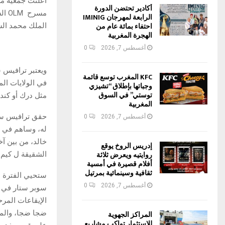
أعلنت جمعية م
أكادير تحتضن الدورة
الرابعة لمهرجان IMINIG
احتفاء بمائة عام من
الملك محمد السادس، وذلك 
الهجرة المغربية
أغسطس 7, 2026
0
KFC المغرب توسع قائمة
في الولايات ال
وجباتها بإطلاق “تشيزي
توستي” في السوق
مثل درك أو كندر
المغربية
أغسطس 7, 2026
0
له، وساهم في أ
خالد، من بين آ
إدريس الروخ يوقع
روايتيه ويعرض ثلاثة
الشقيقة ل كيم 
أفلام قصيرة في أمسية
ثقافية وسينمائية بمرتيل
أغسطس 7, 2026
0
المراكز الجهوية
للاستثمار تواكب مشاريع