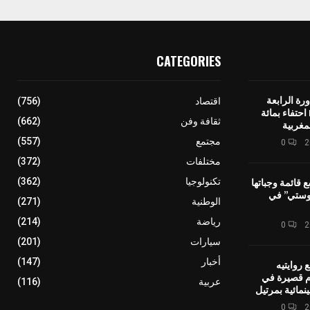
CATEGORIES
رة الرابعة
اقتصاد
(756)
لمهرجان IMINIG احتفاء بمائة
ثقافة وفن
(662)
مغربية
مجتمع
(557)
0
مختلفات
(372)
ع قائمة وجباتها
تكنولوجيا
(362)
وستي” في
الوطنية
(271)
رياضة
(214)
0
سيارات
(201)
أخبار
(147)
 روايتيه
ام قصيرة في
عربية
(116)
نمائية بمرتيل
0