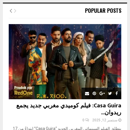
r
c
E
POPULAR POSTS
h
f
A
o
r
R
:
C
H
Casa Guira: فيلم كوميدي مغربي جديد يجمع
ريدوان...
سبتمبر 12, 2025
0
ينطلق الفيلم السينمائي المغربي الجديد “Casa Guira” ابتداءً من 17