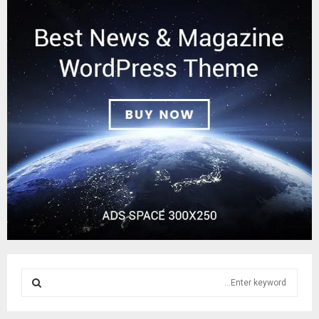
S
e
a
S