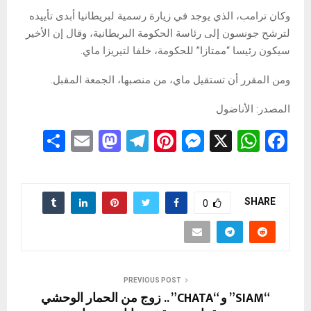
وكان ترامب، الذي يوجد في زيارة رسمية لبريطانيا أبدى تأييده
لترشح جونسون إلى رئاسة الحكومة البريطانية، وقال إن الأخير
سيكون رئيسا “ممتازا” للحكومة، خلفا لتيريزا ماي.
ومن المقرر أن تستقيل ماي، من منصبها، الجمعة المقبل.
المصدر: الأناضول
S
E
M
T
Pi
M
X
W
F
h
m
a
el
nt
es
h
a
ar
ail
st
e
er
se
at
ce
e
o
gr
es
n
s
b
SHARE
0
d
a
t
g
A
o
o
m
er
p
o
n
p
k
PREVIOUS POST
“SIAM” و “CHATA” .. زوج من الحمار الوحشي