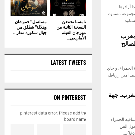
 أرادوها
مجموعة مسناوة
ناوة...
تامسنا تحتضن
مسلسل “حموشان
النسخة الثانية من
وهلالة” ينطلق من
مهرجان الفيلم
جبال سكورة مداز:...
مغرب
الأمازيغي...
لصالح
LATEST TWEETS
 الحمراء، و جاي
مد أمين زرياط،
غرب.. جهة
ON PINTEREST
pinterest data error: Please add the
ساقية الحمراء
board name
حول الفن
ا)،...