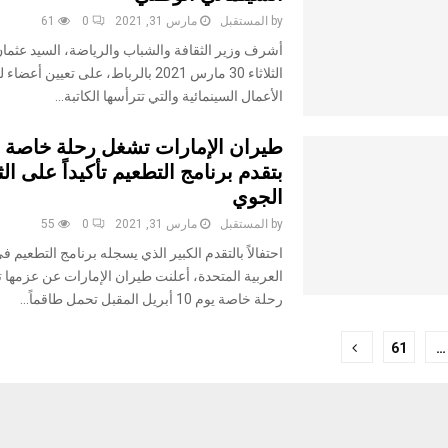
by
المستقبل
مارس 31, 2021
0
61
أشرف وزير الثقافة والشباب والرياضة، السيد عثما
الثلاثاء 30 مارس 2021 بالرباط، على تعيين أ
الأعمال السينمائية والتي تترأسها الكاتبة...
طيران الإمارات تشغل رحلة خاصة احت
بتقدم برنامج التطعيم تأكيداً على ال
الجوي
by
المستقبل
مارس 31, 2021
0
55
احتفالاً بالتقدم الكبير الذي يسجله برنامج التطعيم ف
العربية المتحدة، أعلنت طيران الإمارات عن عزمها 
رحلة خاصة يوم 10 أبريل المقبل تحمل طاقماً...
61
…