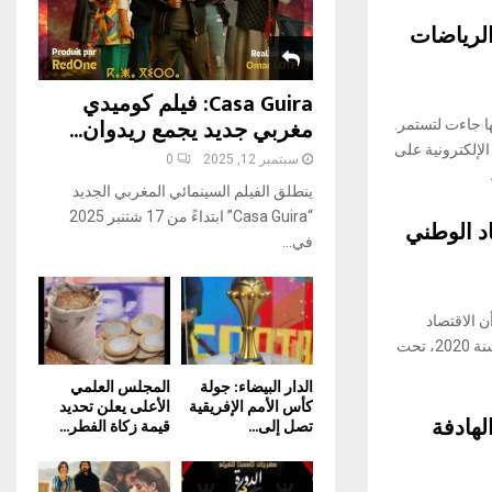
H
لرياضات
Casa Guira: فيلم كوميدي
مغربي جديد يجمع ريدوان...
ها جاءت لتستمر.
الإلكترونية على
سبتمبر 12, 2025
0
ينطلق الفيلم السينمائي المغربي الجديد
“Casa Guira” ابتداءً من 17 شتنبر 2025
اد الوطني
في...
ن الاقتصاد
الوطني انكماشا بنسبة 6% خلال الفصل الرابع من سنة 2020، تحت
الدار البيضاء: جولة
المجلس العلمي
كأس الأمم الإفريقية
الأعلى يعلن تحديد
لهادفة
تصل إلى...
قيمة زكاة الفطر...