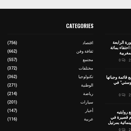
CATEGORIES
رة الرابعة
اقتصاد
(756)
لمهرجان IMINIG احتفاء بمائة
ثقافة وفن
(662)
مغربية
مجتمع
(557)
0
مختلفات
(372)
ع قائمة وجباتها
تكنولوجيا
(362)
وستي” في
الوطنية
(271)
رياضة
(214)
0
سيارات
(201)
أخبار
(147)
 روايتيه
ام قصيرة في
عربية
(116)
نمائية بمرتيل
0