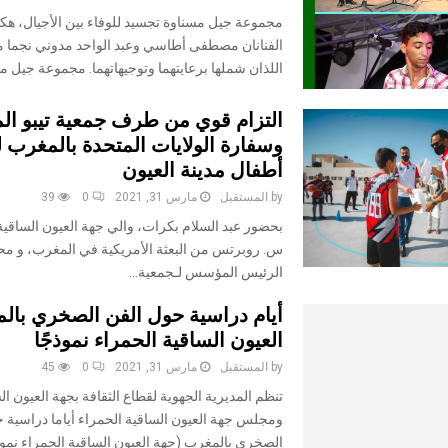
مجموعة جيل مسناوة تجسيد للوفاء بين الأجيال، هكذا
الفنانان مصطفى أطاسي وعبد الواحد مدوني نجما 
اللذان شملها برعايتهما وتوجيهاتهما. مجموعة جيل مس
التزام قوي من طرف جمعية تيبو ال
وسفارة الولايات المتحدة بالمغرب 
أطفال مدينة العيون
by
المستقبل
مارس 31, 2021
0
39
بحضور عبد السلام بكرات، والي جهة العيون الساقية
س. روبرتس من البعثة الأمريكية في المغرب، و مح
الرئيس المؤسس لـجمعية...
أيام دراسية حول الفن الصخري بالم
العيون الساقية الحمراء نموذجًا
by
المستقبل
مارس 31, 2021
0
45
تنظم المديرية الجهوية لقطاع الثقافة بجهة العيون ال
ومجلس جهة العيون الساقية الحمراء أياما دراسية 
الصخري بالمغرب (جهة العيون الساقية الحمراء نموذجً