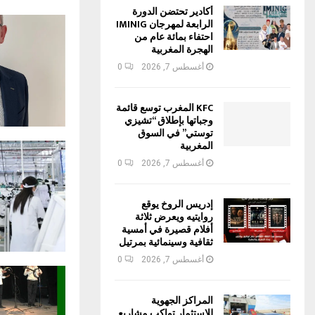
أكادير تحتضن الدورة
الرابعة لمهرجان IMINIG
احتفاء بمائة عام من
الهجرة المغربية
أغسطس 7, 2026
0
KFC المغرب توسع قائمة
وجباتها بإطلاق “تشيزي
توستي” في السوق
المغربية
أغسطس 7, 2026
0
إدريس الروخ يوقع
روايتيه ويعرض ثلاثة
أفلام قصيرة في أمسية
ثقافية وسينمائية بمرتيل
أغسطس 7, 2026
0
المراكز الجهوية
للاستثمار تواكب مشاريع