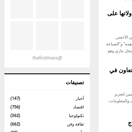
ولاتها على
في الأخضر،
مة” و”الصناعة
 سجل مازي وهو
@thefirstmess
تعاون في
تصنيفات
ين لتعزيز
أخبار
(147)
ت والمعلومات،
اقتصاد
(756)
تكنولوجيا
(362)
ج
ثقافة وفن
(662)