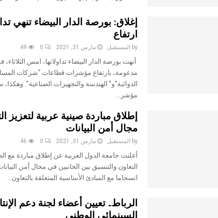
إغلاق: بورصة الدار البيضاء تنهي تدا
ارتفاع
by
المستقبل
مارس 31, 2021
0
49
أنهت بورصة الدار البيضاء تداولاتها، امس الثلاثاء، 
مدعومة، بارتفاع مؤشرات قطاعات “شركات المساه
الدوائية”و” الهندسة والتجهيزات الصناعية”. وهكذا،
مؤشر...
إطلاق مباردة صينية عربية لتعزيز ال
مجال أمن البيانات
by
المستقبل
مارس 31, 2021
0
46
أعلنت جامعة الدول العربية عن إطلاق مباردة مع الص
التعاون والتنسيق بين الجانبين في مجال أمن البيانا
انسجاما مع المبادئ الأساسية المتعلقة بالتعاون...
الرباط.. تعيين أعضاء لجنة دعم الإنتا
السينمائي الوطني