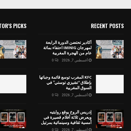
TOR'S PICKS
RECENT POSTS
أكادير تحتضن الدورة الرابعة
لمهرجان IMINIG احتفاء بمائة
عام من الهجرة المغربية
أغسطس 7, 2026
0
KFC المغرب توسع قائمة وجباتها
بإطلاق “تشيزي توستي” في
السوق المغربية
أغسطس 7, 2026
0
إدريس الروخ يوقع روايتيه
ويعرض ثلاثة أفلام قصيرة في
أمسية ثقافية وسينمائية بمرتيل
أغسطس 7, 2026
0