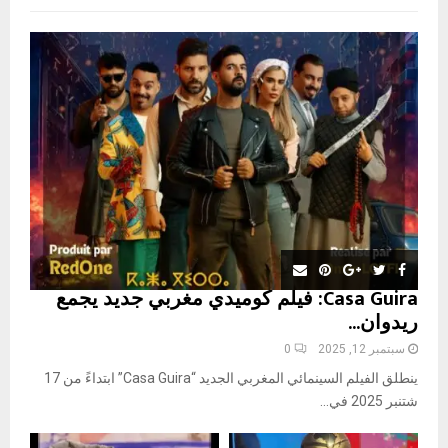
f
A
o
r
R
:
C
H
Casa Guira: فيلم كوميدي مغربي جديد يجمع
ريدوان...
سبتمبر 12, 2025
0
ينطلق الفيلم السينمائي المغربي الجديد “Casa Guira” ابتداءً من 17
شتنبر 2025 في...