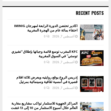
RECENT POSTS
أكادير تحتضن الدورة الرابعة لمهرجان IMINIG
احتفاء بمائة عام من الهجرة المغربية
أغسطس 7, 2026
0
KFC المغرب توسع قائمة وجباتها بإطلاق “تشيزي
توستي” في السوق المغربية
أغسطس 7, 2026
0
إدريس الروخ يوقع روايتيه ويعرض ثلاثة أفلام
قصيرة في أمسية ثقافية وسينمائية بمرتيل
أغسطس 7, 2026
0
المراكز الجهوية للاستثمار تواكب مشاريع مغاربة
العالم خلال أسبوع الاستثمار من 10 إلى 13 غشت