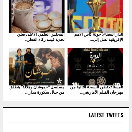
الدار البيضاء: جولة كأس الأمم
المجلس العلمي الأعلى يعلن
الإفريقية تصل إلى...
تحديد قيمة زكاة الفطر...
تامسنا تحتضن النسخة الثانية من
مسلسل “حموشان وهلالة” ينطلق
مهرجان الفيلم الأمازيغي...
من جبال سكورة مداز:...
LATEST TWEETS