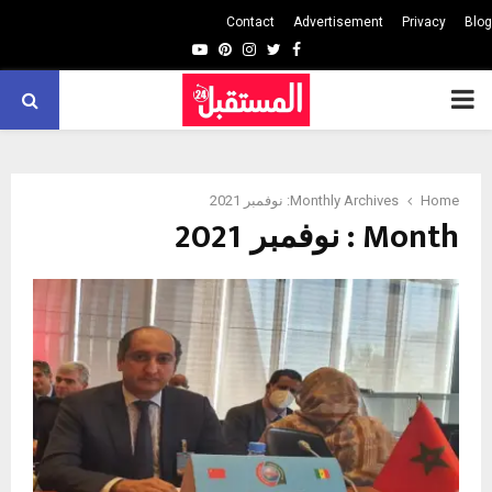
Contact
Advertisement
Privacy
Blog
Youtube
Pinterest
Instagram
Twitter
Facebook
PRIMARY
MENU
Home
Monthly Archives: نوفمبر 2021
Month : نوفمبر 2021