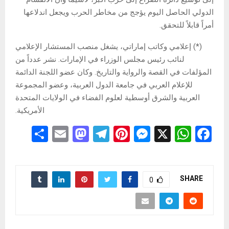
الدولي الحاصل اليوم يؤجج من مخاطر الحرب ويجعل اندلاعها
أمراً قابلاً للتحقق.
(*) إعلامي وكاتب إماراتي، يشغل منصب المستشار الإعلامي
لنائب رئيس مجلس الوزراء في الإمارات. نشر عدداً من
المؤلفات في القصة والرواية والتاريخ. وكان عضو اللجنة الدائمة
للإعلام العربي في جامعة الدول العربية، وعضو المجموعة
العربية والشرق أوسطية لعلوم الفضاء في الولايات المتحدة
الأمريكية.
S
E
M
T
Pi
M
X
W
F
h
m
a
el
nt
es
h
a
ar
ail
st
e
er
se
at
ce
e
o
gr
es
n
s
b
SHARE
0
d
a
t
g
A
o
o
m
er
p
o