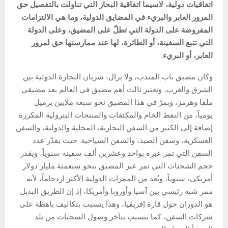
اتفاقيات دولية، لاسيما اتفاقية البحار التي تناولت بالتفصيل حق
المرور العابر والبريء في المضايق الدولية،
وما هي الالتزامات
المفروضة
على الدولة
التي
تطلّ على المضيق، وعلى الدولة
التي تتبع السفينة، أو الطائرة، لها عند ممارستها حق لمرور
العابر، أو البريء.
وكان مضيق باب المندب، ولا يزال، شريان التجارة الدولية بين
الشرق والغرب، ويعتبر ثالث أهم مضيق في العالم بعد مضيقي
ملقا وهرمز، ويمرّ في هذا المضيق نحو سبعة ملايين برميل
يومياً، من النفط الخام والمكثفات والمنتجات البترولية المكررة.
إضافة إلى الكثير من السفن التجارية، المحلية والدولية، والسفن
العسكرية، وسفن الصيد، والسفن السياحية. حيث يقدّر عدد
السفن التي تمر عبره بواحد وعشرين ألف سفينة سنوياً، ويقدر
حجم الشحنات التي تمر عبر المضيق بنحو سبعمئة مليار دولار
أمريكي، سنوياً، ويُعد من الممرات الدولية الأكثر ازدحاماً، لأنه
ممر شبه رئيسي بين آسيا وأوروبا وأمريكا، إذ إن الطريق البديل
هو الدوران حول قارة إفريقيا، وهذا يتسبب بتكاليف باهظة على
شركات السفن، كما يتسبب بتأخر وصول الشحنات من بلد