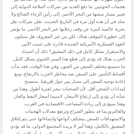
هجمات الحوثيين. ما دفع العديد من شركات الملاحة الدولية إلى
تغيير مسار سفنها من البحر الأحمر، إلى رأس الرجاء الصالح.ولا
شك في أن هذه أول مرة في التاريخ الحديث، تعلن شركات نقل
بحرية عالمية كبيرة عن وقف رحلاتها عبر البحر الأحمر، ما يؤشر
إلى خطورة الموقف هناك، لكن من غير المعروف هل ستكون
القوة العسكرية الأمريكية الجديدة قادرة على تثبيت الأمن
والاستقرار بشكل كامل في ذلك المضيق؟ ذلك أن اشتداد
الحرب هناك قد يؤدي إلى قطع هذا الممر الحيوي بشكل كامل،
ما سيمنع مختلف السفن من العبور، وفي هذا الوقت، فقد بدأت
أقساط التأمين على السفن ضد مخاطر الحرب بالارتفاع، ومع
إعادة توجيه السفن إلى مسار يمر حول إفريقيا، ستصبح
إمدادات الشحن أقل، لأن الشحنات تبحر لفترة أطول. وهذا من
شأنه أن يؤدي إلى ارتفاع الأسعار، لاسيما أسعار النفط والغاز،
وهذا سيؤدي إلى زيادة المصاعب الاقتصادية في الغرب،
والعالم.وربما قد يتطور الصراع وترتفع معدلات الهجمات
والاستهدافات للسفن بمختلف أنواعها وانتماءاتها حتى يتم إغلاق
المضيق بالكامل، وهذا أمر لا يريده المجتمع الدولي، ما قد يؤدي
إلى توسيع دائرة الصراع إلى حرب أكبر، لاسيما وأن الانقسام