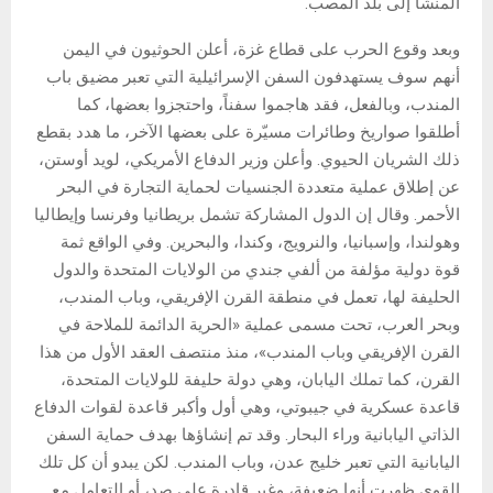
المنشأ إلى بلد المصب.
وبعد وقوع الحرب على قطاع غزة، أعلن الحوثيون في اليمن
أنهم سوف يستهدفون السفن الإسرائيلية التي تعبر مضيق باب
المندب، وبالفعل، فقد هاجموا سفناً، واحتجزوا بعضها، كما
أطلقوا صواريخ وطائرات مسيّرة على بعضها الآخر، ما هدد بقطع
ذلك الشريان الحيوي. وأعلن وزير الدفاع الأمريكي، لويد أوستن،
عن إطلاق عملية متعددة الجنسيات لحماية التجارة في البحر
الأحمر. وقال إن الدول المشاركة تشمل بريطانيا وفرنسا وإيطاليا
وهولندا، وإسبانيا، والنرويج، وكندا، والبحرين. وفي الواقع ثمة
قوة دولية مؤلفة من ألفي جندي من الولايات المتحدة والدول
الحليفة لها، تعمل في منطقة القرن الإفريقي، وباب المندب،
وبحر العرب، تحت مسمى عملية «الحرية الدائمة للملاحة في
القرن الإفريقي وباب المندب»، منذ منتصف العقد الأول من هذا
القرن، كما تملك اليابان، وهي دولة حليفة للولايات المتحدة،
قاعدة عسكرية في جيبوتي، وهي أول وأكبر قاعدة لقوات الدفاع
الذاتي اليابانية وراء البحار. وقد تم إنشاؤها بهدف حماية السفن
اليابانية التي تعبر خليج عدن، وباب المندب. لكن يبدو أن كل تلك
القوى ظهرت أنها ضعيفة، وغير قادرة على صد، أو التعامل مع