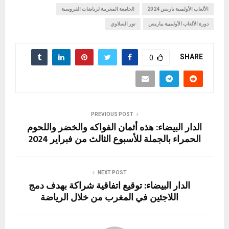
b
s
الألعاب الأولمبية باريس 2024
n
es
gr
o
الجامعة المغربية لرياضات الفروسية
e
دورة الألعاب الأولمبية بباريس
نور السلاوي
d
a
t
g
A
o
o
m
er
p
o
SHARE
0
n
p
k
PREVIOUS POST
الدار البيضاء: هذه أثمان الفواكه والخضر واللحوم
الحمراء بالجملة للأسبوع الثالث من فبراير 2024
NEXT POST
الدار البيضاء: توقيع اتفاقية شراكة بهدف دمج
اللاجئين في المغرب من خلال الرياضة