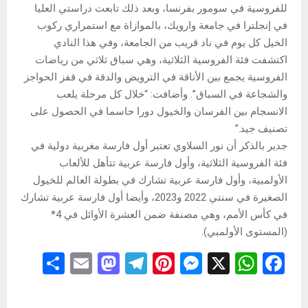
للفروسية في سومور بفرنسا، وبعد ذلك تابعت دراستي العليا
في إنجلترا في جامعة وارويك، بالموازاة مع استمراري ركوب
الخيل كل يوم في ناد قريب من الجامعة، وفي هذا النادي
اكتشفت فئة الفروسية الثلاثية، وهي سباق ثلاثي من رياضات
الفروسية يجمع بين الأناقة في الترويض والدقة في قفز الحواجز
والشجاعة في السباق”. وأضافت: “خلال كل مرحلة يلعب
الانسجام بين الفرسان والخيول دورا حاسما في الحصول على
تصنيف جيد.”
جدير بالذكر أن نور السلاوي تعتبر أول فارسة مغربية دولية في
فئة الفروسية الثلاثية، وأول فارسة عربية تتأهل للألعاب
الأولمبية، وأول فارسة عربية تشارك في بطولة العالم للخيول
الصغيرة في سنتي 2022 و2023، وأيضا أول فارسة عربية تشارك
في كأس الأمم، وهي مصنفة ضمن العشرة الأوائل في 4*
(المستوى الأولمبي).
S
E
M
T
Pi
M
X
W
F
h
m
a
el
nt
es
h
a
ar
ail
st
e
er
se
at
ce