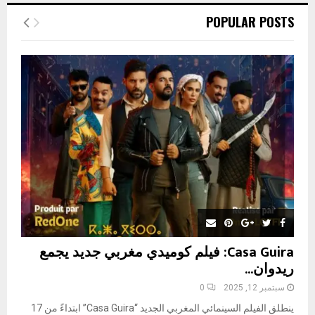
c
E
POPULAR POSTS
h
f
A
o
r
R
:
C
H
Casa Guira: فيلم كوميدي مغربي جديد يجمع
ريدوان...
سبتمبر 12, 2025
0
ينطلق الفيلم السينمائي المغربي الجديد “Casa Guira” ابتداءً من 17