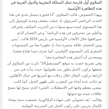
السلاوي أول فارسة تمثل المملكة المغربية والدول العربية في
هذه التظاهرة الأولمبية.
وبهذا الخصوص، قالت السلاوي: “أنا فخورة بتمثيل بلدي في هذا
الحدث الرياضي المرموق، إذ عملت بشغف وجدية للوصول إلى
هذا المستوى لمدة سبع سنوات من التدريب المكثف بإشراف
وتأطير من محترفين في هذه الرياضة”. وعن الحصان الذي
سيرافقها خلال الألعاب الأولمبية في باريس 2024 قالت: “بيني
وبين الحصان علاقة متميزة جدا، إذ تطورنا معا من المستويات
الصغرى إلى المستوى الأولمبي، كما نعرف جيدا طباع بعضنا،
ويسعدني أن أعيش هذه المغامرة معه”.
وفي تصريح خصت به موقع “المستقبل24” ذكرت نور السلاوي أن
شغفها بركوب الخيل تطور منذ طفولتها، حيث بدأت في سن
الرابعة بركوب البغال خلال رحلات مع أسرتها في جبال الأطلس،
ثم جالت عدة أنحاء من المغرب على ظهور الخيل، كما كانت
تمضي معظم وقتها في الإسطبلات، الشيء الذي سمح لها بنسج
علاقات جيدة مع خيولها.
وقالت: “بعد حصولي على شهادة البكالوريا، خصصت سنة بيضاء
لإكمال تدريبي على ركوب الخيل في المدرسة الوطنية