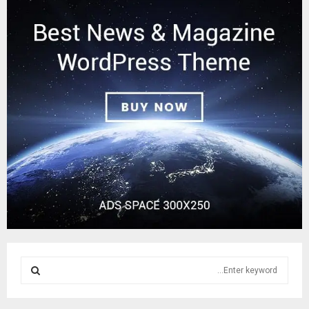
S
e
a
S
r