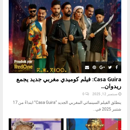
r
R
:
C
H
Casa Guira: فيلم كوميدي مغربي جديد يجمع
ريدوان...
سبتمبر 12, 2025
0
ينطلق الفيلم السينمائي المغربي الجديد “Casa Guira” ابتداءً من 17
شتنبر 2025 في...