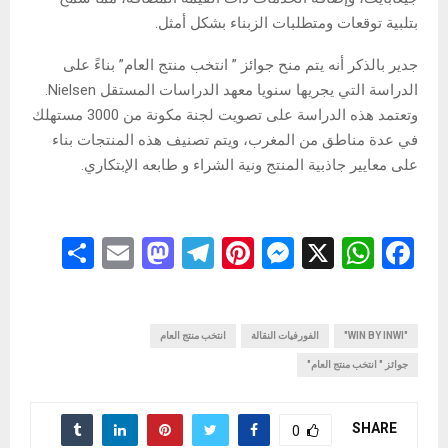
بتلبية توقعات ومتطلبات الزبناء بشكل أمثل.
جدير بالذكر أنه يتم منح جوائز ” انتخب منتج العام” بناءً على
الدراسة التي يجريها سنويا معهد الدراسات المستقل Nielsen.
وتعتمد هذه الدراسة على تصويت لجنة مكونة من 3000 مستهلك
في عدة مناطق من المغرب، ويتم تصنيف هذه المنتجات بناء
على معايير جاذبية المنتج ونية الشراء و طابعه الإبتكاري.
S
E
M
T
Pi
M
X
W
F
h
m
a
el
nt
es
h
a
ar
ail
st
e
er
se
at
ce
"WIN BY INWI"
b
s
الفورفيات النقالة
n
es
انتخب منتج العام
gr
o
e
جوائز " انتخب منتج العام"
d
a
t
g
A
o
o
m
er
p
o
SHARE
0
n
p
k