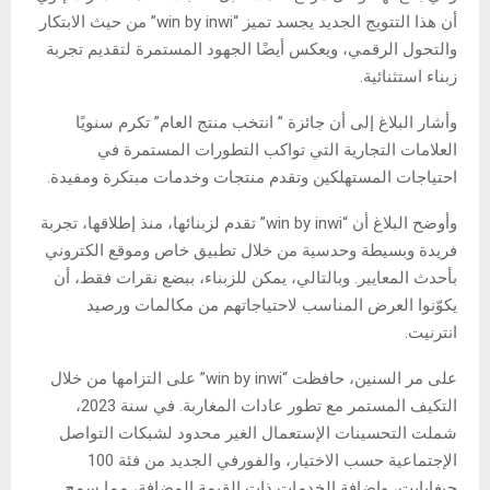
أن هذا التتويج الجديد يجسد تميز “win by inwi” من حيث الابتكار
والتحول الرقمي، ويعكس أيضًا الجهود المستمرة لتقديم تجربة
زبناء استثنائية.
وأشار البلاغ إلى أن جائزة ” انتخب منتج العام” تكرم سنويًا
العلامات التجارية التي تواكب التطورات المستمرة في
احتياجات المستهلكين وتقدم منتجات وخدمات مبتكرة ومفيدة.
وأوضح البلاغ أن “win by inwi” تقدم لزبنائها، منذ إطلاقها، تجربة
فريدة وبسيطة وحدسية من خلال تطبيق خاص وموقع الكتروني
بأحدث المعايير. وبالتالي، يمكن للزبناء، ببضع نقرات فقط، أن
يكوّنوا العرض المناسب لاحتياجاتهم من مكالمات ورصيد
انترنيت.
على مر السنين، حافظت “win by inwi” على التزامها من خلال
التكيف المستمر مع تطور عادات المغاربة. في سنة 2023،
شملت التحسينات الإستعمال الغير محدود لشبكات التواصل
الإجتماعية حسب الاختيار، والفورفي الجديد من فئة 100
جيغابايت، وإضافة الخدمات ذات القيمة المضافة، مما سمح