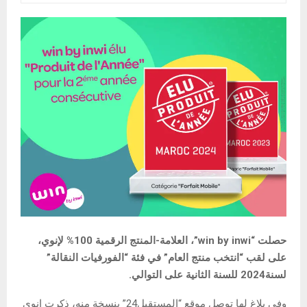
حصلت “win by inwi”، العلامة-المنتج الرقمية 100% لإنوي،
على لقب “انتخب منتج العام” في فئة “الفورفيات النقالة”
لسنة2024 للسنة الثانية على التوالي.
وفي بلاغ لها توصل موقع “المستقبل24” بنسخة منه، ذكرت إنوي