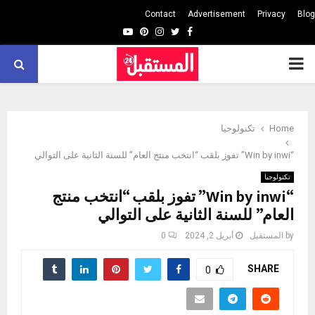
Contact
Advertisement
Privacy
Blog
Youtube
Pinterest
Instagram
Twitter
Facebook
PRIMARY
MENU
Home
تكنولوجيا
“Win by inwi” تفوز بلقب “انتخب منتج العام” للسنة الثانية على التوالي
تكنولوجيا
“Win by inwi” تفوز بلقب “انتخب منتج
العام” للسنة الثانية على التوالي
by
المستقبل
أبريل 2, 2024
0
SHARE
0