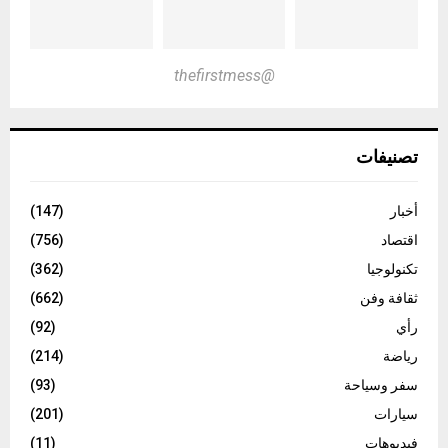
@thefirstmess
تصنيفات
أخبار
(147)
اقتصاد
(756)
تكنولوجيا
(362)
ثقافة وفن
(662)
رأي
(92)
رياضة
(214)
سفر وسياحة
(93)
سيارات
(201)
فيديوهات
(11)