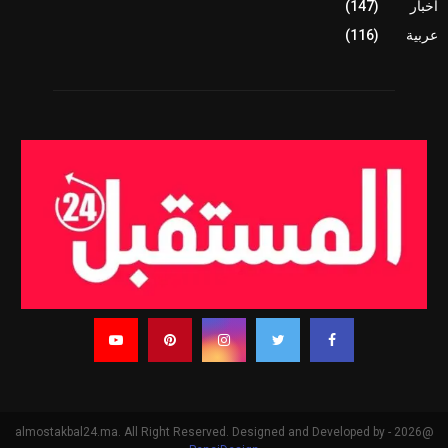
أخبار
(147)
عربية
(116)
@2026 - almostakbal24.ma. All Right Reserved. Designed and Developed by