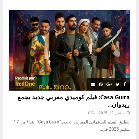
f
A
o
r
R
:
C
H
Casa Guira: فيلم كوميدي مغربي جديد يجمع
ريدوان...
سبتمبر 12, 2025
0
ينطلق الفيلم السينمائي المغربي الجديد “Casa Guira” ابتداءً من 17
شتنبر 2025 في...