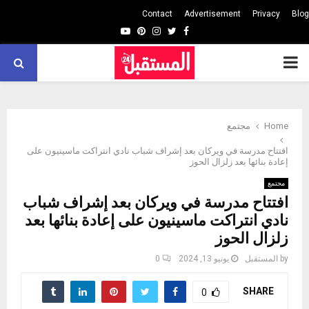
Contact
Advertisement
Privacy
Blog
Youtube
Pinterest
Instagram
Twitter
Facebook
PRIMARY
MENU
Home
مجتمع
افتتاح مدرسة في ويركان بعد إشراف شباب نادي انتراكت ماسينيون على
إعادة بنائها بعد زلزال الحوز
مجتمع
افتتاح مدرسة في ويركان بعد إشراف شباب
نادي انتراكت ماسينيون على إعادة بنائها بعد
زلزال الحوز
by
المستقبل
يونيو 13, 2024
0
SHARE
0