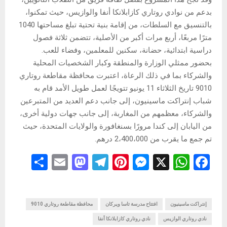
بدعم من نوادي روتاري كازابلانكا أنفا والوازيس، حيث تمكنوا،
بالتنسيق مع السلطات، من إقامة بنية تحتية تبلغ مساحتها 1040
مترًا مربعًا، أربع مرات أكبر من الأصلية، تتضمن ثلاثة فصول
دراسية ابتدائية، حضانة، سكنين للمعلمين، وفضاء للعب.
بحضور ممثلي الوزارة والمنطقة وكبار الشخصيات المحلية
والشركاء بما في ذلك الرعاة، اعتبرت محافظة مقاطعة روتاري
9010 تاريخ الثلاثاء 11 يونيو تتويجًا لعمل طويل الأمد قام به
شباب إنتراكت ماسينيون، إلى جانب دعم العديد من المتبرعين
والشركاء، معظمهم من المغاربة، إلى جانب جهات دولية أخرى،
من اليابان إلى كندا مرورًا بسنغافورة والولايات المتحدة، حيث
تم جمع ما يقرب من 2،400،000 درهم.
S
E
M
T
Pi
M
X
W
F
h
m
a
el
nt
es
h
a
ar
ail
st
e
er
se
at
ce
b
إنتراكت ماسينيون
s
n
افتتاح مدرسة تاسا ويركان
es
gr
o
محافظة مقاطعة روتاري 9010
e
نادي روتاري الوازيس
نادي روتاري كازابلانكا أنفا
d
a
t
g
A
o