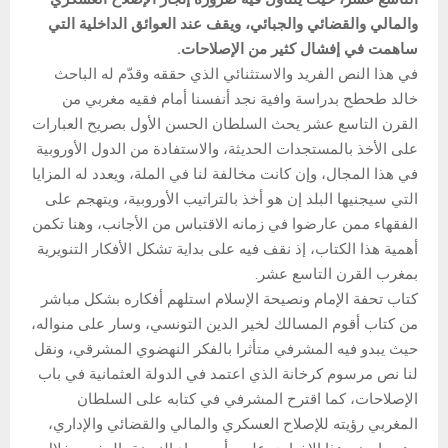
والمالي والقضائي والجبائي، ويقف عند العوائق الداخلية التي
ساهمت في إفشال كثير من الإصلاحات.
في هذا النص الفريد والاستثنائي الذي حققه وقدّم له الباحث
خالد طحطح بدراسة وافية نجد أنفسنا أمام فقيه مغربي من
القرن التاسع عشر يحث السلطان الحسن الأول بصريح العبارات
على الأخذ بالمستجدات الحديثة، والاستفادة من الدول الأوروبية
في هذا المجال، وإن كانت مخالفة لنا في الملة، ويعدد له المزايا
التي سيجنيها البلد إن هو أخذ بالتراتيب الأوروبية، ويتهجم على
الفقهاء ممن عارضوا في زمانه الاقتباس من الأجانب، وهنا تكمن
أهمية هذا الكتاب، إذ نقف فيه على بداية تشكل الأفكار التنويرية
بمغرب القرن التاسع عشر.
كتاب تحفة الإمام ونصيحة الإسلام استلهم أفكاره بشكل مباشر
من كتاب أقوم المسالك لخير الدين التونسي، وسار على منواله،
حيث يبدو فيه المشرفي متأثرا بالفكر النهضوي المشرقي، ونقل
لنا نص مرسوم كرخانة الذي اعتمد في الدولة العثمانية في باب
الإصلاحات، كما اقترح المشرفي في كتابه على السلطان
المغربي رؤيته للإصلاح العسكري والمالي والقضائي والإداري،