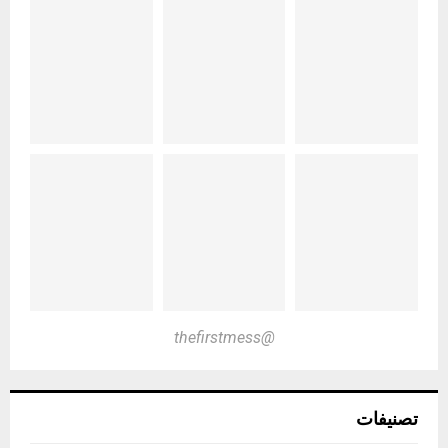
@thefirstmess
تصنيفات