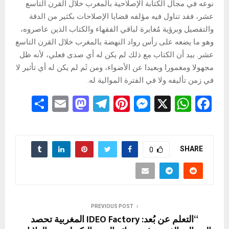
نوعه في مجال الكتابة الإصلاحية بالمغرب خلال القرن التاسع
عشر، فقد تناول فيه مؤلفه قضايا الإصلاحات بكثير من الدقة
والتفصيل وبرؤية مُغايرة لباقي الفقهاء والكتاب الذين عاصروه،
وهو ما يضعه على رأس رواد النهضة بالمغرب خلال القرن التاسع
عشر. بيد أن الكتاب مع ذلك لم يكن له أي صدى فعلي، لأنه ظل
مجهولا ومغمورا وبعيدا عن الأضواء، ومن ثَم لم يكن له أي تأثير لا
في زمن تأليفه ولا في الفترة الموالية له.
S
E
M
T
Pi
M
X
W
F
h
m
a
el
nt
es
h
a
ar
ail
st
e
er
se
at
ce
e
o
gr
es
n
s
b
SHARE
0
d
a
t
g
A
o
o
m
er
p
o
n
p
k
PREVIOUS POST
“التعلم عن بُعد: IDEO Factory المغربية تحصد