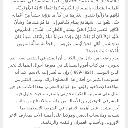
دِيَانَتِهِ فَذَلِكَ لاَ يَمْنَعُهُ مِنَ الاقْتِداءِ بِهِ فِيما يُسْتَحْسَنُ في نَفْسِهِ من
أعْمالِهِ المُتَعَلِّقَةِ بِالمصالِحِ الدُّنْيَوِيَّةِ كمَا تَفْعَلُهُ الأُمَّةُ الإفْرَنْجِيَّةُ،
فَإِنَّهُم ما زَالُوا يَقْتَدونَ بِغَيْرِهِمْ في كُلِّ ما يَرَوْنَهُ حَسَناً مِنْ أعْمالِهِ
حَتَّى بَلَغُوا في اسْتِقامَةِ نِظَامِ دُنْياهُم إِلَى مَا هُوَ مُشَاهَدٌ، وَشَأنُ
النَّاقِدِ البَصير تَمْيِّيزُ الحَقِّ بِمِسْبارِ النَّظَرِ في الشَّيْءِ المَعْروضِ
عَلَيْهِ قَوْلاً كَانَ أوْ فِعْلاً، فَإِنْ وَجَدَهُ صَواباً قَبِلَهُ وَاتَّبَعَهُ، سَواءٌ كانَ
صَاحِبهُ مِن أهْلِ الحقِّ أوْ مِن غَيْرِهِم … وَالحِكْمَةُ ضالَّةُ المؤمِنِ
يَأْخُذُهَا حَيْثُ وَجَدَهَا”.
يبدو واضحا من خلال متن الكتاب أن المشرفي استقى نصه -بعد
تحويره- من كتاب أقوم المسالك في معرفة أحوال الممالك لخير
الدين التونسي (1821-1889) وإن لم يُشر إليه بالاسم، كما أنه
استوعب الكثير من أفكار هذا المصلح الرائد، وتبنى الكثير من
مواقفه الإصلاحية وكيّفها مع الواقع المغربي. وهذا الكتاب هو خير
مثال على شمولية الفكر التحديثي بالمغرب، حيث حاول فيه
المشرفي التوفيق بين الأصالة من جانب، والانفتاح من جانب
آخر، مشددا على أهمية الاجتهاد في الشريعة الإسلامية بما
ينسجم وملابسات العصر، ومؤكدا على أهمية الأخذ بمعارف الآخر
الأوروبي وبأسباب العمران والتقدم والرفاهية.