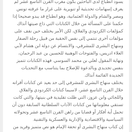
يسود انطباع لدى الباحثين بكون مغرب القرن التاسع عشر لم
يعرف إسهامات تحديثية أو تنويرية على غرار ما عرفته تونس
ومصر والشام والدولة العثمانية، وهو انطباع قد يبدو صحيحا إذا
حكمنا على المسألة من خلال الكتابات التي ذاع صيتها آنذاك
كمؤلفات الكردودي والفلاق، لكن الأمر يختلف حين نقف على
مؤلفات أخرى تنتمي إلى نفس الحقبة من قبيل رحلة الصفار
ومنهاج البشرى للمشرفي، والابتسام عن دولة ابن هشام لأبي
العلاء ادريس، والفتوحات الوهبية للحسين بن عبد الرحمان،
ونهاية المقول لعلي بن محمد السوسي. فهذه الكتابات تتميز
بنفس تجديدي وبالدعوة للإصلاح بما يتناسب مع التحديات
الجديدة القائمة آنذاك.
يختلف منهاج البشرى للمشرفي إلى حد بعيد عن كتابات أقرانه
خلال القرن التاسع عشر، لاسيما كتابات الكردودي والفلاق
واللجائي وابن عزوز، التي ظلت تقليدية في بنيتها، والتي كانت
تستقي معلوماتها من كتابات الآداب السلطانية السابقة دون أن
تحمل أية أفكار أو قضايا من راهن القرن التاسع عشر وتحولاته
السياسية والاقتصادية والإدارية والعسكرية والتقنية.
إن كتاب منهاج البشرى أو تحفة الإمام هو نص متميز وفريد من