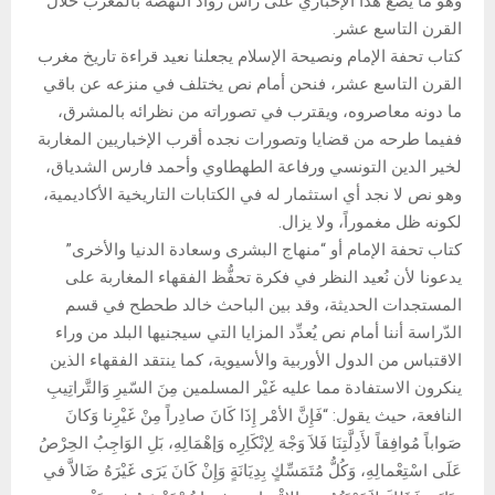
وهو ما يضع هذا الإخباري على رأس رواد النهضة بالمغرب خلال
القرن التاسع عشر.
كتاب تحفة الإمام ونصيحة الإسلام يجعلنا نعيد قراءة تاريخ مغرب
القرن التاسع عشر، فنحن أمام نص يختلف في منزعه عن باقي
ما دونه معاصروه، ويقترب في تصوراته من نظرائه بالمشرق،
ففيما طرحه من قضايا وتصورات نجده أقرب الإخباريين المغاربة
لخير الدين التونسي ورفاعة الطهطاوي وأحمد فارس الشدياق،
وهو نص لا نجد أي استثمار له في الكتابات التاريخية الأكاديمية،
لكونه ظل مغموراً، ولا يزال.
كتاب تحفة الإمام أو “منهاج البشرى وسعادة الدنيا والأخرى”
يدعونا لأن نُعيد النظر في فكرة تحفُّظ الفقهاء المغاربة على
المستجدات الحديثة، وقد بين الباحث خالد طحطح في قسم
الدّراسة أننا أمام نص يُعدِّد المزايا التي سيجنيها البلد من وراء
الاقتباس من الدول الأوربية والأسيوية، كما ينتقد الفقهاء الذين
ينكرون الاستفادة مما عليه غَيْر المسلمين مِنَ السّيرِ وَالتَّراتِيبِ
النافعة، حيث يقول: “فَإِنَّ الأمْر إِذَا كَانَ صادِراً مِنْ غَيْرِنا وَكانَ
صَواباً مُوافِقاً لأَدِلَّتِنَا فَلاَ وَجْهَ لِإنْكَاِرِه وَإهْمَالِهِ، بَلِ الوَاجِبُ الحِرْصُ
عَلَى اسْتِعْمالِهِ، وَكُلُّ مُتَمَسِّكٍ بِدِيَانَةٍ وَإِنْ كَانَ يَرَى غَيْرَهُ ضَالاَّ في