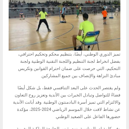
تميز الدوري الوطني، أيضًا، بتنظيم محكم وتحكيم احترافي،
بفضل انخراط لجنة التنظيم واللجنة التقنية الوطنية ولجنة
التحكيم، التي حرصت على ضمان احترام القوانين وتكريس
مبادئ النزاهة والإنصاف بين جميع المشاركين.
ولم يقتصر الحدث على البعد التنافسي فقط، بل شكل أيضًا
فضاءً للتواصل وتبادل الخبرات بين الأندية وتعزيز روح التعاون
والالتزام التي تميز أسرة البادمنتون الوطنية. وقد أبانت الأندية
عن نشاط لافت خلال الموسم الرياضي 2024-2025، مؤكدة
حضورها الفاعل على الصعيد الوطني.
وفي كلمة له بالمناسبة، نوه رئيس الجامعة الملكية المغربية