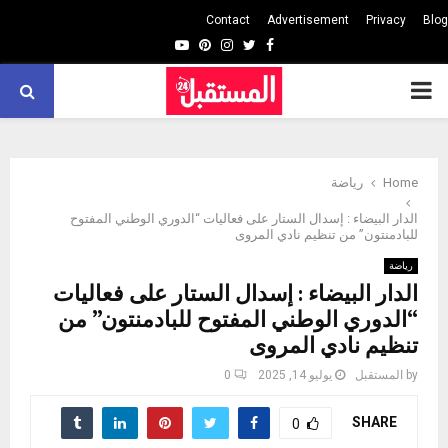
Contact
Advertisement
Privacy
Blog
Youtube
Pinterest
Instagram
Twitter
Facebook
PRIMARY
MENU
Home
رياضة
الدار البيضاء : إسدال الستار على فعاليات “الدوري الوطني المفتوح
للبادمنتون” من تنظيم نادي المروى
رياضة
الدار البيضاء : إسدال الستار على فعاليات
“الدوري الوطني المفتوح للبادمنتون” من
تنظيم نادي المروى
by
المستقبل
يوليو 14, 2025
0
SHARE
0