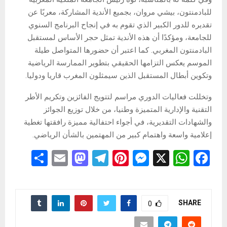
للبادمنتون، بيشي مروان، بجميع الأندية المشاركة، معربًا عن
تقديره للدور الكبير الذي تقوم به في إنجاح البرنامج السنوي
للجامعة، ومؤكدًا أن هذه الأندية تمثل حجر الأساس لمستقبل
البادمنتون المغربي. كما اعتبر أن حضورها المتواصل طيلة
الموسم يعكس التزامها الحقيقي بتطوير الممارسة الرياضية
وتكوين أبطال المستقبل الذين سيمثلون المغرب قاريا ودوليا.
وتخللت فعاليات الدوري مراسم لتتويج الفائزين وتكريم الأطر
التقنية والإدارية المتميزة وطنيا، من خلال توزيع الجوائز
والشهادات التقديرية، في أجواء احتفالية مميزة رافقتها تغطية
إعلامية واسعة واهتمام كبير من المهتمين بالشأن الرياضي.
S
E
M
T
Pi
M
X
W
F
h
m
a
el
nt
es
h
a
ar
ail
st
e
er
se
at
ce
e
o
gr
es
n
s
b
SHARE
0
d
a
t
g
A
o