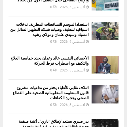
والإنتاج الصناعي خلال النصف الأول من 2026
أغسطس 6, 2026
0
استعدادا لموسم التساقطات المطرية.. تدخلات
استباقية لتنظيف وصيانة شبكة التطهير السائل ببن
امسيك وسيدي عثمان ومولاي رشيد
أغسطس 6, 2026
0
الأخصائي النفسي خالد رغدان يحدد خماسية العلاج
والتكيف مع اضطراب فرط الحركة
أغسطس 5, 2026
0
ائتلاف نقابي للأطباء يحذر من تداعيات مشروع
قانون المنظومة المعلوماتية الصحية على القطاع
الصحي وهجرة الكفاءات
أغسطس 5, 2026
0
بدر صبري يستعد لإطلاق “ناري”.. أغنية صيفية
جديدة بإيقاعات عصرية ورؤية فنية متجددة