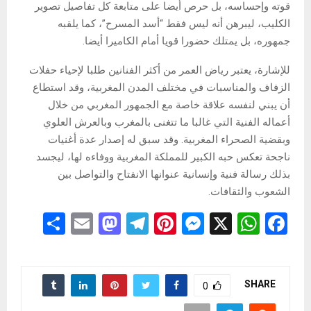
قوته وإحساسه، بل حرص أيضا على متابعة كل تفاصيل تصوير
الكليب، ليبرهن أنه ليس فقط “أسد المسرح”، كما يلقبه
جمهوره، بل يمتلك حضورا قويا أمام الكاميرا أيضا.
للإشارة، يعتبر رياض العمر من أكثر الفنانين طلبا لإحياء حفلات
الزفاف والمناسبات في مختلف المدن المغربية، وقد استطاع
أن يبني لنفسه علاقة خاصة مع الجمهور المغربي من خلال
أعماله الفنية التي غالبا ما تتغنى بالمغرب وبالعرش العلوي
وبقضية الصحراء المغربية. وقد سبق له إصدار عدة أغنيات
ناجحة تعكس حبه الكبير للمملكة المغربية ووفاءه لها، ليجسد
بذلك رسالة فنية وإنسانية عنوانها الانفتاح والتواصل بين
الشعوب والثقافات.
S
E
M
T
Pi
M
X
W
F
h
m
a
el
nt
es
h
a
ar
ail
st
e
er
se
at
ce
e
o
gr
es
n
s
b
SHARE
0