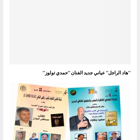
”هاد الراجل” عياني جديد الفنان ”حمدي تولوز”