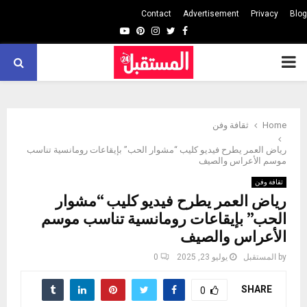
Contact
Advertisement
Privacy
Blog
Youtube
Pinterest
Instagram
Twitter
Facebook
PRIMARY
MENU
Home
ثقافة وفن
رياض العمر يطرح فيديو كليب “مشوار الحب” بإيقاعات رومانسية تناسب
موسم الأعراس والصيف
ثقافة وفن
رياض العمر يطرح فيديو كليب “مشوار
الحب” بإيقاعات رومانسية تناسب موسم
الأعراس والصيف
by
المستقبل
يوليو 23, 2025
0
SHARE
0