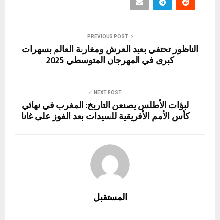
d
a
t
g
A
o
o
m
er
p
o
n
p
k
PREVIOUS POST
الناظور تحتفي بعيد العرش ومغاربة العالم بسهرات
كبرى في المهرجان المتوسطي 2025
NEXT POST
لبؤات الأطلس يصنعن التاريخ: المغرب في نهائي
كأس الأمم الأفريقية للسيدات بعد الفوز على غانا
المستقبل