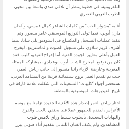
التلفزيونية، في خطوة ينتظر أن تلاقي صدى واسعا بين محبي
الطرب العربي العصري.
أغنية “مشوار الحب” من كلمات الشاعر كمال قبيسي، وألحان
مازن أيوبي، فيما تولى التوزيع الموسيقي عامر منصور. وتم
تنفيذ عمليات التسجيل والمكساج في استوديو إيلي سابا، بينما
أشرف كريم سلاوي على تسجيل الصوت والماسترينغ، ليخرج
العمل بأعلى معايير الجودة الفنية. أما إخراج الفيديو كليب فقد
كان من توقيع المخرج الشاب أيوب بوعدادي، بمشاركة الممثلة
المغربية وعارضة الأزياء رانيا منصور إلى جانب رياض العمر،
حيث تم تقديم العمل بروح سينمائية قريبة من المشاهد العربي،
تستحضر أجواء “كليبات” التسعينات التي شكلت علامة فارقة في
تاريخ الفيديوهات الموسيقية بالمنطقة.
اختار رياض العمر إصدار هذه الأغنية الجديدة تزامنا مع موسم
الأعراس، ليقدم للجمهور عملا فنيا يحتفي بالحب والفرح
والنهايات السعيدة، بأسلوب بسيط وراق يلامس قلوب
المشاهدين. ولم يكتف الفنان اللبناني بتقديم أداء صوتي يبرز