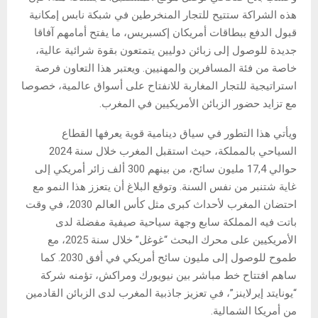
هذه الشراكة ستتيح للتجار المنخرطين في شبكة نابس إمكانية
قبول الدفع ببطاقات أمريكان إكسبريس، ما يفتح أمامهم آفاقا
جديدة للوصول إلى زبائن دوليين يتمتعون بقوة شرائية عالية،
خاصة من فئة المسافرين والمهنيين. ويعتبر هذا التعاون فرصة
استراتيجية للتجار المغاربة للانفتاح على أسواق عالمية، خصوصا
مع تزايد حضور الزبائن الأمريكيين في المغرب.
ويأتي هذا التطور في سياق دينامية قوية يعرفها القطاع
السياحي بالمملكة، حيث استقبل المغرب خلال سنة 2024
حوالي 17,4 مليون سائح، من بينهم 300 ألف زائر أمريكي إلى
غاية شتنبر من نفس السنة. وتوقع البلاغ أن يتعزز هذا النمو مع
احتضان المغرب لأحداث كبرى مثل كأس العالم 2030، في وقت
باتت فيه المملكة سابع وجهة سياحية صيفية مفضلة لدى
الأمريكيين على محرك البحث “غوغل” خلال سنة 2025، مع
طموح للوصول إلى مليون سائح أمريكي في أفق 2030. كما
ساهم افتتاح خط مباشر بين نيويورك ومراكش، تؤمنه شركة
“يونايتد إيرلاينز”، في تعزيز جاذبية المغرب لدى الزبائن القادمين
من أمريكا الشمالية.