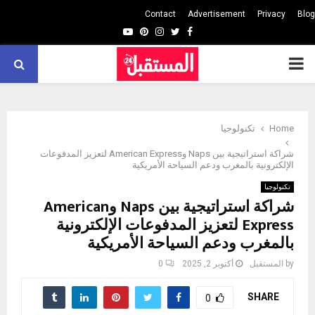
Contact
Advertisement
Privacy
Blog
Youtube
Pinterest
Instagram
Twitter
Facebook
PRIMARY
MENU
Home
تكنولوجيا
شراكة استراتيجية بين Naps وAmerican Express لتعزيز المدفوعات
الإلكترونية بالمغرب ودعم السياحة الأمريكية
تكنولوجيا
شراكة استراتيجية بين Naps وAmerican
Express لتعزيز المدفوعات الإلكترونية
بالمغرب ودعم السياحة الأمريكية
by
المستقبل
أكتوبر 2, 2025
0
SHARE
0