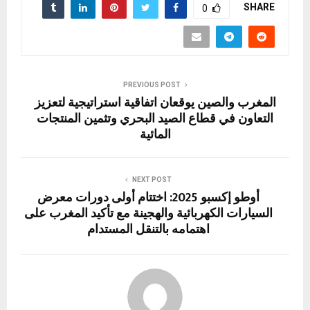
e
o
gr
es
n
s
b
SHARE
0
d
a
t
g
A
o
o
m
er
p
o
n
p
k
PREVIOUS POST
المغرب والصين يوقعان اتفاقية استراتيجية لتعزيز
التعاون في قطاع الصيد البحري وتثمين المنتجات
المائية
NEXT POST
أوطو إكسبو 2025: اختتام أولى دورات معرض
السيارات الكهربائية والهجينة مع تأكيد المغرب على
اهتمامه بالتنقل المستدام