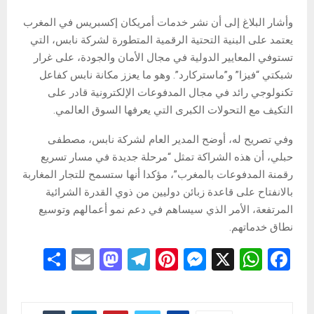
وأشار البلاغ إلى أن نشر خدمات أمريكان إكسبريس في المغرب
يعتمد على البنية التحتية الرقمية المتطورة لشركة نابس، التي
تستوفي المعايير الدولية في مجال الأمان والجودة، على غرار
شبكتي “فيزا” و”ماستركارد”. وهو ما يعزز مكانة نابس كفاعل
تكنولوجي رائد في مجال المدفوعات الإلكترونية قادر على
التكيف مع التحولات الكبرى التي يعرفها السوق العالمي.
وفي تصريح له، أوضح المدير العام لشركة نابس، مصطفى
حبلي، أن هذه الشراكة تمثل “مرحلة جديدة في مسار تسريع
رقمنة المدفوعات بالمغرب”، مؤكدا أنها ستسمح للتجار المغاربة
بالانفتاح على قاعدة زبائن دوليين من ذوي القدرة الشرائية
المرتفعة، الأمر الذي سيساهم في دعم نمو أعمالهم وتوسيع
نطاق خدماتهم.
S
E
M
T
Pi
M
X
W
F
h
m
a
el
nt
es
h
a
ar
ail
st
e
er
se
at
ce