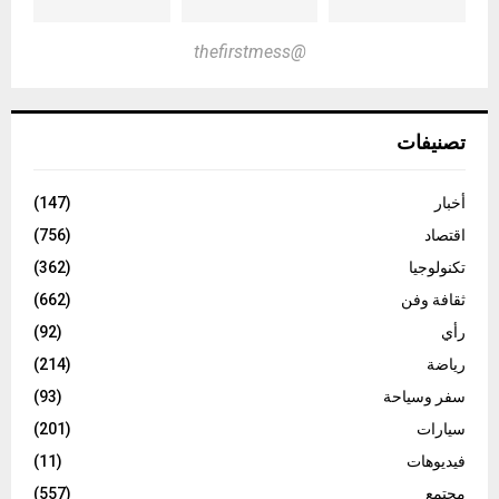
@thefirstmess
تصنيفات
أخبار
(147)
اقتصاد
(756)
تكنولوجيا
(362)
ثقافة وفن
(662)
رأي
(92)
رياضة
(214)
سفر وسياحة
(93)
سيارات
(201)
فيديوهات
(11)
مجتمع
(557)