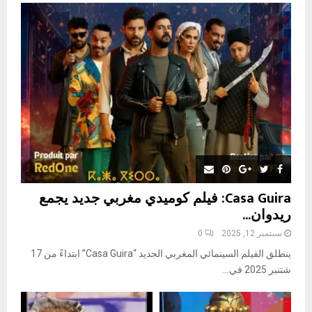
o
r
R
:
C
H
Casa Guira: فيلم كوميدي مغربي جديد يجمع
ريدوان...
سبتمبر 12, 2025
0
ينطلق الفيلم السينمائي المغربي الجديد “Casa Guira” ابتداءً من 17
شتنبر 2025 في...