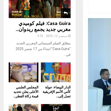
H
Casa Guira: فيلم كوميدي
مغربي جديد يجمع ريدوان...
سبتمبر 12, 2025
0
ينطلق الفيلم السينمائي المغربي الجديد
“Casa Guira” ابتداءً من 17 شتنبر 2025
في...
الدار البيضاء: جولة
المجلس العلمي
كأس الأمم الإفريقية
الأعلى يعلن تحديد
تصل إلى...
قيمة زكاة الفطر...