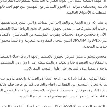
 أن مهمة المنصة تتمثل في تقوية القدرات التنافسية للمقاولات المغربية 
املة ومستدامة، مؤكدا أن الحوار المباشر مع المهنيين يتيح فهم احتياجاته
متطلبات الأسواق العالمية.
ضا مشاركة إدارة الجمارك والضرائب غير المباشرة التي استعرضت تقدمها
 حيث أكد بشير فاضل، المدير الجهوي للجمارك بجهة الرباط–سلا–القنيطرة
 الإدارة لتحسين جودة الخدمات وتقريب المؤسسة من المتعاملين الاقتصاد
هذا السياق منصتي BADR وDIWANATI اللتين تتيحان للمقاولات المغربية والأجن
معلومات المحدثة.
 محسن بنجلون، مدير المركز الجهوي للاستثمار بجهة الرباط–سلا–القنيطر
ة للمقاولات الصغيرة جدا والصغيرة والمتوسطة، مبرزا دور «دار المستثمر
توجيه والمساعدة والمتابعة على طول المسار المقاولاتي.
للقاء بتوقيع اتفاقية شراكة بين غرفة التجارة والصناعة والخدمات وبورتن
ركة لتعزيز التنسيق بين القطاعين العام والخاص. كما تم عرض فيلم وثائق
صادية الكبيرة لجهة الرباط–سلا–القنيطرة، تلاه تنظيم ورشة عملية حول ال
ناقشت التحديات والفرص المرتبطة برقمنة التجارة الخارجية.
وقدمت الجمعية المغربية للمصدرين (ASMEX)، خلال الندوة، عرضا حول المؤهلات