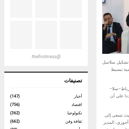
@thefirstmess
ة تشكيل سلاسل
مية تبسيط
تصنيفات
رباط–سلا–
دا على أن
أخبار
(147)
اقتصاد
(756)
تكنولوجيا
(362)
حيث تسعى إلى
ثقافة وفن
(662)
حوزي، المدير