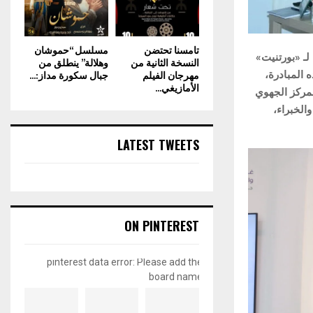
تامسنا تحتضن
مسلسل “حموشان
قافلة الجهوية لـ «بورتنيت»
النسخة الثانية من
وهلالة” ينطلق من
مهرجان الفيلم
جبال سكورة مداز:...
 المبادرة،
الأمازيغي...
مركز الجهوي
والخبراء،
LATEST TWEETS
ON PINTEREST
pinterest data error: Please add the
board name