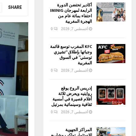
أكادير تحتضن الدورة
SHARE
الرابعة لمهرجان IMINIG
احتفاء بمائة عام من
الهجرة المغربية
أغسطس 7, 2026
0
KFC المغرب توسع قائمة
وجباتها بإطلاق “تشيزي
توستي” في السوق
المغربية
أغسطس 7, 2026
0
إدريس الروخ يوقع
روايتيه ويعرض ثلاثة
أفلام قصيرة في أمسية
ثقافية وسينمائية بمرتيل
أغسطس 7, 2026
0
المراكز الجهوية
للاستثمار تواكب مشاريع