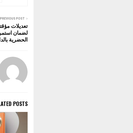
A
o
p
o
PREVIOUS POST
تعديلات مؤقت
p
k
لضمان استمرا
الحضرية بالدا
LATED POSTS