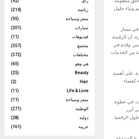
وخلق منظومة
رأي
(92)
م وبناء حلول
رياضة
(214)
سفر وسياحة
(93)
سيارات
(201)
 في مسار
، أن الرقمنة
فيديوهات
(11)
يين. وقدم في
مجتمع
(557)
بية مجموعة من الخدمات
مختلفات
(372)
هي وهو
(65)
(25)
Beauty
ة، على أهمية
» كفضاء
(2)
Hair
(11)
Life & Love
سفر وسياحة
(11)
يت، في خطوة
الوطنية
(271)
ي أبرز
حلول الرقمية
دولية
(28)
عربية
(161)
 التصديرية المتنوعة