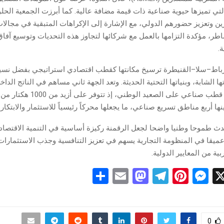
التي تميزها حيوية صناعية ذات قيمة مضافة عالية. كما أبرزت الجمعية ال
ين وتعزيز حضورهم الدولي، مع الإشارة إلى الإكراهات المتبقية في مجالا
طر، مؤكدة التزامها بالعمل مع شركائها لتجاوز هذه التحديات وتوسيع آفاق
.
رباط–سلا–القنيطرة ترسيخ مكانتها كقطب اقتصادي استراتيجي بفضل نسي
ها الشابة، وبنياتها التحتية الحديثة. وتعد الجهة ثاني مساهم في الناتج الداخ
الوطني، وثالث قطب صناعي على الصعيد الوطني، إذ
ها أربع مناطق تسريع صناعي، ما يجعلها محركاً رئيسياً للاستثمار والابتكار.
ث طموحا وطنيا واضحا لجعل الرقمنة ركيزة أساسية في التنمية الاقتصاد
 عميقا في المنظومة التجارية يسهم في تعزيز التنافسية وجذب الاستثمارا
ية من المعايير الدولية.
S
E
M
T
Pi
M
X
h
m
a
el
nt
es
ar
ail
st
e
er
se
e
o
gr
es
n
0