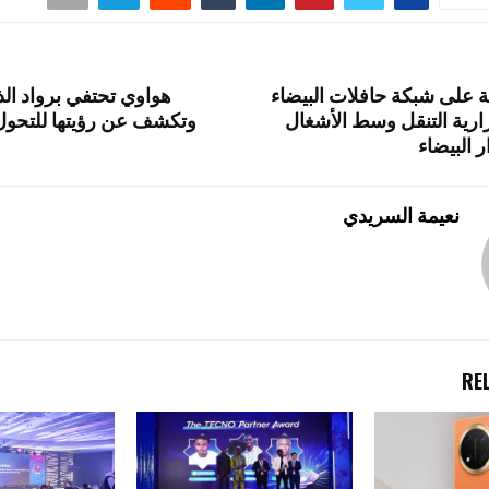
d
a
t
g
o
m
er
ة على شبكة حافلات البيضاء
هواوي تحتفي برواد الذ
n
رية التنقل وسط الأشغال
وتكشف عن رؤيتها للتحول
ر البيضاء
نعيمة السريدي
RE