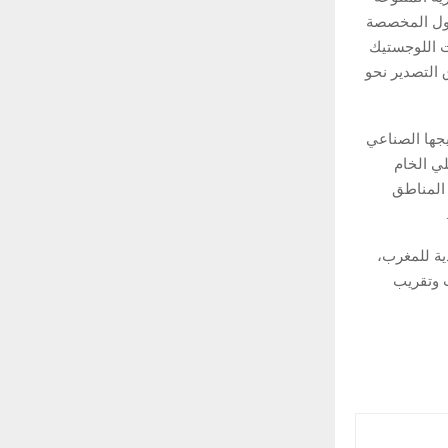
حلول المخصصة
ت اللوجستيك
 التصدير نحو
جها الصناعي
لي الخام
 تتوفر على أزيد من 1000 هكتار من المناطق
ية للمغرب،
ت وتقريب