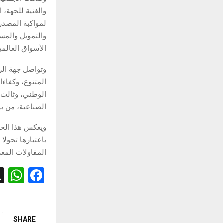
والغنية للجهة، 
لمواكبة المصدر
والتمويل والمسا
الأسواق العالمية
وتواصل جهة ال
المتنوع، وكفاءات
الصناعية، من بين
ويعكس هذا الحد
باعتبارها تحولا
المقاولات المغرب
W
F
h
a
at
ce
s
b
SHARE