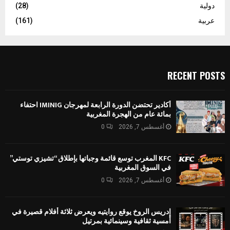
دولية
(28)
عربية
(161)
RECENT POSTS
أكادير تحتضن الدورة الرابعة لمهرجان IMINIG احتفاء
بمائة عام من الهجرة المغربية
أغسطس 7, 2026
0
KFC المغرب توسع قائمة وجباتها بإطلاق “تشيزي توستي”
في السوق المغربية
أغسطس 7, 2026
0
إدريس الروخ يوقع روايتيه ويعرض ثلاثة أفلام قصيرة في
أمسية ثقافية وسينمائية بمرتيل