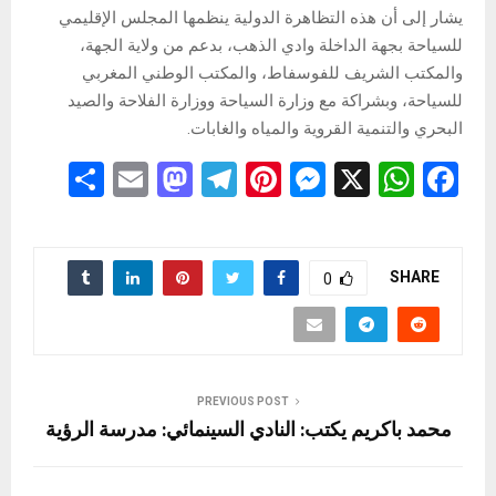
يشار إلى أن هذه التظاهرة الدولية ينظمها المجلس الإقليمي
للسياحة بجهة الداخلة وادي الذهب، بدعم من ولاية الجهة،
والمكتب الشريف للفوسفاط، والمكتب الوطني المغربي
للسياحة، وبشراكة مع وزارة السياحة ووزارة الفلاحة والصيد
البحري والتنمية القروية والمياه والغابات.
S
E
M
T
Pi
M
X
W
F
h
m
a
el
nt
es
h
a
ar
ail
st
e
er
se
at
ce
e
o
gr
es
n
s
b
SHARE
0
d
a
t
g
A
o
o
m
er
p
o
n
p
k
PREVIOUS POST
محمد باكريم يكتب: النادي السينمائي: مدرسة الرؤية