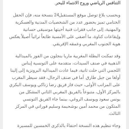
التنافس الرياضي وروح الانتماء للبحر.
وبحسب بلاغ توصل موقع المستقبل24 بنسخة منه، فإن الحفل
الختامي تميز بحضور عدد من الشخصيات المدنية والعسكرية
والمهنية، إلى جانب فقرات فنية أحيتها موسيقى حسانية
وإيقاعات كناوة، ما أضفى على الأمسية طابعاً تراثياً أصيلاً يعكس
هوية الجنوب المغربي وعمقه الإفريقي.
وقد تمكنت البطلة المغربية ماريا بنجلون من الفوز بالميدالية
الذهبية في صنف السيدات، متقدمة على التونسية إيناس
اللجمي التي حلت ثانية، فيما عادت الميدالية البرونزية إلى إلينا
أولغا من جبل طارق. أما في صنف الرجال، فقد سيطر المغرب
على المراتب الأولى، حيث فاز فريق رضا زناكي ويوسف البكري
بالمركز الأول، متبوعاً بالفريق المغربي الثاني المشكل من
يونس سعود ويوسف الروغي، بينما جاء الفريق التونسي
المتكون من محمد أمين بوشحيمة وسليم فوراتي في المركز
الثالث.
وجاء تنظيم هذه النسخة احتفاءً بالذكرى الخمسين للمسيرة