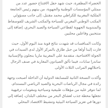
الخضراء المظفرة، حيث شهد حفل الافتتاح حضور عدد من
ممثلي المؤسسات الوطنية والجهوية، من بينهم رئيس الجامعة
الملكية المغربية للكراطي محمد مقتبل، إلى جانب مسؤولي
المكتب الوطني المغربي للسياحة والمكتب الشريف للفوسفاط
والمندوبية الجهوية لقطاعي السياحة والصيد البحري، إضافة إلى
منتخبين وفاعلين محليين.
وكانت المنافسات قد شهدت نتائج قوية منذ اليوم الأول، حيث
فازت إلينا أولغا من جبل طارق بالمركز الأول لدى السيدات في
الجولة الافتتاحية، متقدمة على المغربية ماريا بنجلون والإسبانية
ساندرا سابات، فيما تألق الصيادون المغاربة في صنف الرجال
باحتلالهم المراتب الثلاث الأولى.
وأكدت النسخة الثانية للمسابقة الدولية أن الداخلة أصبحت وجهة
رائدة في مجال الرياضات البحرية والصيد الرياضي المستدام،
لما تتوفر عليه من مؤهلات طبيعية وسياحية ومقومات ترفيهية
تجعلها محطة جذب لعشاق البحر من مختلف البلدان، إضافة إلى
دورها في تعزيز السياحة البيئية وتنشيط الاقتصاد المحلي.