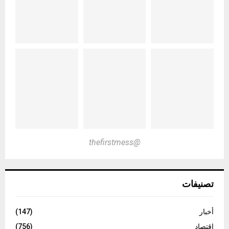
@thefirstmess
تصنيفات
أخبار
(147)
اقتصاد
(756)