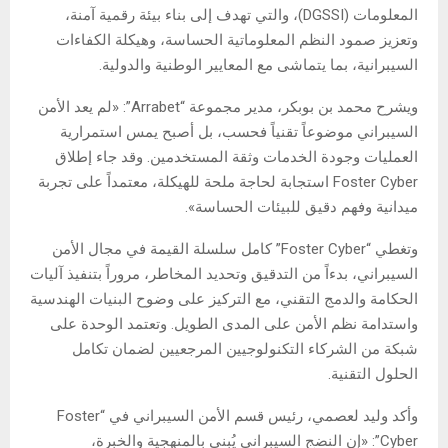
المعلومات (DGSSI)، والتي تهدف إلى بناء بيئة رقمية آمنة،
وتعزيز صمود النظم المعلوماتية الحساسة، وهيكلة الكفاءات
السيبرانية، بما يتماشى مع المعايير الوطنية والدولية.
ويشرح محمد بن بوبكر، مدير مجموعة “Arrabet”: «لم يعد الأمن
السيبراني موضوعاً تقنياً فحسب، بل أصبح يمس استمرارية
العمليات وجودة الخدمات وثقة المستخدمين. وقد جاء إطلاق
Foster Cyber استجابة لحاجة ملحة للهيكلة، معتمداً على تجربة
ميدانية وفهم دقيق للبيئات الحساسة».
وتغطي “Foster Cyber” كامل سلسلة القيمة في مجال الأمن
السيبراني، بدءاً من التدقيق وتحديد المخاطر، مروراً بتنفيذ آليات
الحكامة والدمج التقني، مع التركيز على وضوح البنيات الهندسية
واستدامة نظم الأمن على المدى الطويل. وتعتمد الوحدة على
شبكة من الشركاء التكنولوجيين المرجعيين لضمان تكامل
الحلول التقنية.
وأكد وليد لعصمي، رئيس قسم الأمن السيبراني في “Foster
Cyber”: «إن النضج السيبراني يُبنى بالمنهجية والخبرة،