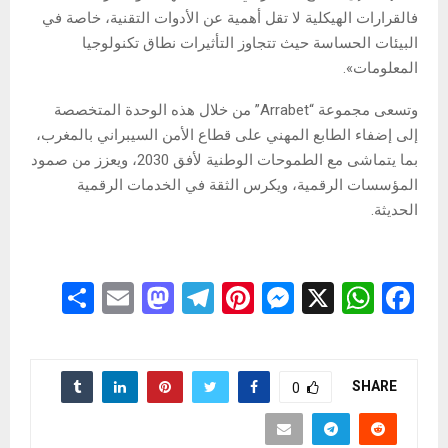
فالقرارات الهيكلية لا تقل أهمية عن الأدوات التقنية، خاصة في
البيئات الحساسة حيث تتجاوز التأثيرات نطاق تكنولوجيا
المعلومات».
وتسعى مجموعة “Arrabet” من خلال هذه الوحدة المتخصصة
إلى إضفاء الطابع المهني على قطاع الأمن السيبراني بالمغرب،
بما يتماشى مع الطموحات الوطنية لأفق 2030، ويعزز من صمود
المؤسسات الرقمية، ويكرس الثقة في الخدمات الرقمية
الحديثة.
S
E
M
T
Pi
M
X
W
F
h
m
a
el
nt
es
h
a
ar
ail
st
e
er
se
at
ce
e
o
gr
es
n
s
b
SHARE
0
d
a
t
g
A
o