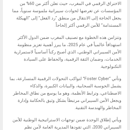
الاختراق الرقمي في المغرب، حيث تعلن أكثر من 60% من
المؤسسات عن تعرضها لحوادث سيبرانية ملموسة سنوياً، مما
يجعل الحاجة إلى الانتقال من منطق “رد الفعل” إلى “الهيكلة
المستدامة” للأمن الرقمي أكثر إلحاحاً.
وتتزامن هذه الخطوة مع تصنيف المغرب ضمن الدول الأكثر
استهدافاً عالمياً في عام 2025، ما يبرز أهمية تعزيز منظومة
الأمن السيبراني الوطني، الذي أصبح ركناً أساسياً لاستمرارية
الخدمات، وضمان الثقة الرقمية، والحفاظ على السيادة
التكنولوجية.
وتأتي “Foster Cyber” لتواكب التحولات الرقمية المتسارعة، بما
يشمل الحوسبة السحابية، والبيانات الكبيرة، والذكاء
الاصطناعي، وترابط الأنظمة، وهو ما يوسع من نطاق المخاطر
ويجعل الأمن السيبراني مرتبطاً بشكل وثيق بالحكامة وإدارة
المخاطر والهندسة التقنية.
ويأتي إطلاق الوحدة ضمن توجهات الاستراتيجية الوطنية للأمن
السيبراني 2030، التي تقودها المديرية العامة لأمن نظم