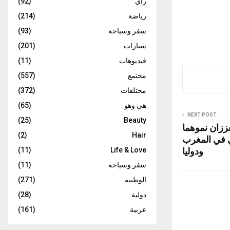
رأي
(92)
رياضة
(214)
سفر وسياحة
(93)
سيارات
(201)
فيديوهات
(11)
مجتمع
(557)
مختلفات
(372)
هي وهو
(65)
NEXT POST
(25)
Beauty
M2M  وNaps تعززان نموهما
(2)
Hair
ي في المغرب
ودوليا
(11)
Life & Love
سفر وسياحة
(11)
الوطنية
(271)
دولية
(28)
عربية
(161)