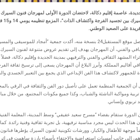
فريدة على الصعيد الوطني.
وفي بلاغ لها توصل موقع المستقبل24 بنسخة منه، أكدت جمعية “أمجاد للموسيقى
قافي والفني، أن المهرجان يهدف إلى تقديم عروض متنوعة لفنون السيرك،
ثراء المشهد الثقافي والفني والترفيهي بمدينة الجديدة وإقليم دكالة، فضلاً 
قي أقاليم المملكة. وأبرز البلاغ أن المهرجان يسعى إلى ترسيخ ثقافة الفرج
 للجمهور لاكتشاف هذا الفن الإبداعي الذي يجمع بين التعبير الجسدي والف
ى أن الجمعية المنظمة تعمل على تأصيل دور الفن والثقافة في الرقي بالمج
ربية ومواكبة الناشئة والشباب، وكذا جميع مكونات المجتمع، من خلال مباد
د تربوي وإنساني.
ن الدورة ستقام بفضاء “مسرح سعيد عفيفي” وسط المدينة، المعلمة الفنية 
أن هذا الحدث ليس مجرد مناسبة ترفيهية، بل تجربة ثقافية وفنية رائدة. كما
ً موجهة للأطفال والكبار، وورشات تكوينية لفنون السيرك يؤطرها فنانون
م، إلى جانب أمسيات استعراضية والاحتفاء بأسماء بارزة ساهمت في إثرا