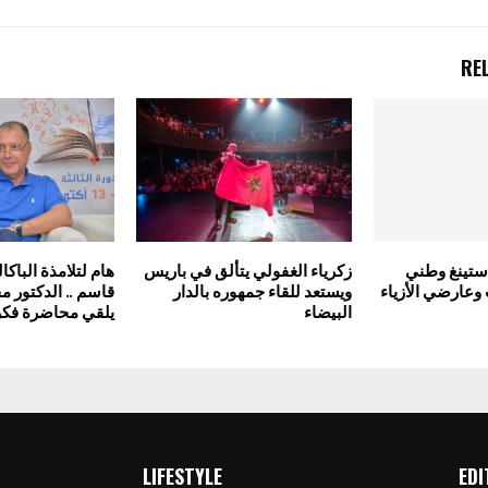
RE
ستينغ وطني
زكرياء الغفولي يتألق في باريس
هام لتلامذة الباكا
وعارضي الأزياء
ويستعد للقاء جمهوره بالدار
قاسم .. الدكتور م
البيضاء
يلقي محاضرة فكري
LIFESTYLE
EDI