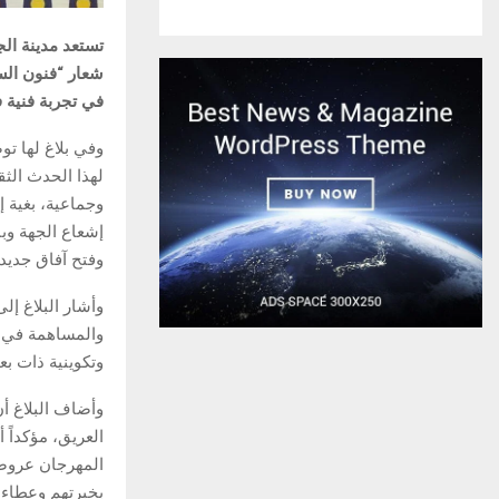
في تجربة فنية 
لهذا الحدث الث
وجماعية، بغية إ
إشعاع الجهة وبا
وفتح آفاق جديدة
وأشار البلاغ إل
والمساهمة في ت
وتكوينية ذات بع
وأضاف البلاغ أ
العريق، مؤكداً 
المهرجان عروضا
بخبرتهم وعطاءه