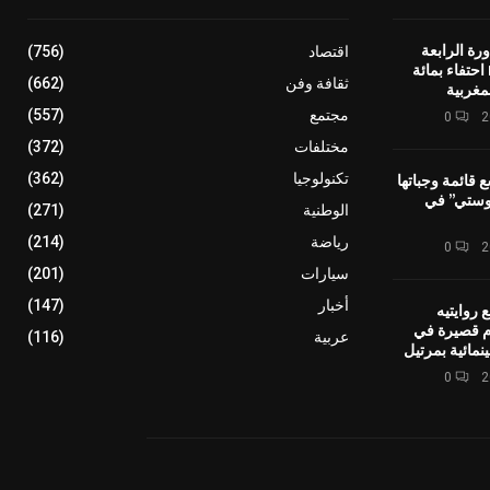
رة الرابعة
اقتصاد
(756)
لمهرجان IMINIG احتفاء بمائة
ثقافة وفن
(662)
مغربية
مجتمع
(557)
0
مختلفات
(372)
ع قائمة وجباتها
تكنولوجيا
(362)
وستي” في
الوطنية
(271)
رياضة
(214)
0
سيارات
(201)
أخبار
(147)
 روايتيه
ام قصيرة في
عربية
(116)
نمائية بمرتيل
0