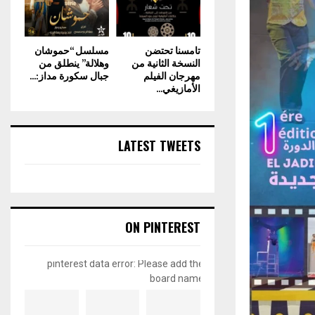
تامسنا تحتضن
مسلسل “حموشان
النسخة الثانية من
وهلالة” ينطلق من
مهرجان الفيلم
جبال سكورة مداز:...
الأمازيغي...
LATEST TWEETS
ON PINTEREST
pinterest data error: Please add the
board name