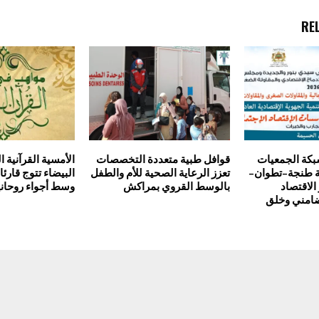
RE
شبكة الجمعيات
قوافل طبية متعددة التخصصات
الأمسية القرآنية ا
هة طنجة–تطوان–
تعزز الرعاية الصحية للأم والطفل
البيضاء تتوج قارئ
الاقتصاد
بالوسط القروي بمراكش
وسط أجواء روحاني
ضامني وخلق