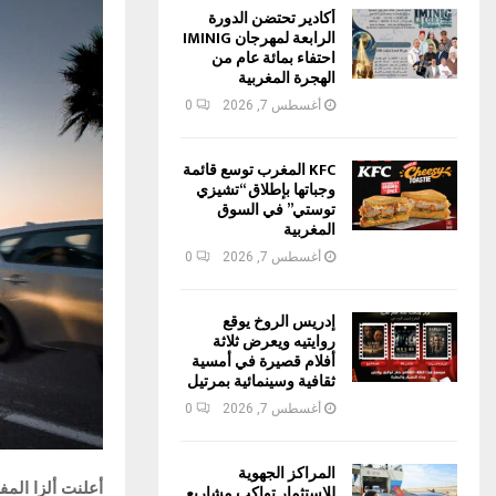
أكادير تحتضن الدورة
الرابعة لمهرجان IMINIG
احتفاء بمائة عام من
الهجرة المغربية
أغسطس 7, 2026
0
KFC المغرب توسع قائمة
وجباتها بإطلاق “تشيزي
توستي” في السوق
المغربية
أغسطس 7, 2026
0
إدريس الروخ يوقع
روايتيه ويعرض ثلاثة
أفلام قصيرة في أمسية
ثقافية وسينمائية بمرتيل
أغسطس 7, 2026
0
المراكز الجهوية
أعلنت ألزا المف
للاستثمار تواكب مشاريع