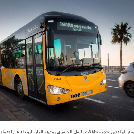
وض لها تدبير خدمة حافلات النقل الحضري بمدينة الدار البيضاء عن اعتماد