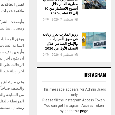
مغاربة العالم خلال
لعمل الحافلات 
أسبوع الاستثمار من 10
ملاءمة خدمات ا
إلى 13 غشت 2026
أغسطس 7, 2026
0
وأوضحت الشركة أ
رمضان، بما يضم
رونو المغرب يعزز ريادته
في سوق السيارات
ووفق المعطيات 
والإنتاج الصناعي خلال
الساعة السادسة
النصف الأول من 2026
وأربعين دقيقة م
أغسطس 6, 2026
0
أن تكون آخر انط
الرحلات على الس
آخر رحلة عند ال
INSTAGRAM
وفي ما يتعلق بخ
والنصف صباحاً إ
This message appears for Admin Users
من السابعة وال
only:
Please fill the Instagram Access Token.
المرتبطة بالنقل
You can get Instagram Access Token
رمضان، متمنية ل
by go to
this page