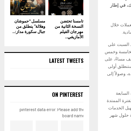
ك، في إطار
تامسنا تحتضن
مسلسل “حموشان
عملات خلال
النسخة الثانية من
وهلالة” ينطلق من
مهرجان الفيلم
جبال سكورة مداز:...
دية.
الأمازيغي...
ى السبت على
الخامسة وخمس
نصف مساءً، على
LATEST TWEETS
فستنطلق أولى
، وصولاً إلى
ON PINTEREST
السابعة
فترة الممتدة
هيل الخدمات
pinterest data error: Please add the
بة حلول شهر
board name