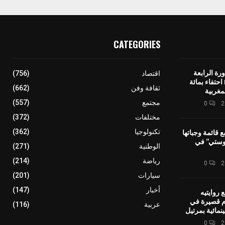
CATEGORIES
رة الرابعة
اقتصاد
(756)
لمهرجان IMINIG احتفاء بمائة
ثقافة وفن
(662)
مغربية
مجتمع
(557)
0
مختلفات
(372)
ع قائمة وجباتها
تكنولوجيا
(362)
وستي” في
الوطنية
(271)
رياضة
(214)
0
سيارات
(201)
أخبار
(147)
 روايتيه
ام قصيرة في
عربية
(116)
نمائية بمرتيل
0