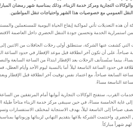
والوكالات التجارية ومركز خدمة الزبناء، وذلك بمناسبة شهر رمضان المبار
لنقل العمومي مع خصوصيات هذا الشهر واحتياجات تنقل المواطنين.
ن هذه التعديلات تأتي لمواكبة إيقاع الحياة اليومية للمستعملين والمست
ن استمرارية الخدمة وتحسين جودة التنقل الحضري داخل العاصمة الاقتصا
التي كشفت عنها الشركة، ستنطلق أولى رحلات الحافلات من الاثنين إل
 صباحاً، على أن تكون آخر انطلاقة قبل موعد الإفطار في حدود الساعة 
ساءً، بينما ستُستأنف الرحلات بعد الإفطار ابتداءً من الساعة السابعة وال
لاقة في حدود الساعة التاسعة ليلاً. أما بالنسبة ليوم الأحد وأيام العطل، 
اعة السابعة صباحاً، مع اعتماد نفس توقيت آخر انطلاقة قبل الإفطار وبعده
ساعة التاسعة مساءً.
دمات القرب، ستفتح الوكالات التجارية أبوابها أمام المرتفقين من الساعة 
لى غاية الخامسة مساءً، في حين سيبقى مركز خدمة الزبناء متاحاً طيلة ال
نصف صباحاً إلى التاسعة ليلاً، بهدف الاستجابة لمختلف الاستفسارات وتس
 الحضري. واختتمت الشركة بلاغها بتقديم التهاني لزبنائها وزبوناتها بمناس
هم شهراً مباركاً.