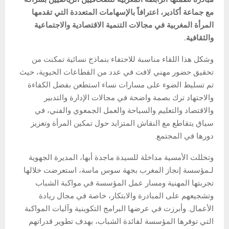
مع جماعة أكادير، اعترافاً بالإسهامات المتعددة التي تقدمها
المرأة المغربية في مجالات التنمية الاقتصادية والاجتماعية
والثقافية.
وشكل هذا اللقاء مناسبة للاحتفاء بنماذج نسائية تمكنت من
تحقيق حضور مهني لافت في عدد من القطاعات الحيوية، حيث
تم تسليط الضوء على مسارات نساء استطعن بفضل الكفاءة
والاجتهاد ترك بصمة واضحة في مجالات الإدارة والتدبير
والاقتصاد والتعليم والسياحة والعمل الجمعوي والفني، في
سياق يتقاطع مع النقاش المتزايد حول تمكين المرأة وتعزيز
دورها في المجتمع.
وتخللت الأمسية مداخلة للسيدة ماجدة أبها، المديرة الجهوية
لـمؤسسة إنجاز المغرب بجهة سوس ماسة، استعرضت خلالها
تجربتها المهنية ومسار عمل المؤسسة في مواكبة الشباب
وتشجيعهم على المبادرة والابتكار، خاصة في مجال ريادة
الأعمال. وأبرزت في عرضها البرامج التكوينية وآليات المواكبة
التي توفرها المؤسسة لفائدة الشباب، بهدف تطوير قدراتهم