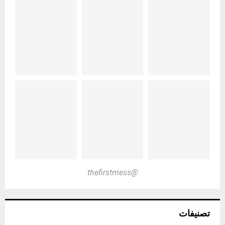
@thefirstmess
تصنيفات