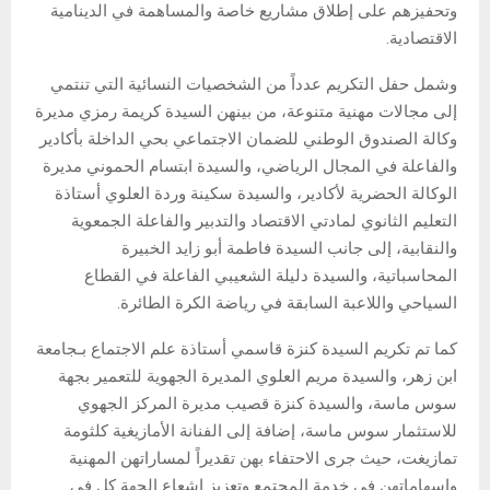
وتحفيزهم على إطلاق مشاريع خاصة والمساهمة في الدينامية
الاقتصادية.
وشمل حفل التكريم عدداً من الشخصيات النسائية التي تنتمي
إلى مجالات مهنية متنوعة، من بينهن السيدة كريمة رمزي مديرة
وكالة الصندوق الوطني للضمان الاجتماعي بحي الداخلة بأكادير
والفاعلة في المجال الرياضي، والسيدة ابتسام الحموني مديرة
الوكالة الحضرية لأكادير، والسيدة سكينة وردة العلوي أستاذة
التعليم الثانوي لمادتي الاقتصاد والتدبير والفاعلة الجمعوية
والنقابية، إلى جانب السيدة فاطمة أبو زايد الخبيرة
المحاسباتية، والسيدة دليلة الشعيبي الفاعلة في القطاع
السياحي واللاعبة السابقة في رياضة الكرة الطائرة.
كما تم تكريم السيدة كنزة قاسمي أستاذة علم الاجتماع بـجامعة
ابن زهر، والسيدة مريم العلوي المديرة الجهوية للتعمير بجهة
سوس ماسة، والسيدة كنزة قصيب مديرة المركز الجهوي
للاستثمار سوس ماسة، إضافة إلى الفنانة الأمازيغية كلثومة
تمازيغت، حيث جرى الاحتفاء بهن تقديراً لمساراتهن المهنية
وإسهاماتهن في خدمة المجتمع وتعزيز إشعاع الجهة كل في