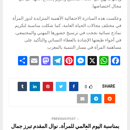
مجال اختصاصها.
وعكست هذه المبادرة الاحتفالية الأهمية المتزايدة لدور المرأة
في مختلف مجالات الحياة العامة، كما شكلت مناسبة لتكريم
نماذج نسائية نجحت في ترسيخ حضورها المهني والمجتمعي،
في أجواء طبعتها الإشادة بالعطاء النسائي والتأكيد على
مساهمة المرأة في مسار التنمية بالمغرب.
S
E
M
T
Pi
M
X
W
F
h
m
a
el
nt
es
h
a
ar
ail
st
e
er
se
at
ce
e
o
gr
es
n
s
b
SHARE
0
d
a
t
g
A
o
o
m
er
p
o
n
p
k
PREVIOUS POST
بمناسبة اليوم العالمي للمرأة.. نوال المقدم تبرز جمال