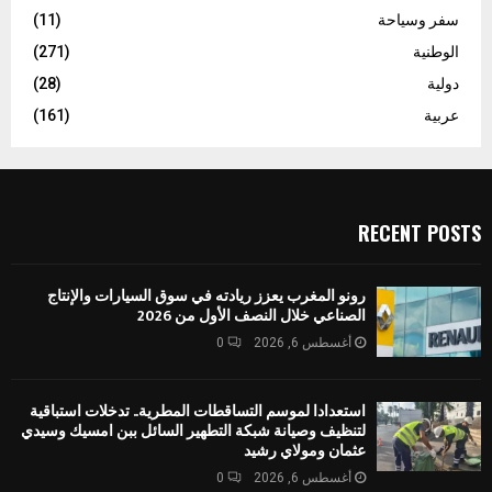
سفر وسياحة
(11)
الوطنية
(271)
دولية
(28)
عربية
(161)
RECENT POSTS
رونو المغرب يعزز ريادته في سوق السيارات والإنتاج
الصناعي خلال النصف الأول من 2026
أغسطس 6, 2026
0
استعدادا لموسم التساقطات المطرية.. تدخلات استباقية
لتنظيف وصيانة شبكة التطهير السائل ببن امسيك وسيدي
عثمان ومولاي رشيد
أغسطس 6, 2026
0