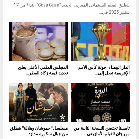
ينطلق الفيلم السينمائي المغربي الجديد “Casa Guira” ابتداءً من 17
شتنبر 2025 في...
الدار البيضاء: جولة كأس الأمم
المجلس العلمي الأعلى يعلن
الإفريقية تصل إلى...
تحديد قيمة زكاة الفطر...
تامسنا تحتضن النسخة الثانية من
مسلسل “حموشان وهلالة” ينطلق
مهرجان الفيلم الأمازيغي...
من جبال سكورة مداز:...