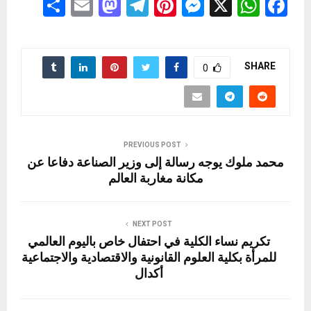
S
E
M
T
Pi
M
X
W
F
h
m
a
el
nt
es
h
a
ar
ail
st
e
er
se
at
ce
e
o
gr
es
n
s
b
SHARE
0
d
a
t
g
A
o
o
m
er
p
o
n
p
k
PREVIOUS POST
محمد ملوك يوجه رسالة إلى وزير الصناعة دفاعا عن
مكانة مغاربة العالم
NEXT POST
تكريم نساء الكلية في احتفال خاص باليوم العالمي
للمرأة بكلية العلوم القانونية والاقتصادية والاجتماعية
أكدال