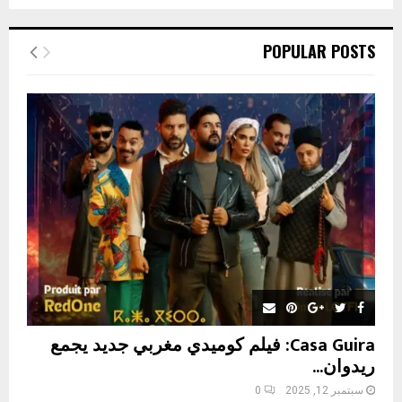
a
S
r
c
E
POPULAR POSTS
h
f
A
o
r
R
:
C
H
Casa Guira: فيلم كوميدي مغربي جديد يجمع
ريدوان...
سبتمبر 12, 2025
0