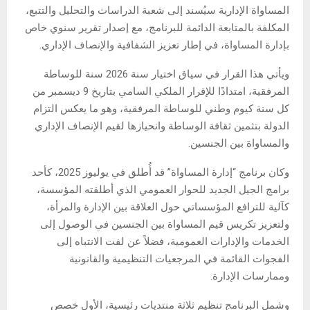
المساواة الإدارية سيُسند إلى شعبة الدراسات والتحليل والتتبع،
المكلفة بالمتابعة الدائمة للبرنامج، مع إصدار تقرير سنوي خاص
بإدارة المساواة، في إطار تعزيز الشفافية والإنصاف الإداري.
ويأتي هذا القرار في سياق اختيار سنة 2026 سنة للوساطة
المرفقية، امتدادًا للإقرار الملكي السامي بتاريخ 9 ديسمبر من
كل سنة كيوم وطني للوساطة المرفقية، وهو ما يعكس التزام
الدولة بتثمين ثقافة الوساطة وانحيازها لقيم الإنصاف الإداري
والمساواة بين الجنسين.
وكان برنامج “إدارة المساواة” قد أُطلق في يوليوز 2025، كأحد
برامج الجيل الجديد للحوار العمومي الذي أطلقته المؤسسة،
كآلية للترافع المؤسساتي حول العلاقة بين الإدارة والمرأة،
ولتعزيز تكريس قيم المساواة بين الجنسين في الوصول إلى
الخدمات والإدارات العمومية، فضلاً عن لفت الانتباه إلى
الفجوات القائمة في المرجعيات التنظيمية والقانونية
وممارسات الإدارة.
وشمل البرنامج تنظيم ثلاثة منتديات رئيسية، الأول خصص