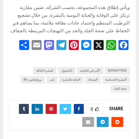
ويأتي إطلاق هذه المجموعة، بحسب الشركة، ضمن مقاربة
ترتكز على الوقاية والعناية اليومية بالبشرة، من خلال تشجيع
الترطيب المنتظم واعتماد عادات نظافة ملائمة، بما يساهم في
الحفاظ على صحة الجلد والحد من التهيجات المرتبطة بالجفاف.
S
E
M
T
Pi
M
X
W
F
h
m
a
el
nt
es
h
a
ar
ail
st
e
er
se
at
ce
b
BEPANTHEN
s
الأمراض الجلدية
n
البانثينول
es
gr
o
البشرة الجافة
e
البشرة الحساسة
الصيدلة
العناية بالبشرة
باير
بروفيتامين B5
d
a
t
g
A
o
صحة الجلد
o
m
er
p
o
n
p
k
SHARE
0