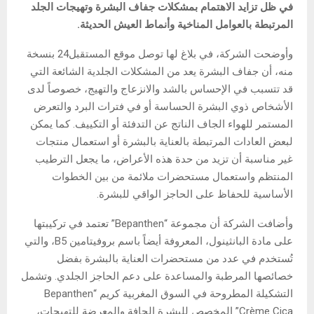
في ظل تزايد الاهتمام بمشكلات جفاف البشرة وتهيجات الجلد
المرتبطة بالعوامل المناخية وأنماط العيش الحديثة.
وأوضحت الشركة، في بلاغ لها توصل موقع المستقبل24 بنسخة
منه، أن جفاف البشرة يعد من المشكلات الجلدية الشائعة التي
قد تتسبب في الإحساس بالشد والانزعاج والتهيج، خصوصاً لدى
الأشخاص ذوي البشرة الحساسة أو في فترات البرد والتعرض
المستمر للهواء الجاف الناتج عن التدفئة أو التكييف. كما يمكن
لبعض العادات المرتبطة بالعناية بالبشرة أو استعمال منتجات
غير مناسبة أن تزيد من حدة هذه الأعراض، ما يجعل الترطيب
المنتظم واستعمال مستحضرات ملائمة من بين الخطوات
الأساسية للحفاظ على الحاجز الواقي للبشرة.
وأضافت الشركة أن مجموعة “Bepanthen” تعتمد في تركيبتها
على مادة البانثينول، المعروفة أيضاً باسم بروفيتامين B5، والتي
تُستخدم في عدد من مستحضرات العناية بالبشرة بفضل
خصائصها المرطبة والمساعدة على دعم الحاجز الجلدي. وتشمل
التشكيلة المطروحة في السوق المغربية كريم “Bepanthen
Crème Cica” المخصص للبشرة الجافة والمعرضة للتهيجات،