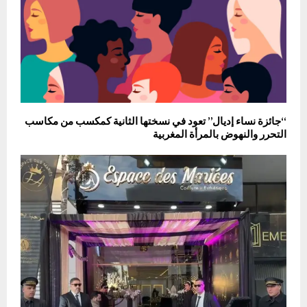
“جائزة نساء إديال” تعود في نسختها الثانية كمكسب من مكاسب
التحرر والنهوض بالمرأة المغربية