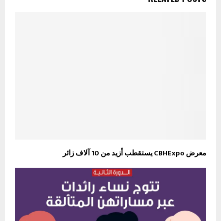
معرض CBHExpo يستقطب أزيد من 10 آلاف زائر