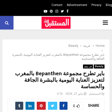
Contact
Advertisement
Privacy
Blog
Youtube
Pinterest
Instagram
Twitter
Facebook
PRIMARY
MENU
Home
عربية
Beauty
باير تطرح مجموعة Bepanthen بالمغرب لتعزيز العناية اليومية بالبشرة
الجافة والحساسة
Beauty
هي وهو
باير تطرح مجموعة Bepanthen بالمغرب
لتعزيز العناية اليومية بالبشرة الجافة
والحساسة
by
المستقبل
مايو 21, 2026
0
SHARE
0