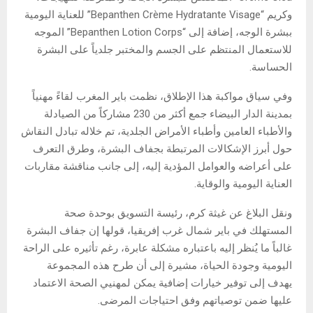
وكريم “Bepanthen Crème Hydratante Visage” للعناية اليومية
ببشرة الوجه، إضافة إلى “Bepanthen Lotion Corps” الموجه
للاستعمال المنتظم على الجسم والمختبر جلدياً على البشرة
الحساسة.
وفي سياق مواكبة هذا الإطلاق، نظمت باير المغرب لقاءً مهنياً
بمدينة الدار البيضاء جمع أكثر من 230 مشاركاً من الصيادلة
والأطباء العامين وأطباء الأمراض الجلدية، تم خلاله تبادل النقاش
حول أبرز الإشكالات المرتبطة بجفاف البشرة، وطرق التعرف
على أعراضه والعوامل المؤدية إليه، إلى جانب مناقشة مقاربات
العناية اليومية والوقاية.
ونقل البلاغ عن غيثة كرم، رئيسة التسويق بوحدة صحة
المستهلك في باير شمال غرب إفريقيا، قولها إن جفاف البشرة
غالباً ما يُنظر إليه باعتباره مشكلة عابرة، رغم تأثيره على الراحة
اليومية وجودة الحياة، مشيرة إلى أن طرح هذه المجموعة
يهدف إلى توفير خيارات إضافية يمكن لمهنيي الصحة الاعتماد
عليها ضمن توصياتهم وفق احتياجات المرضى.