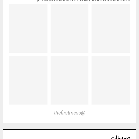
@thefirstmess
تصنيفات