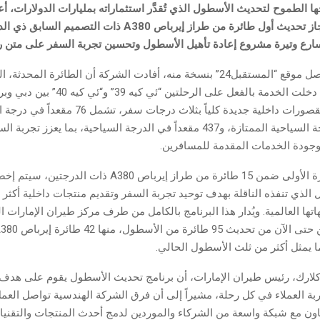
ا الطموح لتحديث الأسطول الذي تُقدَّر استثماراته بمليارات الدولارات، 
الإمارات عن إنجاز تحديث أول طائرة من طراز إيرباص A380 ذات التصم
ع وتيرة مشروع إعادة تأهيل الأسطول وتحسين تجربة السفر على متن رحلا
وفي بلاغ لها توصل موقع “المستقبل24” بنسخة منه، أفادت الشركة أن الطائرة ال
الرقم A6-EUX، دخلت الخدمة بالفعل على الرحلتين 
مقعداً في الدرجة السياحية الممتازة، و437 مقعداً في الدرجة السياحية، بما يعزز
جودة الخدمات المقدمة للمسافرين.
وتُعد هذه الطائرة الأولى ضمن 15 طائرة من طراز إيرباص A380 ذات
الذي تنفذه الناقلة بهدف توحيد تجربة السفر وتقديم منتجات داخلية أكثر حد
ها العالمية. ويُدار هذا البرنامج بالكامل من طرف مركز طيران الإمارات
 كلارك، رئيس طيران الإمارات، أن برنامج تحديث الأسطول يقوم على هد
ربة العملاء في كل رحلة، مشيراً إلى أن فرق الشركة الهندسية تواصل العمل
اون مع شبكة واسعة من الشركاء والموردين لدمج أحدث المنتجات والتقني