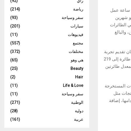
رأي
(92)
رياضة
(214)
ريق يضم نحو 50 مهندساً وتقنياً، أنجزوا ما يقارب 35 ألف ساعة عمل
 نحو شهرين
سفر وسياحة
(93)
بارات، مع توقع تقليص المدة إلى حوالي 30 يوماً في الطائرات
سيارات
(201)
يع طائرات A380 ذات الدرجتين، والبالغ
فيديوهات
(11)
مجتمع
(557)
 تهدف إلى ضمان تقديم تجربة
مختلفات
(372)
سفر موحدة وعالية الجودة عبر شبكة الوجهات العالمية. وقد توسع نطاقه تدريجياً من 120 طائرة إلى 219
هي وهو
(65)
فيذه حالياً بواسطة فريق يضم نحو 270 موظفاً، بمعدل طائرتين
(25)
Beauty
(2)
Hair
(11)
Life & Love
نات المستخرجة
نتجات مثل
سفر وسياحة
(11)
عاد استخدامها، إضافة
الوطنية
(271)
دولية
(28)
عربية
(161)