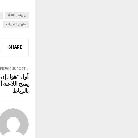
at
ce
إيرباص A380
b
s
ا
طيران الإمارات
A
o
p
o
p
k
SHARE
PREVIOUS POST
أول “هول إن 
يمنح اللاعبة 
بالرباط