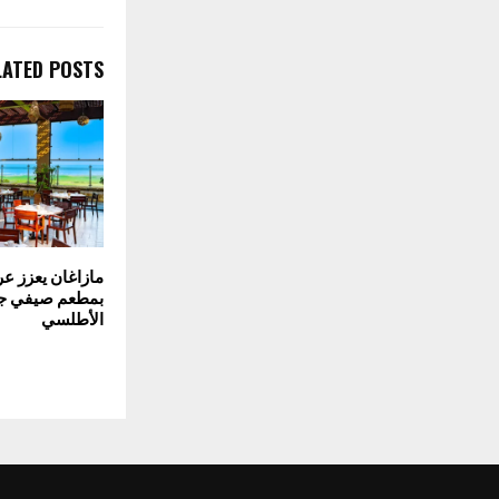
LATED POSTS
مازاغان يعزز ع
بمطعم صيفي جد
الأطلسي