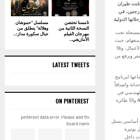
أعلنت طيران
يم السابق ذي الدرجتين، في
تها الدولية.
تامسنا تحتضن
مسلسل “حموشان
النسخة الثانية من
وهلالة” ينطلق من
محدثة، المسجلة تحت
مهرجان الفيلم
جبال سكورة مداز:...
الأمازيغي...
“ئي كيه 39” و“ئي كيه 40” بين دبي وبرمنغهام، حيث
أصبحت تقدم مقصورات داخلية جديدة كلياً بثلاث درجات سفر، تشمل 76 مقعداً في درجة الأعمال، و56
 تجربة السفر ويرفع من
LATEST TWEETS
 الدرجتين، سيتم إخضاعها لبرنامج
اثة واتساقاً
 الهندسي في
ON PINTEREST
دبي، الذي تمكن حتى الآن من تحديث 95 طائرة من الأسطول، منها 42 طائرة إيرباص A380 و53 طائرة
pinterest data error: Please add the
ف أساسي يتمثل
board name
 بوتيرة
ات داخل