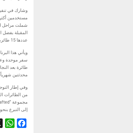
عددها 15 طائرة، قد خضعت لبرنامج التحديث بالكامل بحلول نهاية عام 2026.
محدثتين شهرياً
وفي إطار التوج
من الطائرات الم
إلى التبرع بنحو 4 آلاف حقيبة لأطفال في 10 دول حول العال
W
F
h
a