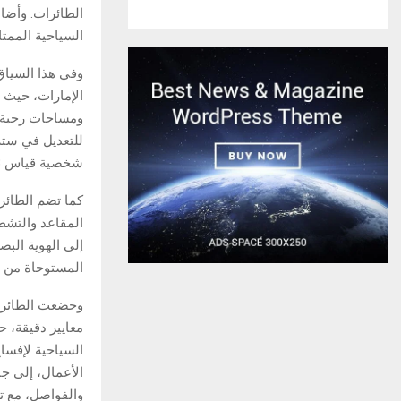
السياحية الممتا
وفي هذا السياق
ومساحات رحبة تو
للتعديل في ستة
شخصية قياس 13.3 بوصة وتجربة طعام محسّنة.
كما تضم الطائر
المقاعد والتشط
إلى الهوية البص
المستوحاة من ش
الأعمال، إلى جا
والفواصل، مع تح