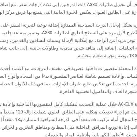
الطائرات. وأضاف أن تحويل طائرات A380 ذات الدرجتين إلى ثلاث درجات سفر، مع 
زة على الطابق العلوي، يعكس الخبرة العالية التي يتمتع بها فريق مركز ا
، يشكل إدخال الدرجة السياحية الممتازة إضافة نوعية لتجربة السفر على
فر مزيداً من الراحة، مع إمكانية الإمالة ومساند للساقين والقدمين، ومس
 اتجاهات، إضافة إلى منافذ شحن مدمجة وطاولات جانبية، إلى جانب شاش
ة المحدثة مقصورات داخلية عصرية في مختلف الدرجات، مع اعتماد أحدث
يبات، وإعادة تصميم شاملة لعناصر المقصورة بدءاً من السجاد وألواح الس
رية الجديدة التي تعكس طابع طيران الإمارات، بما في ذلك الألوان الحديث
جرة الغاف والتفاصيل الخشبية الفاخرة.
وخضعت الطائرة A6-EUX خلال عملية التحديث لتفكيك كامل لمقصورتها الداخلية وإعاد
معايير دقيقة، حيث تم إجراء تعديلات هيكلية عل
السياحية لإفساح المجال أمام تركيب 6
نب إعادة توزيع المرافق الداخلية مثل المطابخ ومناطق التخزين والخزائن ا
ديث الأنظمة الكهربائية وأنظمة المياه والخدمات.