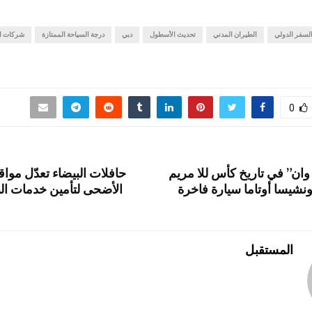
ar
ail
st
e
er
se
لسفر الدولي
n
es
الطيران المدني
gr
o
تحديث الأسطول
دبي
e
درجة السياحة الممتازة
شركات ا
d
a
t
g
o
m
er
n
0
وان” في تاريخ كأس للا مريم
حافلات البيضاء تعدّل مواقي
أونشيسا أوتاما سيارة فاخرة
الأضحى لتأمين خدمات ا
المستقبل