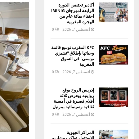
أكادير تحتضن الدورة
الرابعة لمهرجان IMINIG
احتفاء بمائة عام من
الهجرة المغربية
أغسطس 7, 2026
0
KFC المغرب توسع قائمة
وجباتها بإطلاق “تشيزي
توستي” في السوق
المغربية
أغسطس 7, 2026
0
إدريس الروخ يوقع
روايتيه ويعرض ثلاثة
أفلام قصيرة في أمسية
ثقافية وسينمائية بمرتيل
أغسطس 7, 2026
0
المراكز الجهوية
للاستثمار تواكب مشاريع