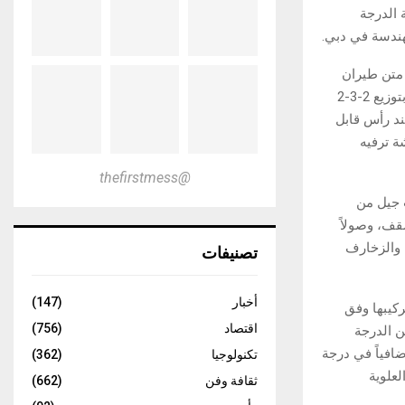
إضافة الدرجة
لهندسة في دبي.
 متن طيران
الإمارات، حيث تُطرح لأول مرة على السطح العلوي لطائرات A380، وتتميز بمقاعد جلدية بتوزيع 2-3-2
ند رأس قابل
ة ترفيه
@thefirstmess
 جيل من
قف، وصولاً
ة والزخارف
تصنيفات
أخبار
(147)
ة تركيبها وفق
اقتصاد
(756)
ى الطابق العلوي شملت إزالة 120 مقعداً من الدرجة
5 مقعداً في الدرجة السياحية الممتازة و18 مقعداً إضافياً في درجة
تكنولوجيا
(362)
لعلوية
ثقافة وفن
(662)