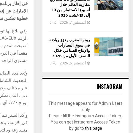
في إطار برنامجه
مغاربة العالم خلال
أسبوع الاستثمار من 10
إلى 13 غشت 2026
خطوة تعكس تسار
أغسطس 7, 2026
0
رونو المغرب يعزز ريادته
في سوق السيارات
والإنتاج الصناعي خلال
النصف الأول من 2026
مستوى الراحة و
أغسطس 6, 2026
0
التحديث الشامل 
INSTAGRAM
عبر مختلف وجهات
بوينج 777، أي ما يمثل أكثر من ثلث الأسطول الحالي.
This message appears for Admin Users
only:
وأكد السير تيم
Please fill the Instagram Access Token.
You can get Instagram Access Token
في الارتقاء بتج
by go to
this page
متسارعة وبالتع