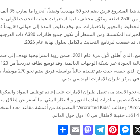
وشارك في تنفيذ هذا المشروع ف
مستخدمين أكثر من 2500 قطعة ومكوّن مختلف، فيما استغرقت عملية التحديث الأولى
شملت مراحل التخطيط والتجهيز والاخت
المقبلة بفضل الخبرات المكتسبة. ومن المنتظر أن تكون جم
ويأتي هذا البرنامج، الذي أُطلق لأول مرة عام 2021، ضمن رؤية استراتيجية
طائرة بعد النجاح الذي حققه، حيث يتم تن
 في مركز طيران الإمارات الهندسي بدبي.
ه نحو الاستدامة، تعمل طيران الإمارات على إعادة توظيف المواد والمكو
ُحدَّثة ضمن مبادرات إعادة التدوير والابتكار البيئي، ما أسفر عن إطلاق م
مجموعة “Aircrafted” وحقائب “Aircrafted Kids” المصنوعة من أقمشة مقاعد م
م.
S
E
M
T
Pi
M
X
h
m
a
el
nt
es