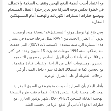
مع اعتماد أحدث أنظمة الدفع الهجين وتقنيات السلامة والاتصال،
في خطوة تعكس توجه الشركة نحو تعزيز حلول التنقل المستدام
وتوسيع خيارات السيارات الكهربائية والهجينة أمام المستهلكين
المغاربة.
وفي بلاغ لها توصل موقع “المستقبل24” بنسخة منه، أوضحت
تويوتا أن الطراز الجديد من RAV4 يمثل مرحلة جديدة في مسار
هذه السيارة الرياضية متعددة الاستعمالات (SUV)، التي حققت
منذ إطلاقها سنة 1994 مبيعات تجاوزت 15 مليون وحدة في أكثر
من 180 دولة. وأضافت أن الجيل السادس يجمع بين التصميم
العصري، ومستويات أعلى من الراحة، وتقنيات قيادة متقدمة،
مع تحسين كفاءة استهلاك الطاقة سواء داخل المدن أو في
الرحلات الطويلة أو على الطرق الوعرة.
وأفاد البلاغ بأن السيارة أصبحت متوفرة في السوق المغربية
بمحركات هجينة ذاتية الشحن (HEV)، فيما يرتقب طرح النسخة
الهجينة القابلة للشحن (PHEV) خلال شهر يوليوز الجاري، مع
خيارات الدفع الأمامي أو الدفع الرباعي بحسب الفئة.