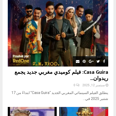
o
r
R
:
C
H
Casa Guira: فيلم كوميدي مغربي جديد يجمع
ريدوان...
سبتمبر 12, 2025
0
ينطلق الفيلم السينمائي المغربي الجديد “Casa Guira” ابتداءً من 17
شتنبر 2025 في...