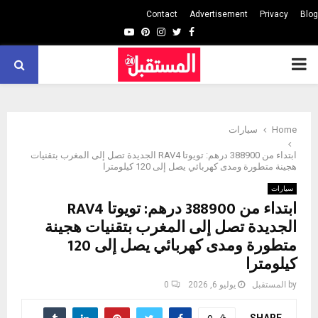
Contact
Advertisement
Privacy
Blog
Youtube
Pinterest
Instagram
Twitter
Facebook
PRIMARY
MENU
Home
سيارات
ابتداء من 388900 درهم: تويوتا RAV4 الجديدة تصل إلى المغرب بتقنيات
هجينة متطورة ومدى كهربائي يصل إلى 120 كيلومترا
سيارات
ابتداء من 388900 درهم: تويوتا RAV4
الجديدة تصل إلى المغرب بتقنيات هجينة
متطورة ومدى كهربائي يصل إلى 120
كيلومترا
by
المستقبل
يوليو 6, 2026
0
SHARE