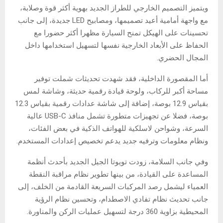
ويتميز التصميم الخارجي للطراز الجديد بهوية أكثر قوة وصلابة،
مع واجهة أمامية أعيد تصميمها، ومصابيح LED جديدة، إلى جانب
تحسينات على الهيكل تمنح السيارة مظهرا أكثر حضورا مع
الحفاظ على الأبعاد الخارجية نفسها لتسهيل استخدامها داخل
المجال الحضري.
أما المقصورة الداخلية، فقد شهدت تحديثات شملت توفير
مساحة أكبر للركاب، ولوحة قيادة رقمية حديثة، وشاشة لمس
بقياس 12.9 بوصة، إضافة إلى شاشة عدادات رقمية بقياس 12.3
بوصة، فضلا عن تجهيزات متطورة تشمل منافذ USB-C عالية
السرعة، وشواحن لاسلكية للهواتف الذكية في بعض الفئات،
ونظام معلومات وترفيه جديد يدعم تخصيص إعدادات المستخدم.
وفي جانب السلامة، زودت تويوتا الجيل الجديد بأحدث أنظمة
المساعدة على القيادة، من بينها تطوير نظام مراقبة النقطة
العمياء ليشمل رصد المركبات السريعة القادمة من الخلف، إلى
جانب تحديث نظام تفادي الاصطدام، وتحسين نظام الرؤية
المحيطية بزاوية 360 درجة لتسهيل عمليات الركن والمناورة.