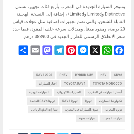
وتتوفر السيارة الجديدة في المغرب بأربع فئات تجهيز، تشمل
Distinctive وLimited وLimited+، إضافة إلى النسخة الهجينة
القابلة للشحن، والتي تضم تجهيزات إضافية مثل عجلات قياس
20 بوصة، ومقود مدفأ، ومبدلات سرعة خلف المقود، فيما حدد
سعر الانطلاق الرسمي للطراز الجديد في 388900 درهم.
S
E
M
T
Pi
M
X
W
F
h
m
a
el
nt
es
h
a
ar
ail
st
e
er
se
at
ce
e
RAV4 2026
o
gr
es
PHEV
n
HYBRID SUV
s
HEV
b
#SUV
TOYOTA MOROCCO
TOYOTA RAV4
أخبار السيارات
d
a
t
g
A
o
أسعار السيارات في المغرب
السيارات الكهربائية
السيارات الهجينة
o
m
er
p
o
تكنولوجيا السيارات
تويوتا
تويوتا RAV4
تويوتا RAV4 الجديدة
n
p
k
تويوتا المغرب
سوق السيارات في المغرب
سيارات الدفع الرباعي
سيارات المغرب
سيارات هجينة