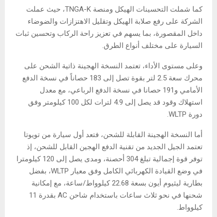
كما شملت التحسينات الهيكل ومنصة TNGA-K، حيث عملت
الشركة على رفع صلابة الهيكل وتقليل الاهتزازات والضوضاء
داخل المقصورة، بما يسهم في تعزيز راحة الركاب وتحسين ثبات
السيارة على مختلف أنواع الطرق.
وعلى مستوى الأداء، تعتمد النسخة الهجينة ذاتية الشحن على
محرك سعة 2.5 لتر بقوة تصل إلى 183 حصاناً في نسخة الدفع
الأمامي و191 حصانا في نسخة الدفع الرباعي، مع معدل
استهلاك وقود قد يصل إلى 4.9 لترات لكل 100 كيلومتر وفق
دورة WLTP.
أما النسخة الهجينة القابلة للشحن، فتعد أول سيارة من تويوتا
تعتمد الجيل الجديد من تقنية الدفع الهجين القابل للشحن، إذ
توفر قوة إجمالية تبلغ 304 أحصنة، ومدى يصل إلى 120 كيلومترا
في وضع القيادة الكهربائي الكامل وفق معيار WLTP، بفضل
بطارية ليثيوم أيون بسعة 22.68 كيلوواط/ساعة، مع إمكانية
شحنها في نحو ثلاث ساعات باستخدام شاحن AC بقدرة 11
كيلوواط.