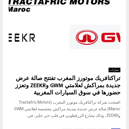
سيارات
تراكتافريك موتورز المغرب تفتتح صالة عرض
جديدة بمراكش لعلامتي GWM وZEEKR وتعزز
حضورها في سوق السيارات المغربية
افتتحت شركة تراكتافريك موتورز المغرب (Tractafric Motors
Maroc) صالة عرض جديدة بمدينة مراكش مخصصة لعلامتي GWM
وZEEKR، وذلك بشارع الزرقطوني في قلب حي جليز، في...