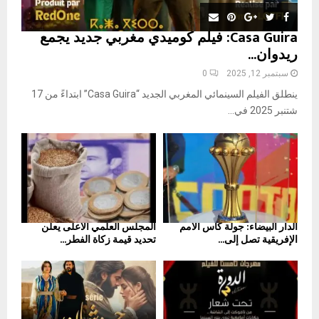
Casa Guira: فيلم كوميدي مغربي جديد يجمع
ريدوان...
سبتمبر 12, 2025
0
ينطلق الفيلم السينمائي المغربي الجديد “Casa Guira” ابتداءً من 17
شتنبر 2025 في...
الدار البيضاء: جولة كأس الأمم
المجلس العلمي الأعلى يعلن
الإفريقية تصل إلى...
تحديد قيمة زكاة الفطر...