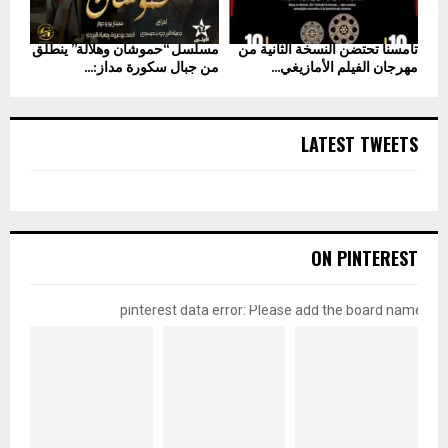
تامسنا تحتضن النسخة الثانية من
مسلسل “حموشان وهلالة” ينطلق
مهرجان الفيلم الأمازيغي...
من جبال سكورة مداز:...
LATEST TWEETS
ON PINTEREST
pinterest data error: Please add the board name