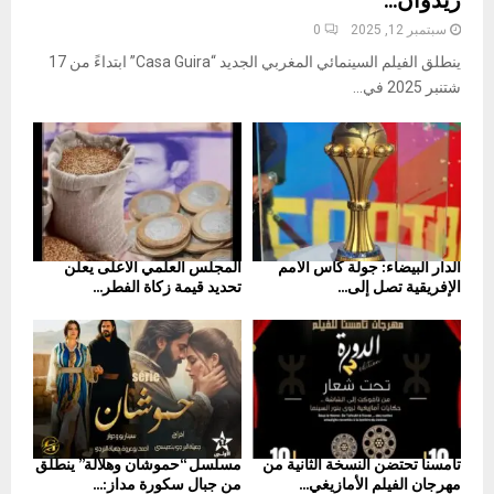
ريدوان...
سبتمبر 12, 2025
0
ينطلق الفيلم السينمائي المغربي الجديد “Casa Guira” ابتداءً من 17
شتنبر 2025 في...
الدار البيضاء: جولة كأس الأمم
المجلس العلمي الأعلى يعلن
الإفريقية تصل إلى...
تحديد قيمة زكاة الفطر...
تامسنا تحتضن النسخة الثانية من
مسلسل “حموشان وهلالة” ينطلق
مهرجان الفيلم الأمازيغي...
من جبال سكورة مداز:...