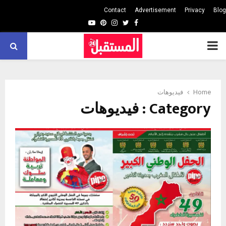
Contact
Advertisement
Privacy
Blog
Youtube
Pinterest
Instagram
Twitter
Facebook
PRIMARY
MENU
Home
فيديوهات
Category : فيديوهات