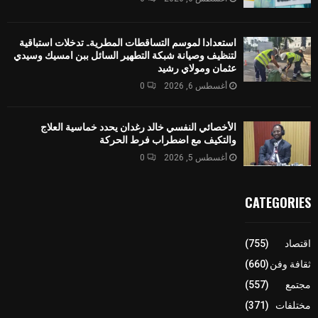
استعدادا لموسم التساقطات المطرية.. تدخلات استباقية
لتنظيف وصيانة شبكة التطهير السائل ببن امسيك وسيدي
عثمان ومولاي رشيد
أغسطس 6, 2026
0
الأخصائي النفسي خالد رغدان يحدد خماسية العلاج
والتكيف مع اضطراب فرط الحركة
أغسطس 5, 2026
0
CATEGORIES
اقتصاد
(755)
ثقافة وفن
(660)
مجتمع
(557)
مختلفات
(371)