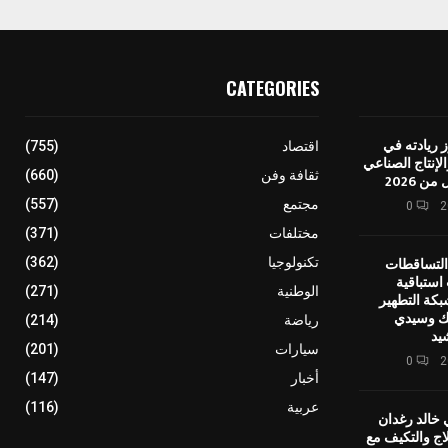
CATEGORIES
 ريادته في
اقتصاد
(755)
إنتاج الصناعي
ثقافة وفن
(660)
ن 2026
مجتمع
(557)
0
مختلفات
(371)
التساقطات
تكنولوجيا
(362)
استباقية
الوطنية
(271)
بكة التطهير
يك وسيدي
رياضة
(214)
يد
سيارات
(201)
0
أخبار
(147)
عربية
(116)
 خالد رغدان
اج والتكيف مع