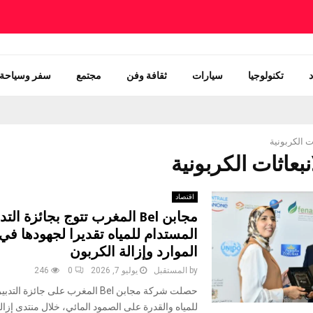
تكنولوجيا
سيارات
ثقافة وفن
مجتمع
سفر وسياحة
ات الكربونية
اقتصاد
مجابن Bel المغرب تتوج بجائزة التد
المستدام للمياه تقديرا لجهودها في
الموارد وإزالة الكربون
by
المستقبل
يوليو 7, 2026
0
246
حصلت شركة مجابن Bel المغرب على جائزة ا
للمياه والقدرة على الصمود المائي، خلال منتدى إزال