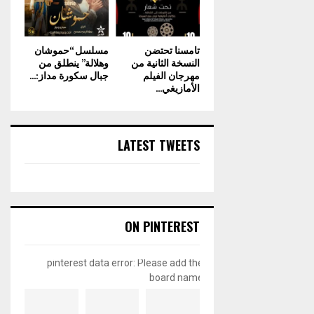
تامسنا تحتضن
مسلسل “حموشان
النسخة الثانية من
وهلالة” ينطلق من
مهرجان الفيلم
جبال سكورة مداز:...
الأمازيغي...
LATEST TWEETS
ON PINTEREST
pinterest data error: Please add the
board name