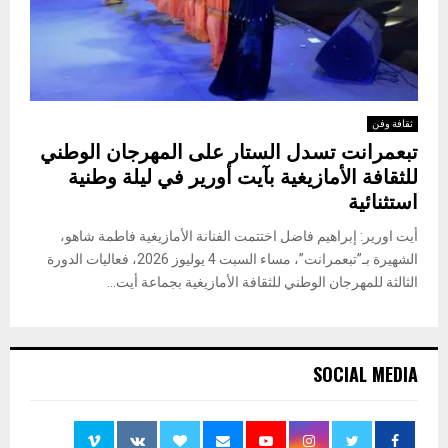
ثقافة وفن
تبعمرانت تسدل الستار على المهرجان الوطني
للثقافة الأمازيغية بآيت أورير في ليلة وطنية
استثنائية
أيت اورير: إبراهيم فاضل اختتمت الفنانة الأمازيغية فاطمة شاهو،
الشهيرة بـ”تبعمرانت”، مساء السبت 4 يوليوز 2026، فعاليات الدورة
الثالثة للمهرجان الوطني للثقافة الأمازيغية بجماعة أيت...
SOCIAL MEDIA