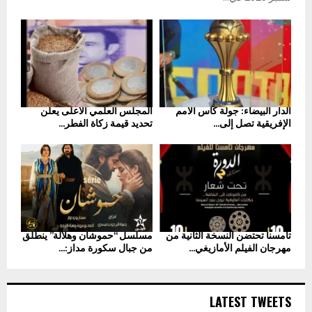
الدار البيضاء: جولة كأس الأمم
المجلس العلمي الأعلى يعلن
الإفريقية تصل إلى...
تحديد قيمة زكاة الفطر...
تامسنا تحتضن النسخة الثانية من
مسلسل “حموشان وهلالة” ينطلق
مهرجان الفيلم الأمازيغي...
من جبال سكورة مداز:...
LATEST TWEETS