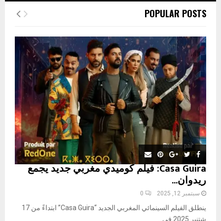
c
E
POPULAR POSTS
h
f
A
o
r
R
:
C
H
Casa Guira: فيلم كوميدي مغربي جديد يجمع
ريدوان...
سبتمبر 12, 2025
0
ينطلق الفيلم السينمائي المغربي الجديد “Casa Guira” ابتداءً من 17
شتنبر 2025 في...