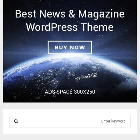
S
e
a
S
r