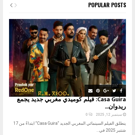
c
E
POPULAR POSTS
h
f
A
o
r
R
:
C
H
Casa Guira: فيلم كوميدي مغربي جديد يجمع
ريدوان...
سبتمبر 12, 2025
0
ينطلق الفيلم السينمائي المغربي الجديد “Casa Guira” ابتداءً من 17
شتنبر 2025 في...