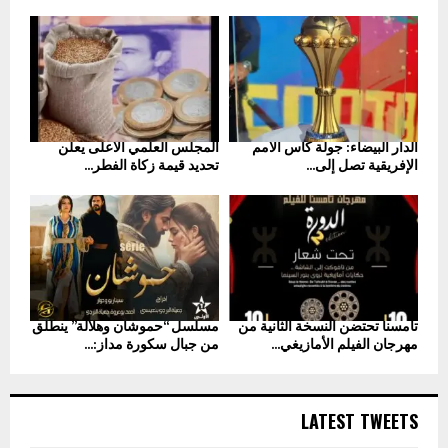
الدار البيضاء: جولة كأس الأمم
المجلس العلمي الأعلى يعلن
الإفريقية تصل إلى...
تحديد قيمة زكاة الفطر...
تامسنا تحتضن النسخة الثانية من
مسلسل “حموشان وهلالة” ينطلق
مهرجان الفيلم الأمازيغي...
من جبال سكورة مداز:...
LATEST TWEETS