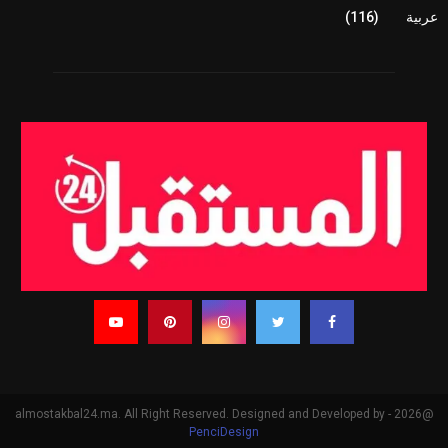
عربية
(116)
@2026 - almostakbal24.ma. All Right Reserved. Designed and Developed by
PenciDesign