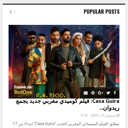
r
c
E
POPULAR POSTS
h
f
A
o
r
R
:
C
H
Casa Guira: فيلم كوميدي مغربي جديد يجمع
ريدوان...
سبتمبر 12, 2025
0
ينطلق الفيلم السينمائي المغربي الجديد “Casa Guira” ابتداءً من 17