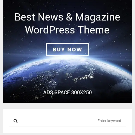
S
e
a
S