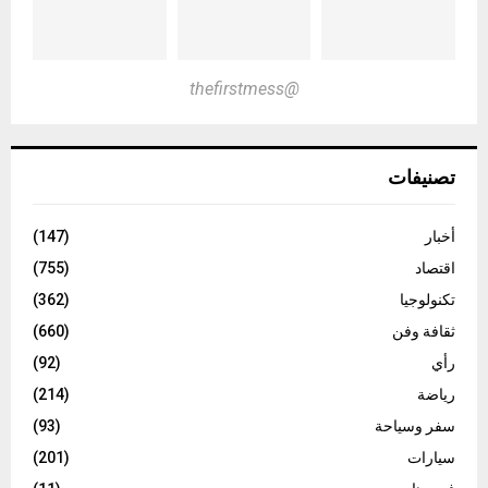
@thefirstmess
تصنيفات
أخبار
(147)
اقتصاد
(755)
تكنولوجيا
(362)
ثقافة وفن
(660)
رأي
(92)
رياضة
(214)
سفر وسياحة
(93)
سيارات
(201)