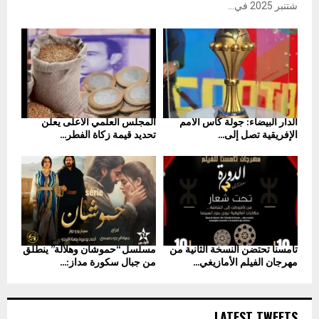
شتنبر 2025 في...
الدار البيضاء: جولة كأس الأمم
المجلس العلمي الأعلى يعلن
الإفريقية تصل إلى...
تحديد قيمة زكاة الفطر...
تامسنا تحتضن النسخة الثانية من
مسلسل “حموشان وهلالة” ينطلق
مهرجان الفيلم الأمازيغي...
من جبال سكورة مداز:...
LATEST TWEETS