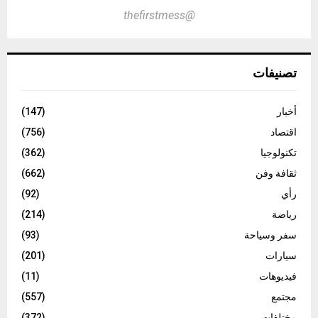
@thefirstmess
تصنيفات
أخبار
(147)
اقتصاد
(756)
تكنولوجيا
(362)
ثقافة وفن
(662)
رأي
(92)
رياضة
(214)
سفر وسياحة
(93)
سيارات
(201)
فيديوهات
(11)
مجتمع
(557)
مختلفات
(372)