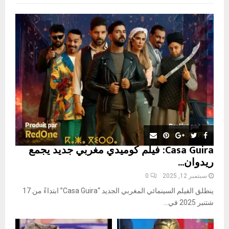
f
A
o
r
R
:
C
H
Casa Guira: فيلم كوميدي مغربي جديد يجمع
ريدوان...
سبتمبر 12, 2025
0
ينطلق الفيلم السينمائي المغربي الجديد “Casa Guira” ابتداءً من 17
شتنبر 2025 في...