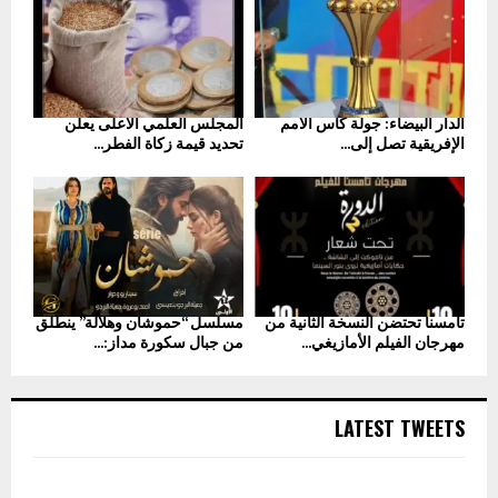
الدار البيضاء: جولة كأس الأمم
المجلس العلمي الأعلى يعلن
الإفريقية تصل إلى...
تحديد قيمة زكاة الفطر...
تامسنا تحتضن النسخة الثانية من
مسلسل “حموشان وهلالة” ينطلق
مهرجان الفيلم الأمازيغي...
من جبال سكورة مداز:...
LATEST TWEETS