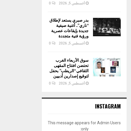
أغسطس 5, 2026
0
بدر صبري يستعد لإطلاق
“ناري”.. أغنية صيفية
جديدة بإيقاعات عصرية
ورؤية فنية متجددة
أغسطس 5, 2026
0
سوق الأربعاء الغرب
تحتضن افتتاح المقهى
الثقافي “الريطب” بحفل
لتوقيع إصدارين أدبيين
أغسطس 5, 2026
0
INSTAGRAM
This message appears for Admin Users
only: