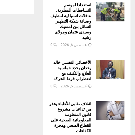
استعدادا لموسم
التساقطات المطرية..
تدخلات استباقية لتنظيف
وصيانة شبكة التطهير
السائل ببن امسيك
وسيدي عثمان ومولاي
رشيد
أغسطس 6, 2026
0
الأخصائي النفسي خالد
رغدان يحدد خماسية
العلاج والتكيف مع
اضطراب فرط الحركة
أغسطس 5, 2026
0
ائتلاف نقابي للأطباء يحذر
من تداعيات مشروع
قانون المنظومة
المعلوماتية الصحية على
القطاع الصحي وهجرة
الكفاءات