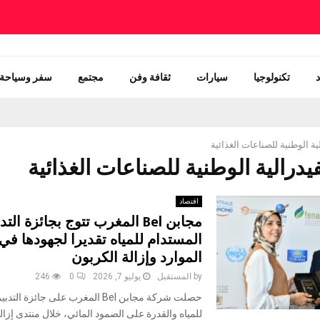
تكنولوجيا
سيارات
ثقافة وفن
مجتمع
سفر وسياحة
ية الوطنية للصناعات الغذائية
اقتصاد
مجابن Bel المغرب تتوج بجائزة التد
المستدام للمياه تقديرا لجهودها في
الموارد وإزالة الكربون
by
المستقبل
يوليو 7, 2026
0
246
حصلت شركة مجابن Bel المغرب على جائزة ا
للمياه والقدرة على الصمود المائي، خلال منتدى إزال