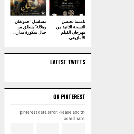
تامسنا تحتضن
مسلسل “حموشان
النسخة الثانية من
وهلالة” ينطلق من
مهرجان الفيلم
جبال سكورة مداز:...
الأمازيغي...
LATEST TWEETS
ON PINTEREST
pinterest data error: Please add the
board name