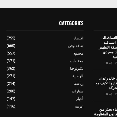
CATEGORIES
التساقطات
اقتصاد
(755)
استباقية
ثقافة وفن
(660)
بكة التطهير
يك وسيدي
مجتمع
(557)
يد
مختلفات
(371)
0
تكنولوجيا
(362)
الوطنية
(271)
 خالد رغدان
اج والتكيف مع
رياضة
(214)
حركة
سيارات
(200)
0
أخبار
(147)
عربية
(116)
باء يحذر من
انون المنظومة