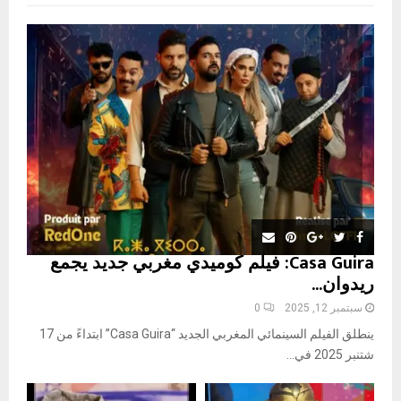
f
A
o
r
R
:
C
H
Casa Guira: فيلم كوميدي مغربي جديد يجمع
ريدوان...
سبتمبر 12, 2025
0
ينطلق الفيلم السينمائي المغربي الجديد “Casa Guira” ابتداءً من 17
شتنبر 2025 في...