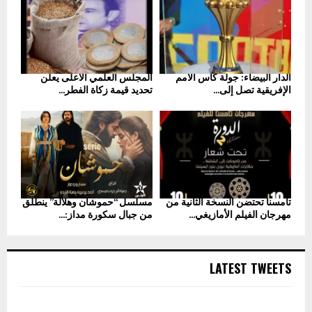
الدار البيضاء: جولة كأس الأمم
المجلس العلمي الأعلى يعلن
الإفريقية تصل إلى...
تحديد قيمة زكاة الفطر...
تامسنا تحتضن النسخة الثانية من
مسلسل “حموشان وهلالة” ينطلق
مهرجان الفيلم الأمازيغي...
من جبال سكورة مداز:...
LATEST TWEETS