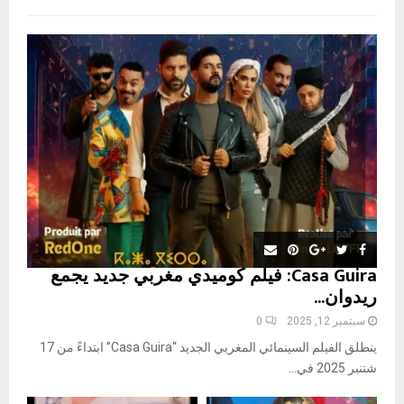
f
A
o
r
R
:
C
H
Casa Guira: فيلم كوميدي مغربي جديد يجمع
ريدوان...
سبتمبر 12, 2025
0
ينطلق الفيلم السينمائي المغربي الجديد “Casa Guira” ابتداءً من 17
شتنبر 2025 في...