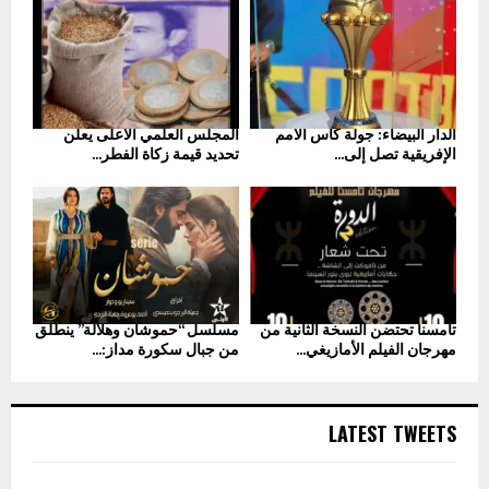
الدار البيضاء: جولة كأس الأمم
المجلس العلمي الأعلى يعلن
الإفريقية تصل إلى...
تحديد قيمة زكاة الفطر...
تامسنا تحتضن النسخة الثانية من
مسلسل “حموشان وهلالة” ينطلق
مهرجان الفيلم الأمازيغي...
من جبال سكورة مداز:...
LATEST TWEETS