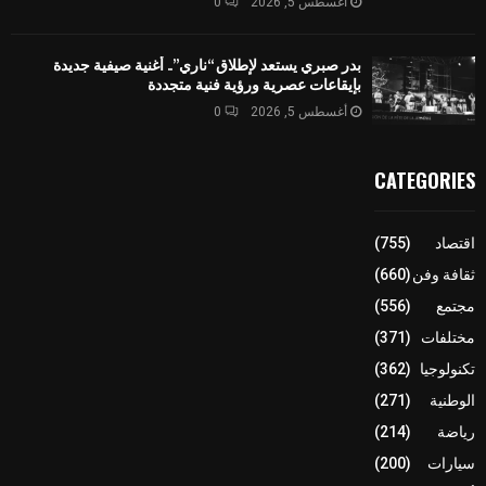
أغسطس 5, 2026
0
بدر صبري يستعد لإطلاق “ناري”.. أغنية صيفية جديدة
بإيقاعات عصرية ورؤية فنية متجددة
أغسطس 5, 2026
0
CATEGORIES
اقتصاد
(755)
ثقافة وفن
(660)
مجتمع
(556)
مختلفات
(371)
تكنولوجيا
(362)
الوطنية
(271)
رياضة
(214)
سيارات
(200)