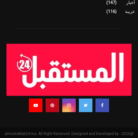
أخبار
(147)
عربية
(116)
@2026 - almostakbal24.ma. All Right Reserved. Designed and Developed by