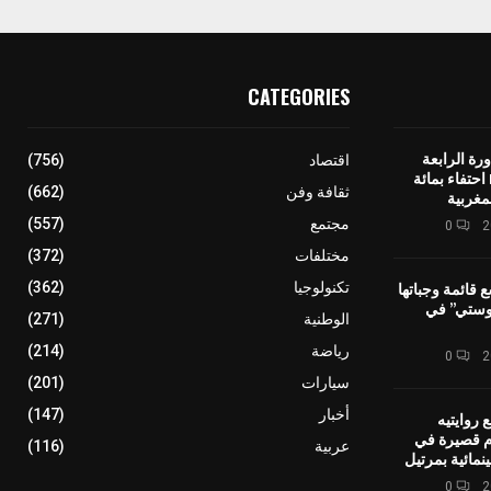
CATEGORIES
رة الرابعة
اقتصاد
(756)
لمهرجان IMINIG احتفاء بمائة
ثقافة وفن
(662)
مغربية
مجتمع
(557)
0
مختلفات
(372)
ع قائمة وجباتها
تكنولوجيا
(362)
وستي” في
الوطنية
(271)
رياضة
(214)
0
سيارات
(201)
أخبار
(147)
 روايتيه
ام قصيرة في
عربية
(116)
نمائية بمرتيل
0