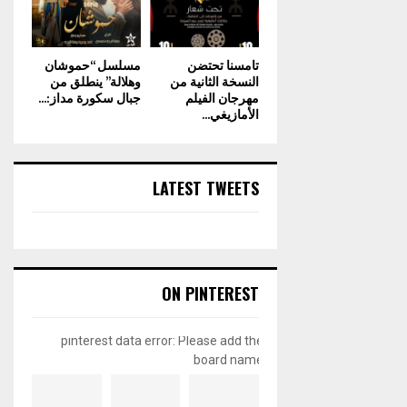
تامسنا تحتضن
مسلسل “حموشان
النسخة الثانية من
وهلالة” ينطلق من
مهرجان الفيلم
جبال سكورة مداز:...
الأمازيغي...
LATEST TWEETS
ON PINTEREST
pinterest data error: Please add the
board name