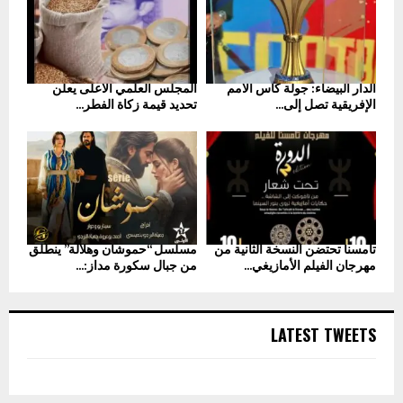
الدار البيضاء: جولة كأس الأمم
المجلس العلمي الأعلى يعلن
الإفريقية تصل إلى...
تحديد قيمة زكاة الفطر...
تامسنا تحتضن النسخة الثانية من
مسلسل “حموشان وهلالة” ينطلق
مهرجان الفيلم الأمازيغي...
من جبال سكورة مداز:...
LATEST TWEETS