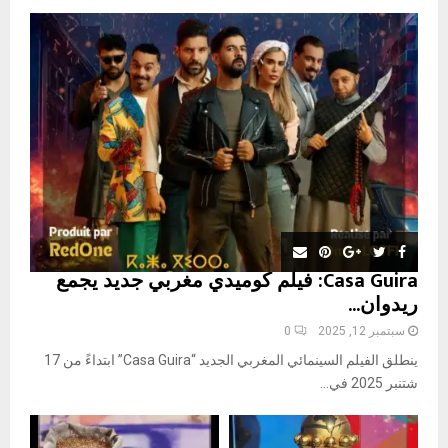
o
r
R
:
C
H
Casa Guira: فيلم كوميدي مغربي جديد يجمع
ريدوان...
سبتمبر 12, 2025
0
ينطلق الفيلم السينمائي المغربي الجديد “Casa Guira” ابتداءً من 17
شتنبر 2025 في...