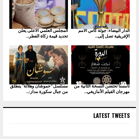
الدار البيضاء: جولة كأس الأمم
المجلس العلمي الأعلى يعلن
الإفريقية تصل إلى...
تحديد قيمة زكاة الفطر...
تامسنا تحتضن النسخة الثانية من
مسلسل “حموشان وهلالة” ينطلق
مهرجان الفيلم الأمازيغي...
من جبال سكورة مداز:...
LATEST TWEETS