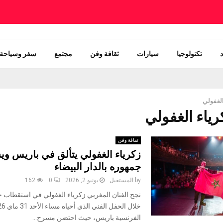
تكنولوجيا
سيارات
ثقافة وفن
مجتمع
سفر وسياحة
الغفولي
ثقافة وفن
زكرياء الغفولي يتألق في باريس ويس
جمهوره بالدار البيضاء
by
المستقبل
يونيو 2, 2026
0
162
نجح الفنان المغربي زكرياء الغفولي في استقطاب 
الفرنسية باريس، حيث احتضن مسرح...