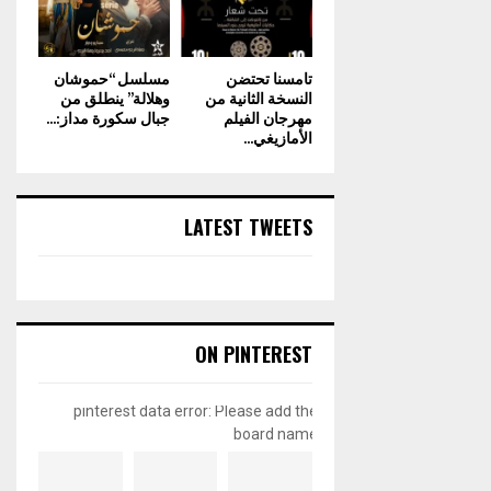
تامسنا تحتضن
مسلسل “حموشان
النسخة الثانية من
وهلالة” ينطلق من
مهرجان الفيلم
جبال سكورة مداز:...
الأمازيغي...
LATEST TWEETS
ON PINTEREST
pinterest data error: Please add the
board name