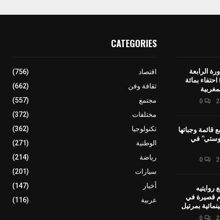
CATEGORIES
رة الرابعة
اقتصاد
(756)
لمهرجان IMINIG احتفاء بمائة
ثقافة وفن
(662)
مغربية
مجتمع
(557)
0
مختلفات
(372)
ع قائمة وجباتها
تكنولوجيا
(362)
وستي” في
الوطنية
(271)
رياضة
(214)
0
سيارات
(201)
أخبار
(147)
 روايتيه
ام قصيرة في
عربية
(116)
نمائية بمرتيل
0