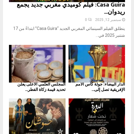
Casa Guira: فيلم كوميدي مغربي جديد يجمع
ريدوان...
سبتمبر 12, 2025
0
ينطلق الفيلم السينمائي المغربي الجديد “Casa Guira” ابتداءً من 17
شتنبر 2025 في...
الدار البيضاء: جولة كأس الأمم
المجلس العلمي الأعلى يعلن
الإفريقية تصل إلى...
تحديد قيمة زكاة الفطر...