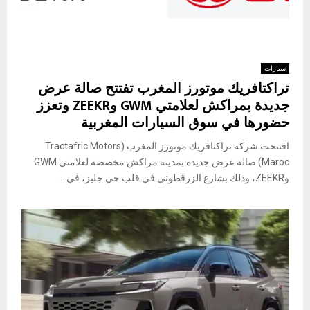
سيارات
تراكتافريك موتورز المغرب تفتتح صالة عرض
جديدة بمراكش لعلامتي GWM وZEEKR وتعزز
حضورها في سوق السيارات المغربية
افتتحت شركة تراكتافريك موتورز المغرب (Tractafric Motors
Maroc) صالة عرض جديدة بمدينة مراكش مخصصة لعلامتي GWM
وZEEKR، وذلك بشارع الزرقطوني في قلب حي جليز، في...