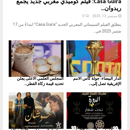
Casa Guira: فيلم كوميدي مغربي جديد يجمع
ريدوان...
سبتمبر 12, 2025
0
ينطلق الفيلم السينمائي المغربي الجديد “Casa Guira” ابتداءً من 17
شتنبر 2025 في...
الدار البيضاء: جولة كأس الأمم
المجلس العلمي الأعلى يعلن
الإفريقية تصل إلى...
تحديد قيمة زكاة الفطر...