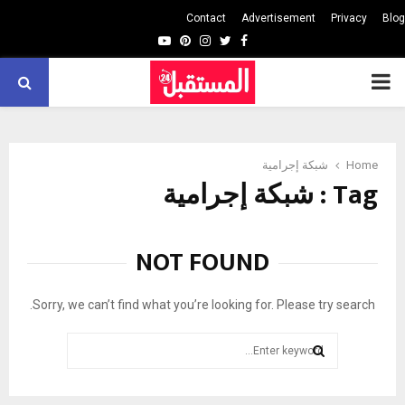
Contact
Advertisement
Privacy
Blog
Youtube
Pinterest
Instagram
Twitter
Facebook
PRIMARY
MENU
Home
شبكة إجرامية
Tag : شبكة إجرامية
NOT FOUND
Sorry, we can’t find what you’re looking for. Please try search.
Search
for:
SEARCH