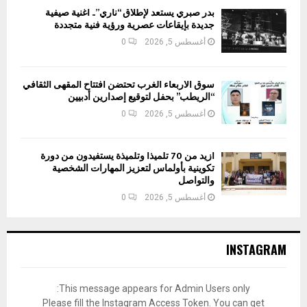
بدر صبري يستعد لإطلاق “ناري”.. أغنية صيفية
جديدة بإيقاعات عصرية ورؤية فنية متجددة
أغسطس 5, 2026
0
سوق الأربعاء الغرب تحتضن افتتاح المقهى الثقافي
“الريطب” بحفل لتوقيع إصدارين أدبيين
أغسطس 5, 2026
0
أزيد من 70 تلميذا وتلميذة يستفيدون من دورة
تكوينية بأولماس لتعزيز المهارات الشخصية
والتواصل
أغسطس 5, 2026
0
INSTAGRAM
This message appears for Admin Users only:
Please fill the Instagram Access Token. You can get