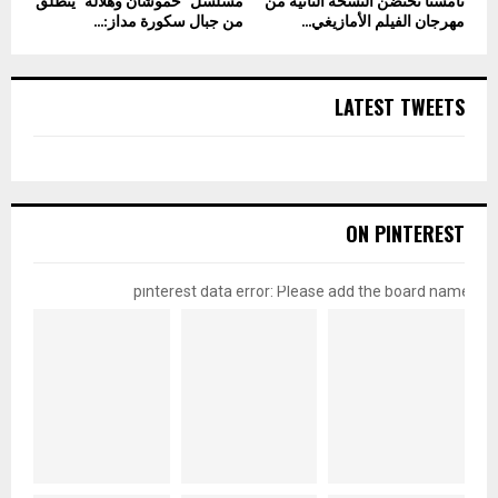
تامسنا تحتضن النسخة الثانية من
مسلسل “حموشان وهلالة” ينطلق
مهرجان الفيلم الأمازيغي...
من جبال سكورة مداز:...
LATEST TWEETS
ON PINTEREST
pinterest data error: Please add the board name